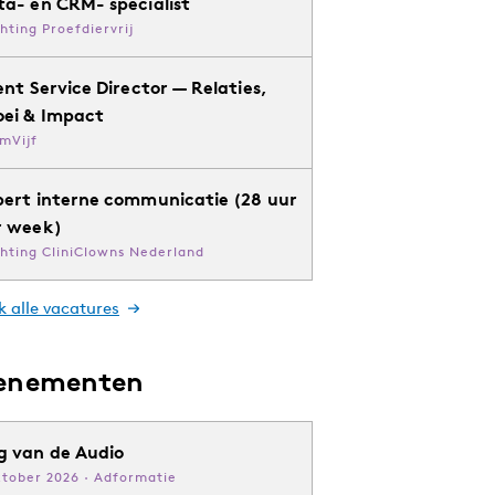
ta- en CRM- specialist
chting Proefdiervrij
ent Service Director — Relaties,
oei & Impact
mVijf
pert interne communicatie (28 uur
r week)
chting CliniClowns Nederland
k alle vacatures
enementen
g van de Audio
ktober 2026 · Adformatie