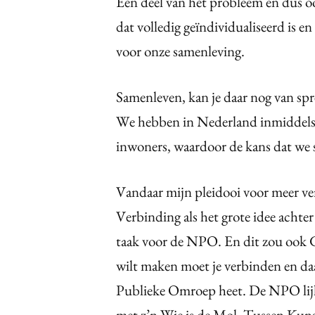
Een deel van het probleem en dus o
dat volledig geïndividualiseerd is 
voor onze samenleving.
Samenleven, kan je daar nog van spre
We hebben in Nederland inmiddels e
inwoners, waardoor de kans dat we s
Vandaar mijn pleidooi voor meer v
Verbinding als het grote idee achter 
taak voor de NPO. En dit zou ook Ge
wilt maken moet je verbinden en daa
Publieke Omroep heet. De NPO lijkt
met z’n Wie is de Mol, Tussen Kuns