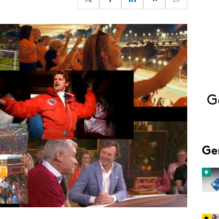
Programmatic
ering
Purpose Marketing
keting
Reputatie & crisis
nicatie
G
Ge