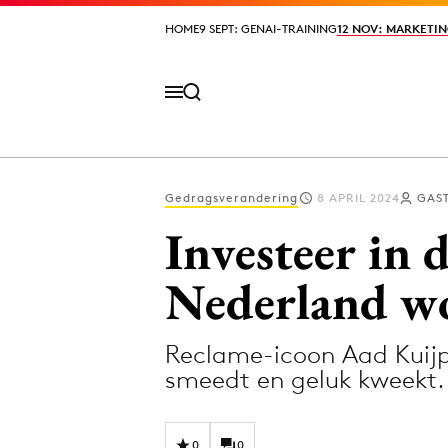
HOME
HOME
9 SEPT: GENAI-TRAINING
9 SEPT: GENAI-TRAINING
12 NOV: MARKETIN
12 NOV: MARKETIN
Gedragsverandering
8 APRIL 2024
GAS
Volg het laatste nieuws via de Adformatie N
Investeer in
Nederland wo
Topics
Reclame-icoon Aad Kuijp
Artificial Intelligence
Design
smeedt en geluk kweekt.
Bureaus
Digital transf
Campagnes
Diversiteit
0
0