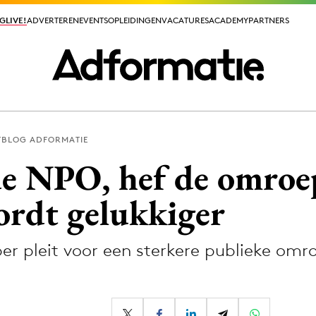
GLIVE!
GLIVE!
ADVERTEREN
ADVERTEREN
EVENTS
EVENTS
OPLEIDINGEN
OPLEIDINGEN
VACATURES
VACATURES
ACADEMY
ACADEMY
PARTNERS
PARTNERS
TBLOG ADFORMATIE
ieuws app
 de NPO, hef de omroe
rdt gelukkiger
er pleit voor een sterkere publieke om
Media
ormation
Merkstrategie
PR