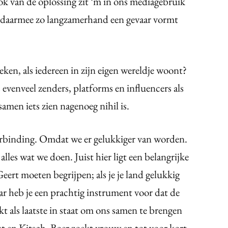
ok van de oplossing zit ‘m in ons mediagebruik
en daarmee zo langzamerhand een gevaar vormt
ken, als iedereen in zijn eigen wereldje woont?
venveel zenders, platforms en influencers als
amen iets zien nagenoeg nihil is.
erbinding. Omdat we er gelukkiger van worden.
alles wat we doen. Juist hier ligt een belangrijke
ert moeten begrijpen; als je je land gelukkig
r heb je een prachtig instrument voor dat de
 als laatste in staat om ons samen te brengen
t en Kitsch, Boer zoekt vrouw en tot voor kort