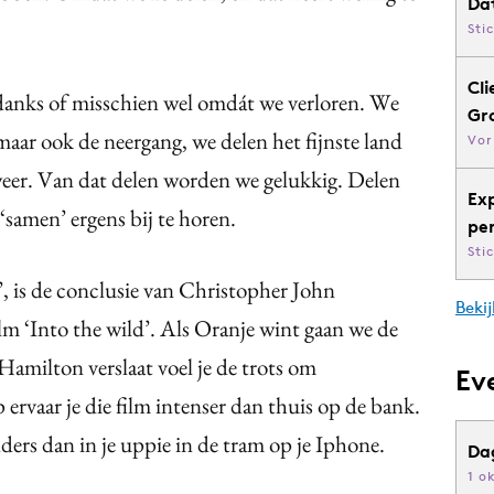
Da
Sti
Cli
danks of misschien wel omdát we verloren. We
Gr
aar ook de neergang, we delen het fijnste land
Vor
 weer. Van dat delen worden we gelukkig. Delen
Ex
‘samen’ ergens bij te horen.
pe
Sti
’, is de conclusie van Christopher John
Bekij
m ‘Into the wild’.
Als Oranje wint gaan we de
Hamilton verslaat voel je de trots om
Ev
 ervaar je die film intenser dan thuis op de bank.
ders dan in je uppie in de tram op je Iphone.
Da
1 o