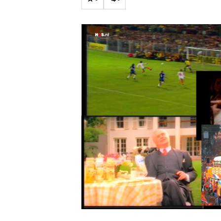
Carriere
Effectiviteit
Contentmarketing
Gedragsverand
Craft
Influencer mar
Customer Experience
Interne commu
Data & Insights
Martech