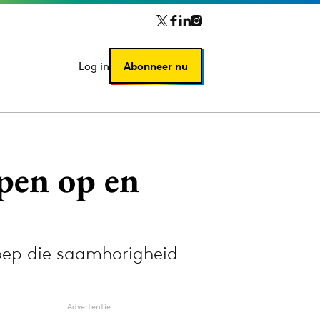
Log in
Log in
Abonneer nu
Abonneer nu
pen op en
roep die saamhorigheid
Advertentie