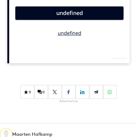
Bureaus
Campagnes
Carriere
Contentmarketing
Craft
Customer Experience
Data & Insights
Design
Digital transformation
Diversiteit
0
0
Effectiviteit
Advertentie
Gedragsverandering
Influencer marketing
Interne communicatie
Maarten Hafkamp
Martech