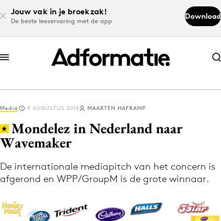
Jouw vak in je broekzak!
Download
De beste leeservaring met de app
Abonneer nu
Abonneer nu
Media
9 AUGUSTUS 2018
MAARTEN HAFKAMP
Log in
Mondelez in Nederland naar
Wavemaker
Download de app
Volg het laatste nieuws via de Adformatie
De internationale mediapitch van het concern is
afgerond en WPP/GroupM is de grote winnaar.
Nieuws app