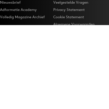
Nieuwsbrief
Veelgestelde Vragen
Adformatie Academy
Privacy Statement
Volledig Magazine Archief
Cookie Statement
Algemene Voorwaarden
Onze app
Maak Adformatie.nl je
Google-favoriet
Privacyinstellingen
Download de
Adformatie Nieuws App