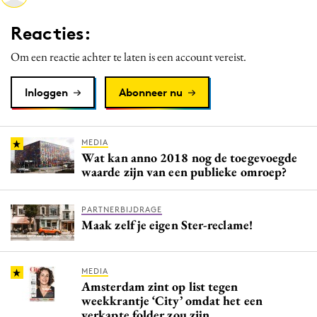
Media
Reacties:
Merkstrategie
Om een reactie achter te laten is een account vereist.
PR
Programmatic
Inloggen
Abonneer nu
Purpose Marketing
Reputatie & crisis
MEDIA
Wat kan anno 2018 nog de toegevoegde
waarde zijn van een publieke omroep?
PARTNERBIJDRAGE
Maak zelf je eigen Ster-reclame!
MEDIA
Amsterdam zint op list tegen
weekkrantje ‘City’ omdat het een
verkapte folder zou zijn