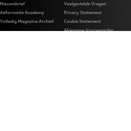
Nieuwsbrief
Veelgestelde Vragen
Adformatie Academy
Privacy Statement
Volledig Magazine Archief
Cookie Statement
Algemene Voorwaarden
Onze app
Maak Adformatie.nl je
Google-favoriet
Privacyinstellingen
Download de
Adformatie Nieuws App