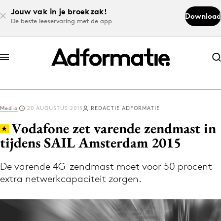
Jouw vak in je broekzak!
Download
De beste leeservaring met de app
Abonneer nu
Abonneer nu
Media
20 AUGUSTUS 2015
REDACTIE ADFORMATIE
Log in
Vodafone zet varende zendmast in
tijdens SAIL Amsterdam 2015
Download de app
Volg het laatste nieuws via de Adformatie
De varende 4G-zendmast moet voor 50 procent
extra netwerkcapaciteit zorgen.
Nieuws app