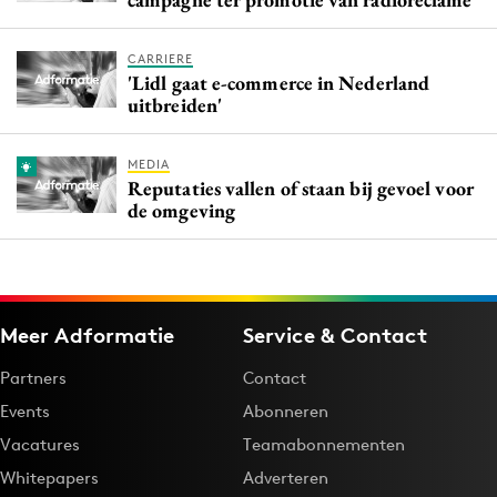
CARRIERE
'Lidl gaat e-commerce in Nederland
uitbreiden'
MEDIA
Reputaties vallen of staan bij gevoel voor
de omgeving
Meer Adformatie
Service & Contact
Partners
Contact
Events
Abonneren
Vacatures
Teamabonnementen
Whitepapers
Adverteren