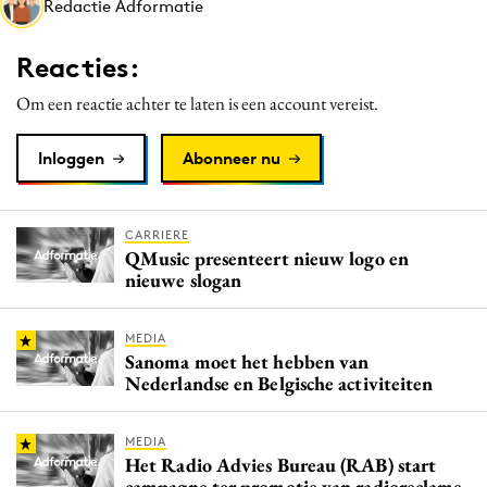
Redactie Adformatie
Media
Merkstrategie
Reacties:
PR
Om een reactie achter te laten is een account vereist.
Programmatic
Purpose Marketing
Inloggen
Abonneer nu
Reputatie & crisis
CARRIERE
QMusic presenteert nieuw logo en
nieuwe slogan
MEDIA
Sanoma moet het hebben van
Nederlandse en Belgische activiteiten
MEDIA
Het Radio Advies Bureau (RAB) start
campagne ter promotie van radioreclame