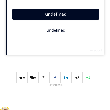
Bureaus
Campagnes
Carriere
Contentmarketing
Craft
Customer Experience
Data & Insights
Design
Digital transformation
Diversiteit
0
0
Effectiviteit
Advertentie
Gedragsverandering
Influencer marketing
Interne communicatie
Martech