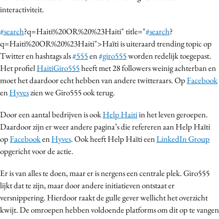
interactiviteit.
Media
Merkstrategie
#search
?q=Haiti%20OR%20%23Haiti" title="
#search
?
PR
q=Haiti%20OR%20%23Haiti">Haïti is uiteraard trending topic op
Programmatic
Twitter en hashtags als
#555
en
#giro555
worden redelijk toegepast.
Het profiel
HaitiGiro555
heeft met 28 followers weinig achterban en
Purpose Marketing
moet het daardoor echt hebben van andere twitteraars. Op
Facebook
Reputatie & crisis
en
Hyves
zien we Giro555 ook terug.
Door een aantal bedrijven is ook
Help Haiti
in het leven geroepen.
Daardoor zijn er weer andere pagina’s die refereren aan Help Haïti
op
Facebook
en
Hyves
. Ook heeft Help Haïti een
LinkedIn Group
opgericht voor de actie.
Er is van alles te doen, maar er is nergens een centrale plek. Giro555
lijkt dat te zijn, maar door andere initiatieven ontstaat er
versnippering. Hierdoor raakt de gulle gever wellicht het overzicht
kwijt. De omroepen hebben voldoende platforms om dit op te vangen