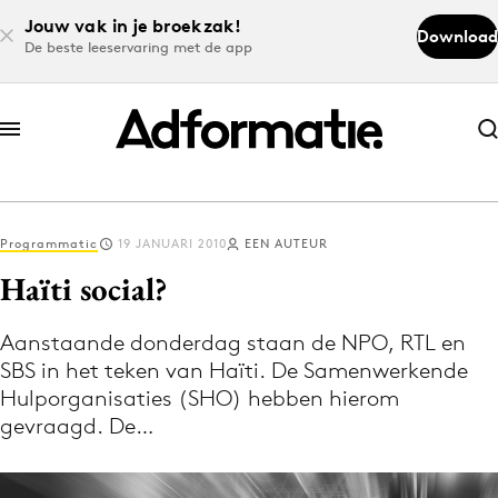
Jouw vak in je broekzak!
Download
De beste leeservaring met de app
Abonneer nu
Abonneer nu
Programmatic
19 JANUARI 2010
EEN AUTEUR
Log in
Haïti social?
Aanstaande donderdag staan de NPO, RTL en
Download de app
SBS in het teken van Haïti. De Samenwerkende
Volg het laatste nieuws via de Adformatie
Hulporganisaties (SHO) hebben hierom
Nieuws app
gevraagd. De…