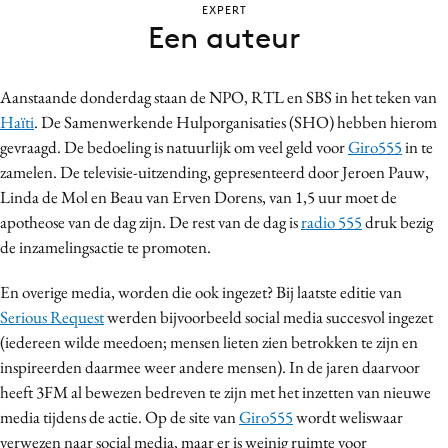
EXPERT
Bureaus
Een auteur
Campagnes
Carriere
Aanstaande donderdag staan de NPO, RTL en SBS in het teken van
Contentmarketing
Haïti
. De Samenwerkende Hulporganisaties (SHO) hebben hierom
Craft
gevraagd. De bedoeling is natuurlijk om veel geld voor
Giro555
in te
Customer Experience
zamelen. De televisie-uitzending, gepresenteerd door Jeroen Pauw,
Linda de Mol en Beau van Erven Dorens, van 1,5 uur moet de
Data & Insights
apotheose van de dag zijn. De rest van de dag is
radio 555
druk bezig
Design
de inzamelingsactie te promoten.
Digital transformation
Diversiteit
En overige media, worden die ook ingezet? Bij laatste editie van
Serious Request
werden bijvoorbeeld social media succesvol ingezet
Effectiviteit
(iedereen wilde meedoen; mensen lieten zien betrokken te zijn en
Gedragsverandering
inspireerden daarmee weer andere mensen). In de jaren daarvoor
Influencer marketing
heeft 3FM al bewezen bedreven te zijn met het inzetten van nieuwe
Interne communicatie
media tijdens de actie. Op de site van
Giro555
wordt weliswaar
Martech
verwezen naar social media, maar er is weinig ruimte voor