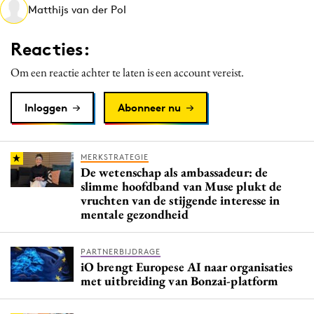
Matthijs van der Pol
Media
Merkstrategie
Reacties:
PR
Om een reactie achter te laten is een account vereist.
Programmatic
Purpose Marketing
Inloggen
Abonneer nu
Reputatie & crisis
MERKSTRATEGIE
De wetenschap als ambassadeur: de
slimme hoofdband van Muse plukt de
vruchten van de stijgende interesse in
mentale gezondheid
PARTNERBIJDRAGE
iO brengt Europese AI naar organisaties
met uitbreiding van Bonzai-platform