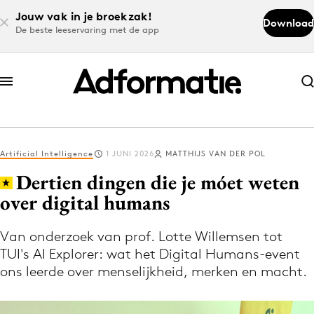
Jouw vak in je broekzak!
Download
De beste leeservaring met de app
Abonneer nu
Abonneer nu
Artificial Intelligence
1 JUNI 2026
MATTHIJS VAN DER POL
Log in
Dertien dingen die je móet weten
over digital humans
Download de app
Volg het laatste nieuws via de Adformatie
Van onderzoek van prof. Lotte Willemsen tot
TUI's AI Explorer: wat het Digital Humans-event
Nieuws app
ons leerde over menselijkheid, merken en macht.