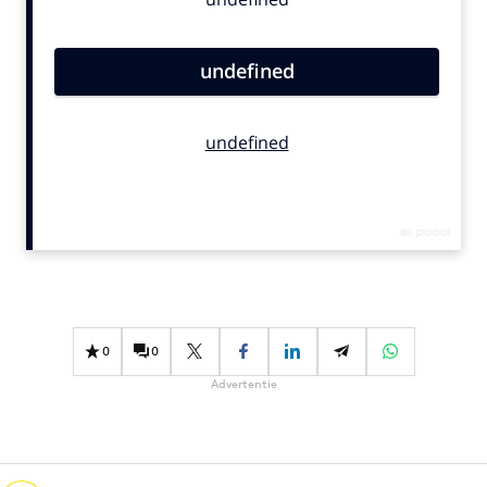
Bureaus
Campagnes
Carriere
Contentmarketing
Craft
Customer Experience
Data & Insights
Design
Digital transformation
Diversiteit
Effectiviteit
0
0
Gedragsverandering
Advertentie
Influencer marketing
Interne communicatie
Martech