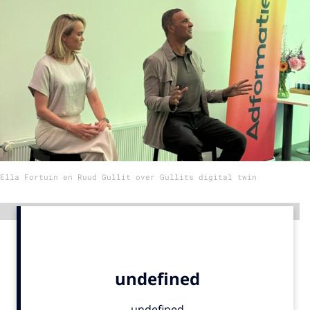
Menu
Home
9 sept: GenAI-training
12 nov: MarketingLive!
Adverteren
Events
Ella Fortuin en Ruud Gullit over Gullits digital twin
Opleidingen
Vacatures
Advertentie
Academy
Partners
Topics
Artificial Intelligence