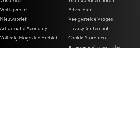
Vacatures
Teamabonnementen
Whitepapers
Adverteren
Nieuwsbrief
Veelgestelde Vragen
Adformatie Academy
Privacy Statement
Volledig Magazine Archief
Cookie Statement
Algemene Voorwaarden
Onze app
Maak Adformatie.nl je
Google-favoriet
Privacyinstellingen
Download de
Adformatie Nieuws App