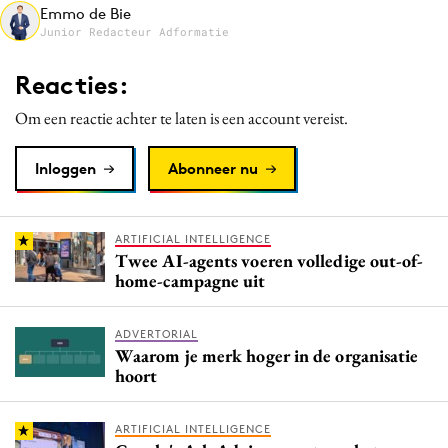
Emmo de Bie
Media
Junior Redacteur Adformatie
Merkstrategie
Reacties:
PR
Programmatic
Om een reactie achter te laten is een account vereist.
Purpose Marketing
Inloggen
Abonneer nu
Reputatie & crisis
ARTIFICIAL INTELLIGENCE
Twee AI-agents voeren volledige out-of-
home-campagne uit
ADVERTORIAL
Waarom je merk hoger in de organisatie
hoort
ARTIFICIAL INTELLIGENCE