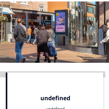
Menu
Home
9 sept: GenAI-training
12 nov: MarketingLive!
Adverteren
Events
Opleidingen
Vacatures
Advertentie
Academy
Partners
Topics
Artificial Intelligence