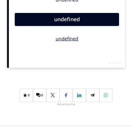
Bureaus
Campagnes
Carriere
Contentmarketing
Craft
Customer Experience
Data & Insights
Design
Digital transformation
Diversiteit
Effectiviteit
0
0
Gedragsverandering
Advertentie
Influencer marketing
Interne communicatie
Martech