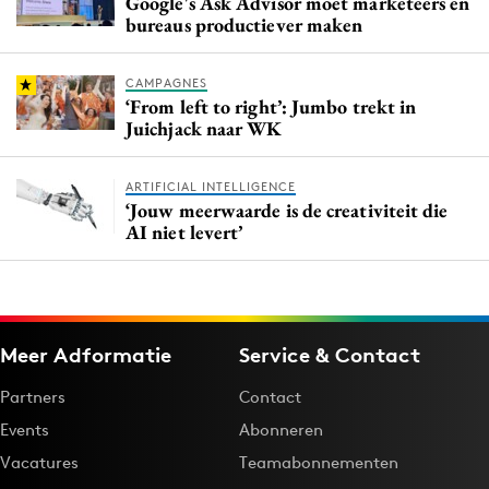
Google's Ask Advisor moet marketeers en
bureaus productiever maken
CAMPAGNES
‘From left to right’: Jumbo trekt in
Juichjack naar WK
ARTIFICIAL INTELLIGENCE
‘Jouw meerwaarde is de creativiteit die
AI niet levert’
Meer Adformatie
Service & Contact
Partners
Contact
Events
Abonneren
Vacatures
Teamabonnementen