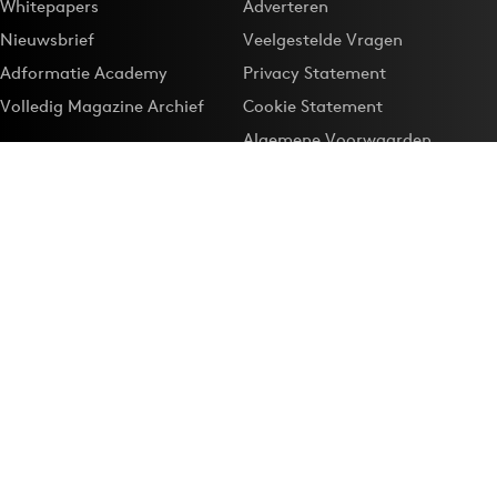
Whitepapers
Adverteren
Nieuwsbrief
Veelgestelde Vragen
Adformatie Academy
Privacy Statement
Volledig Magazine Archief
Cookie Statement
Algemene Voorwaarden
Onze app
Maak Adformatie.nl je
Google-favoriet
Privacyinstellingen
Download de
Adformatie Nieuws App