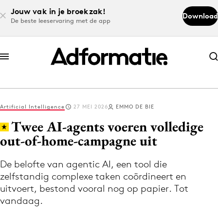
Jouw vak in je broekzak!
Download
De beste leeservaring met de app
Abonneer nu
Abonneer nu
Artificial Intelligence
27 MEI 2026
EMMO DE BIE
Log in
Twee AI-agents voeren volledige
out-of-home-campagne uit
Download de app
Volg het laatste nieuws via de Adformatie
De belofte van agentic AI, een tool die
zelfstandig complexe taken coördineert en
Nieuws app
uitvoert, bestond vooral nog op papier. Tot
vandaag.