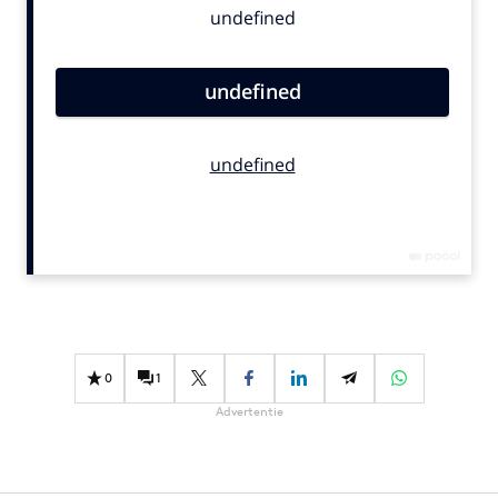
Bureaus
Campagnes
Carriere
Contentmarketing
Craft
Customer Experience
Data & Insights
Design
Digital transformation
Diversiteit
Effectiviteit
0
1
Gedragsverandering
Advertentie
Influencer marketing
Interne communicatie
Martech