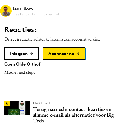
Media
Rens Blom
Freelance techjournalist
Merkstrategie
PR
Reacties:
Programmatic
Om een reactie achter te laten is een account vereist.
Purpose Marketing
Reputatie & crisis
Inloggen
Abonneer nu
Coen Olde Olthof
Mooie next step.
MARTECH
Terug naar echt contact: kaartjes en
slimme e-mail als alternatief voor Big
Tech