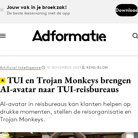
Jouw vak in je broekzak!
Download
De beste leeservaring met de app
Abonneer nu
Abonneer nu
Artificial Intelligence
10 NOVEMBER 2025
RENS BLOM
Log in
TUI en Trojan Monkeys brengen
AI-avatar naar TUI-reisbureaus
Download de app
Volg het laatste nieuws via de Adformatie
AI-avatar in reisbureaus kan klanten helpen op
drukke momenten, stellen de reisorganisatie en
Nieuws app
Trojan Monkeys.