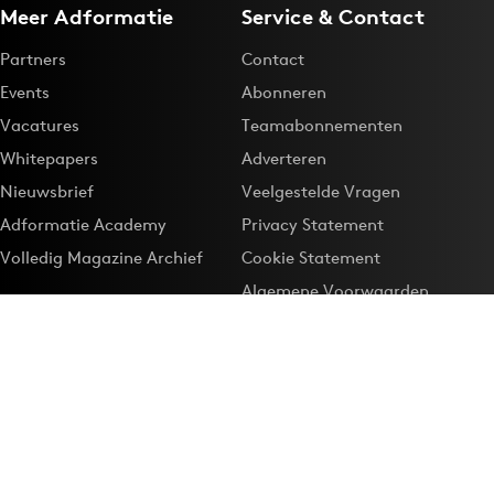
Meer Adformatie
Service & Contact
Partners
Contact
Events
Abonneren
Vacatures
Teamabonnementen
Whitepapers
Adverteren
Nieuwsbrief
Veelgestelde Vragen
Adformatie Academy
Privacy Statement
Volledig Magazine Archief
Cookie Statement
Algemene Voorwaarden
Onze app
Maak Adformatie.nl je
Google-favoriet
Privacyinstellingen
Download de
Adformatie Nieuws App