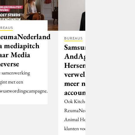
REAUS
eumaNederland
BUREAUS
a mediapitch
Samsung kiest
aar Media
AndAgencyAmsterda
everse
Hersenstichting
verwelkomt Ace en
 samenwerking
meer nieuwe
gint met een
accounts
wustwordingscampagne.
Ook KitchenAid, Bol,
ReumaNederland en Elanco
Animal Health hebben nieuwe
klanten voor zich weten te