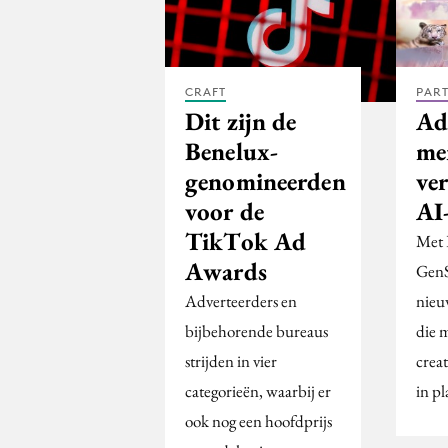
CRAFT
PAR
Dit zijn de
Ad
Benelux-
me
genomineerden
ve
voor de
AI
TikTok Ad
Met 
Awards
GenS
Adverteerders en
nieu
bijbehorende bureaus
die 
strijden in vier
creat
categorieën, waarbij er
in pl
ook nog een hoofdprijs