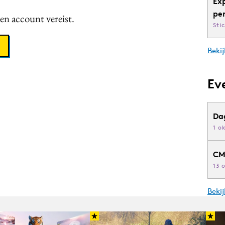
Ex
pe
een account vereist.
Sti
Bekij
Ev
Da
1 o
CM
13 
Beki