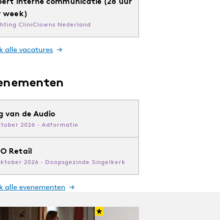
pert interne communicatie (28 uur
r week)
chting CliniClowns Nederland
k alle vacatures
enementen
g van de Audio
ktober 2026 · Adformatie
O Retail
oktober 2026 · Doopsgezinde Singelkerk
jk alle evenementen