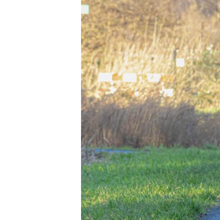
Carriere
Effectiviteit
Contentmarketing
Gedragsverand
Craft
Influencer mar
Customer Experience
Interne commu
Data & Insights
Martech