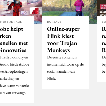
TNERBIJDRAGE
BUREAUS
BU
obe helpt
Online-super
R
rken
Flink kiest
n
rsnellen met
voor Trojan
n
-innovaties
Monkeys
R
Firefly Foundry en
De eerste content is
De
tudio biedt Adobe
intussen zichtbaar op de
be
we AI-oplossingen
social-kanalen van
be
marketing- en
Flink.
ieve teams versterkt
aats van vervangt.