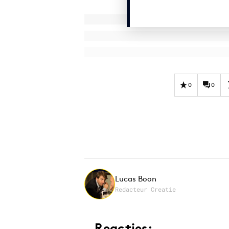
0
0
Lucas Boon
Redacteur Creatie
Reacties: