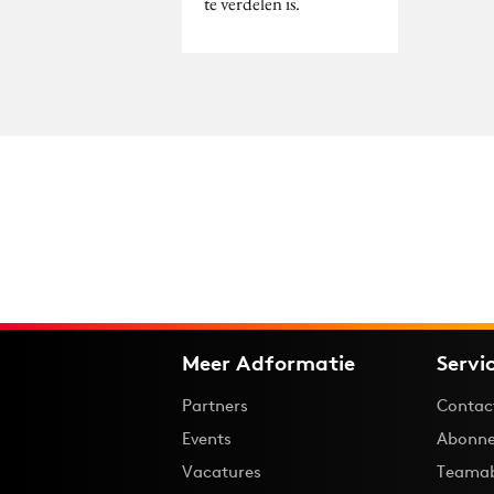
te verdelen is.
Meer Adformatie
Servi
Partners
Contac
Events
Abonne
Vacatures
Teama