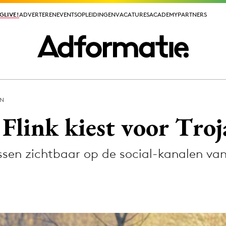
GLIVE!
GLIVE!
ADVERTEREN
ADVERTEREN
EVENTS
EVENTS
OPLEIDINGEN
OPLEIDINGEN
VACATURES
VACATURES
ACADEMY
ACADEMY
PARTNERS
PARTNERS
ON
ieuws app
 Flink kiest voor Tr
ssen zichtbaar op de social-kanalen van 
Media
ormation
Merkstrategie
PR