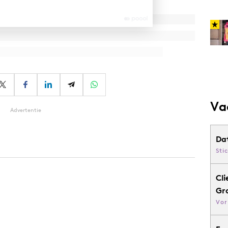
Va
Advertentie
Da
Sti
Cli
Gr
Vor