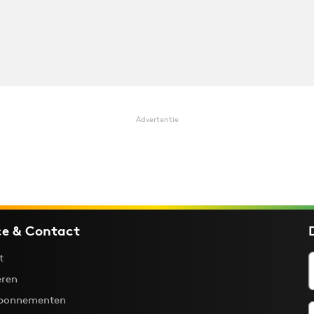
Advertentie
ce & Contact
t
ren
bonnementen