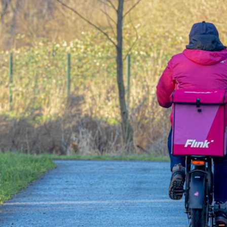
Programmatic
ering
Purpose Marketing
keting
Reputatie & crisis
nicatie