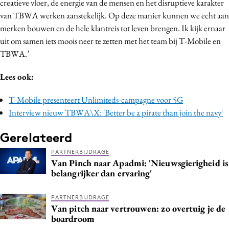
creatieve vloer, de energie van de mensen en het disruptieve karakter
Media
van TBWA werken aanstekelijk. Op deze manier kunnen we echt aan
Merkstrategie
merken bouwen en de hele klantreis tot leven brengen. Ik kijk ernaar
uit om samen iets moois neer te zetten met het team bij T-Mobile en
PR
TBWA.’
Programmatic
Purpose Marketing
Lees ook:
Reputatie & crisis
T-Mobile presenteert Unlimiteds-campagne voor 5G
Interview nieuw TBWA\X: 'Better be a pirate than join the navy'
Gerelateerd
PARTNERBIJDRAGE
Van Pinch naar Apadmi: 'Nieuwsgierigheid is
belangrijker dan ervaring'
PARTNERBIJDRAGE
Van pitch naar vertrouwen: zo overtuig je de
boardroom