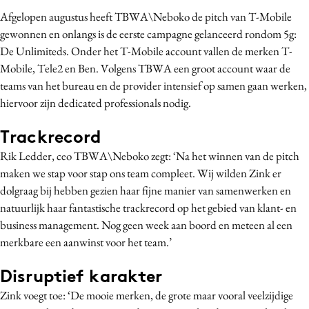
Bureaus
Afgelopen augustus heeft TBWA\Neboko de pitch van T-Mobile
gewonnen en onlangs is de eerste campagne gelanceerd rondom 5g:
Campagnes
De Unlimiteds. Onder het T-Mobile account vallen de merken T-
Carriere
Mobile, Tele2 en Ben. Volgens TBWA een groot account waar de
Contentmarketing
teams van het bureau en de provider intensief op samen gaan werken,
Craft
hiervoor zijn dedicated professionals nodig.
Customer Experience
Trackrecord
Data & Insights
Rik Ledder, ceo TBWA\Neboko zegt: ‘Na het winnen van de pitch
Design
maken we stap voor stap ons team compleet. Wij wilden Zink er
Digital transformation
dolgraag bij hebben gezien haar fijne manier van samenwerken en
Diversiteit
natuurlijk haar fantastische trackrecord op het gebied van klant- en
Effectiviteit
business management. Nog geen week aan boord en meteen al een
Gedragsverandering
merkbare een aanwinst voor het team.’
Influencer marketing
Disruptief karakter
Interne communicatie
Zink voegt toe: ‘De mooie merken, de grote maar vooral veelzijdige
Martech