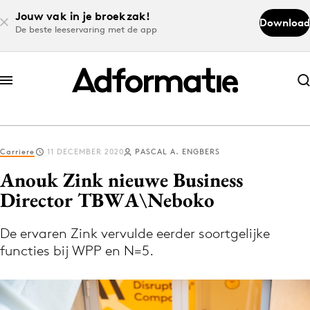
Jouw vak in je broekzak!
Download
De beste leeservaring met de app
Abonneer nu
Abonneer nu
Carriere
11 DECEMBER 2020
PASCAL A. ENGBERS
Log in
Anouk Zink nieuwe Business
Director TBWA\Neboko
Download de app
Volg het laatste nieuws via de Adformatie
De ervaren Zink vervulde eerder soortgelijke
functies bij WPP en N=5.
Nieuws app