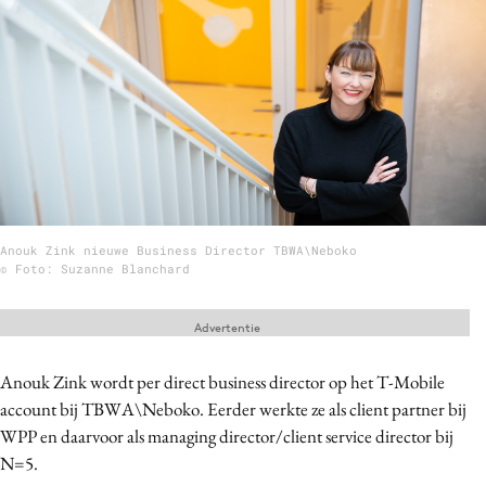
Menu
Home
9 sept: GenAI-training
12 nov: MarketingLive!
Adverteren
Anouk Zink nieuwe Business Director TBWA\Neboko
Events
© Foto: Suzanne Blanchard
Opleidingen
Vacatures
Advertentie
Academy
Anouk Zink wordt per direct business director op het T-Mobile
Partners
account bij TBWA\Neboko. Eerder werkte ze als client partner bij
Topics
WPP en daarvoor als managing director/client service director bij
N=5.
Artificial Intelligence