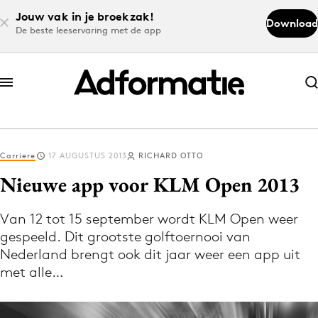
Jouw vak in je broekzak!
Download
De beste leeservaring met de app
Abonneer nu
Abonneer nu
Carriere
17 AUGUSTUS 2013
RICHARD OTTO
Log in
Nieuwe app voor KLM Open 2013
Van 12 tot 15 september wordt KLM Open weer
Download de app
gespeeld. Dit grootste golftoernooi van
Volg het laatste nieuws via de Adformatie
Nederland brengt ook dit jaar weer een app uit
Nieuws app
met alle…