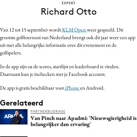
EXPERT
Bureaus
Richard Otto
Campagnes
Carriere
Van 12 tot 15 september wordt
KLM Open
weer gespeeld. Dit
Contentmarketing
grootste golftoernooi van Nederland brengt ook dit jaar weer een app
Craft
uit met alle belangrijke informatie over dit evenement en de
Customer Experience
golfspelers.
Data & Insights
In de app zijn oa de scores, startlijst en leaderboard te vinden.
Design
Daarnaast kun je inchecken met je Facebook account.
Digital transformation
De app is gratis beschikbaar voor
iPhone
en Android.
Diversiteit
Effectiviteit
Gerelateerd
Gedragsverandering
PARTNERBIJDRAGE
Influencer marketing
Van Pinch naar Apadmi: 'Nieuwsgierigheid is
belangrijker dan ervaring'
Interne communicatie
Martech