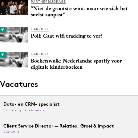
PARTNERBIJDRAGE
Media
''Niet de grootste wint, maar wie zich het
snelst aanpast"
Merkstrategie
PR
CARRIERE
Programmatic
Poll: Gaat wifi tracking te ver?
Purpose Marketing
Reputatie & crisis
CARRIERE
Boekenwolk: Nederlandse spotify voor
digitale kinderboeken
Vacatures
Data- en CRM- specialist
Stichting Proefdiervrij
Client Service Director — Relaties, Groei & Impact
VormVijf