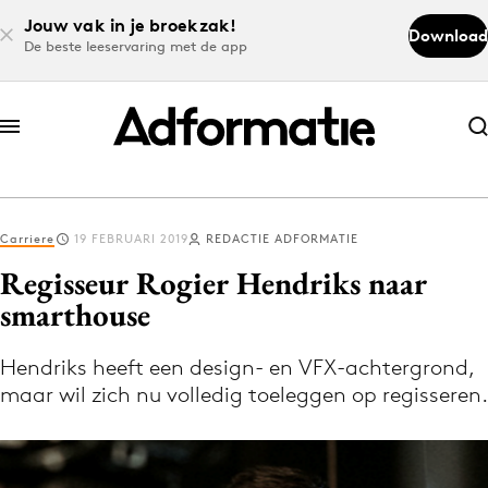
Jouw vak in je broekzak!
Download
De beste leeservaring met de app
Abonneer nu
Abonneer nu
Carriere
19 FEBRUARI 2019
REDACTIE ADFORMATIE
Log in
Regisseur Rogier Hendriks naar
smarthouse
Download de app
Volg het laatste nieuws via de Adformatie
Hendriks heeft een design- en VFX-achtergrond,
maar wil zich nu volledig toeleggen op regisseren.
Nieuws app