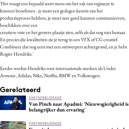
'Het vraagt een bepaald soort mens om het vak van regisseur te
Bureaus
kunnen beoefenen - je moet een gedegen kennis van het
Campagnes
productieproces hebben, je moet zeer goed kunnen communiceren,
Carriere
beschikken over een
Contentmarketing
creatieve visie en het grotere plaatje zien, zelfs als dat nog niet bestaat.
En precies die kwaliteiten zie je terug in een VFX of CG creatief.
Craft
Combineer dat nog eens met een ontwerpers achtergrond, en je hebt
Customer Experience
Rogier Hendriks.'
Data & Insights
Design
Eerder werkte Hendriks voor internationale merken als Under
Digital transformation
Armour, Adidas, Nike, Netflix, BMW en Volkswagen.
Diversiteit
Gerelateerd
Effectiviteit
PARTNERBIJDRAGE
Gedragsverandering
Van Pinch naar Apadmi: 'Nieuwsgierigheid is
belangrijker dan ervaring'
Influencer marketing
Interne communicatie
PARTNERBIJDRAGE
Martech