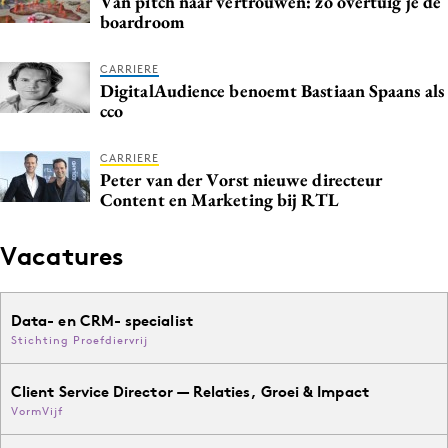
Van pitch naar vertrouwen: zo overtuig je de
boardroom
Media
Merkstrategie
CARRIERE
PR
DigitalAudience benoemt Bastiaan Spaans als
cco
Programmatic
Purpose Marketing
CARRIERE
Reputatie & crisis
Peter van der Vorst nieuwe directeur
Content en Marketing bij RTL
Vacatures
Data- en CRM- specialist
Stichting Proefdiervrij
Client Service Director — Relaties, Groei & Impact
VormVijf