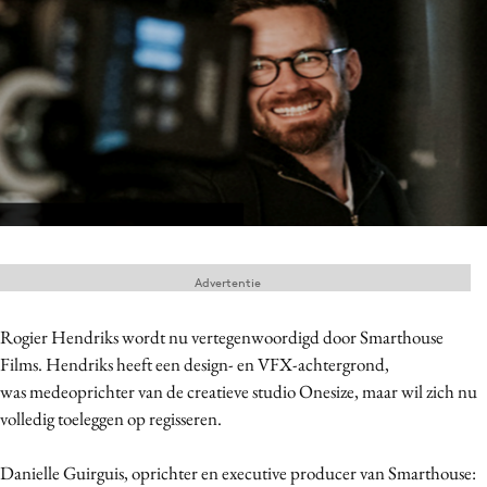
Menu
Home
9 sept: GenAI-training
12 nov: MarketingLive!
Adverteren
Events
Advertentie
Opleidingen
Vacatures
Rogier Hendriks wordt nu vertegenwoordigd door Smarthouse
Academy
Films. Hendriks heeft een design- en VFX-achtergrond,
was medeoprichter van de creatieve studio Onesize, maar wil zich nu
Partners
volledig toeleggen op regisseren.
Topics
Danielle Guirguis, oprichter en executive producer van Smarthouse:
Artificial Intelligence