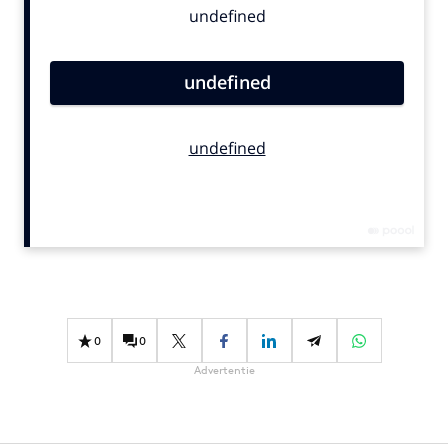
Bureaus
Campagnes
Carriere
Contentmarketing
Craft
Customer Experience
Data & Insights
Design
Digital transformation
Diversiteit
Effectiviteit
0
0
Gedragsverandering
Advertentie
Influencer marketing
Interne communicatie
Martech