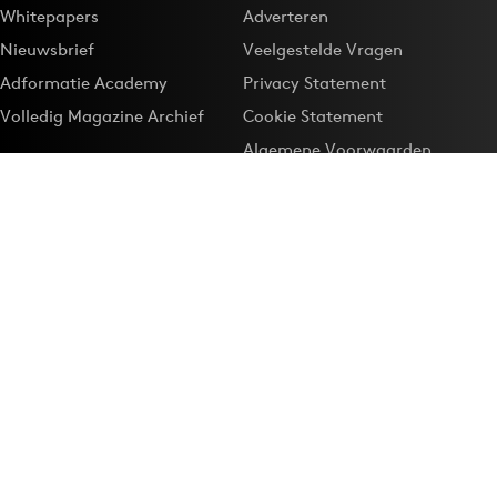
Whitepapers
Adverteren
Nieuwsbrief
Veelgestelde Vragen
Adformatie Academy
Privacy Statement
Volledig Magazine Archief
Cookie Statement
Algemene Voorwaarden
Onze app
Maak Adformatie.nl je
Google-favoriet
Privacyinstellingen
Download de
Adformatie Nieuws App