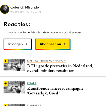
Media
Roderick Mirande
Redacteur marketing
Merkstrategie
PR
Reacties:
Programmatic
Om een reactie achter te laten is een account vereist.
Purpose Marketing
Reputatie & crisis
Inloggen
Abonneer nu
DIGITAL TRANSFORMATION
RTL: goede prestaties in Nederland,
overall mindere resultaten
CRAFT
Kunstbende lanceert campagne
‘Gevaarlijk. Goed.’
CARRIERE