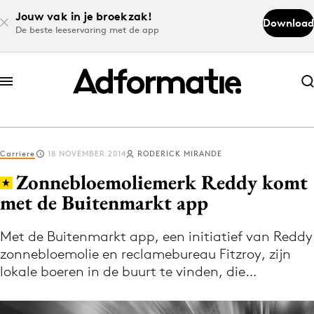
Jouw vak in je broekzak!
Download
De beste leeservaring met de app
Abonneer nu
Abonneer nu
Carriere
18 NOVEMBER 2014
RODERICK MIRANDE
Log in
Zonnebloemoliemerk Reddy komt
met de Buitenmarkt app
Download de app
Volg het laatste nieuws via de Adformatie
Met de Buitenmarkt app, een initiatief van Reddy
zonnebloemolie en reclamebureau Fitzroy, zijn
Nieuws app
lokale boeren in de buurt te vinden, die…