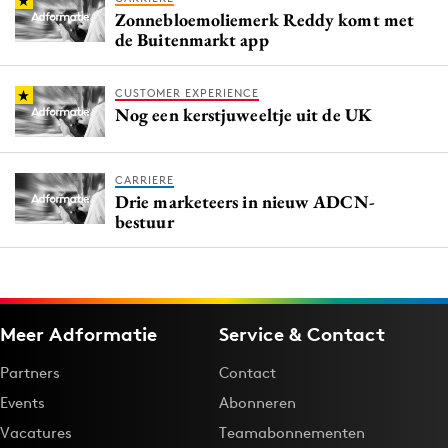
Zonnebloemoliemerk Reddy komt met
de Buitenmarkt app
CUSTOMER EXPERIENCE
Nog een kerstjuweeltje uit de UK
CARRIERE
Drie marketeers in nieuw ADCN-
bestuur
Meer Adformatie
Service & Contact
Partners
Contact
Events
Abonneren
Vacatures
Teamabonnementen