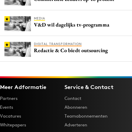
MEDIA
V&D wil dagelijks tv-programma
DIGITAL TRANSFORMATION
Redactie & Co biedt outsourcing
Meer Adformatie
Service & Contact
Partners
Contact
Events
Abonneren
Vacatures
Teamabonnementen
Whitepapers
Adverteren