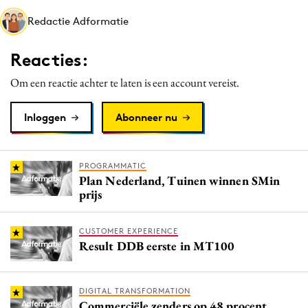
Media
Redactie Adformatie
Merkstrategie
Reacties:
PR
Programmatic
Om een reactie achter te laten is een account vereist.
Purpose Marketing
Inloggen
Abonneer nu
Reputatie & crisis
PROGRAMMATIC
Plan Nederland, Tuinen winnen SMin
prijs
CUSTOMER EXPERIENCE
Result DDB eerste in MT100
DIGITAL TRANSFORMATION
Commerciële zenders op 48 procent