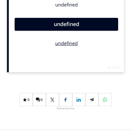
Bureaus
Campagnes
Carriere
Contentmarketing
Craft
Customer Experience
Data & Insights
Design
Digital transformation
Diversiteit
Effectiviteit
0
0
Gedragsverandering
Advertentie
Influencer marketing
Interne communicatie
Martech