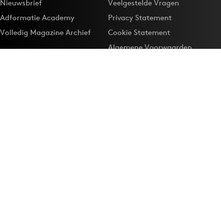
Nieuwsbrief
Veelgestelde Vragen
Adformatie Academy
Privacy Statement
Volledig Magazine Archief
Cookie Statement
Algemene Voorwaarden
Onze app
Maak Adformatie.nl je
Google-favoriet
Privacyinstellingen
Download de
Adformatie Nieuws App