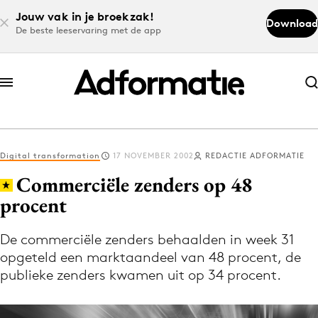
Jouw vak in je broekzak!
Download
De beste leeservaring met de app
Abonneer nu
Abonneer nu
Digital transformation
17 NOVEMBER 2002
REDACTIE ADFORMATIE
Log in
Commerciële zenders op 48
procent
Download de app
Volg het laatste nieuws via de Adformatie
De commerciële zenders behaalden in week 31
opgeteld een marktaandeel van 48 procent, de
Nieuws app
publieke zenders kwamen uit op 34 procent.