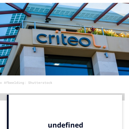
Menu
Home
9 sept: GenAI-training
12 nov: MarketingLive!
Adverteren
Events
Opleidingen
© Afbeelding: Shutterstock
Vacatures
Academy
Advertentie
Partners
Topics
Artificial Intelligence