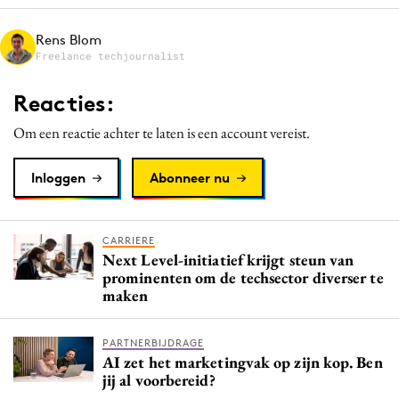
Media
Rens Blom
Merkstrategie
Freelance techjournalist
PR
Reacties:
Programmatic
Purpose Marketing
Om een reactie achter te laten is een account vereist.
Reputatie & crisis
Inloggen
Abonneer nu
CARRIERE
Next Level-initiatief krijgt steun van
prominenten om de techsector diverser te
maken
PARTNERBIJDRAGE
AI zet het marketingvak op zijn kop. Ben
jij al voorbereid?