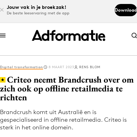
Jouw vak in je broekzak!
Download
De beste leeservaring met de app
Abonneer nu
Abonneer nu
Digital transformation
8 MAART 2023
RENS BLOM
Log in
Criteo neemt Brandcrush over om
zich ook op offline retailmedia te
richten
Download de app
Volg het laatste nieuws via de Adformatie
Brandcrush komt uit Australië en is
Nieuws app
gespecialiseerd in offline retailmedia. Criteo is
sterk in het online domein.