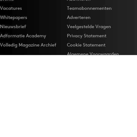
Vacatures
Teamabonnementen
Whitepapers
Adverteren
Nieuwsbrief
Veelgestelde Vragen
Adformatie Academy
Privacy Statement
Volledig Magazine Archief
Cookie Statement
Algemene Voorwaarden
Onze app
Maak Adformatie.nl je
Google-favoriet
Privacyinstellingen
Download de
Adformatie Nieuws App