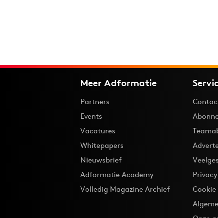
Meer Adformatie
Servi
Partners
Contac
Events
Abonne
Vacatures
Teama
Whitepapers
Advert
Nieuwsbrief
Veelge
Adformatie Academy
Privac
Volledig Magazine Archief
Cookie
Algeme