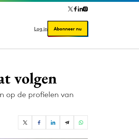
Log in
Log in
Abonneer nu
Abonneer nu
at volgen
n op de profielen van