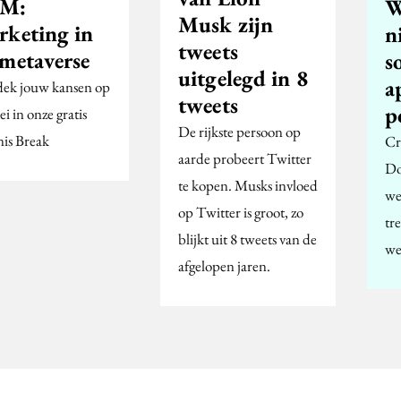
M:
W
Musk zijn
rketing in
n
tweets
 metaverse
s
uitgelegd in 8
a
ek jouw kansen op
tweets
p
i in onze gratis
De rijkste persoon op
is Break
Cr
aarde probeert Twitter
Do
te kopen. Musks invloed
we
op Twitter is groot, zo
tre
blijkt uit 8 tweets van de
we
afgelopen jaren.