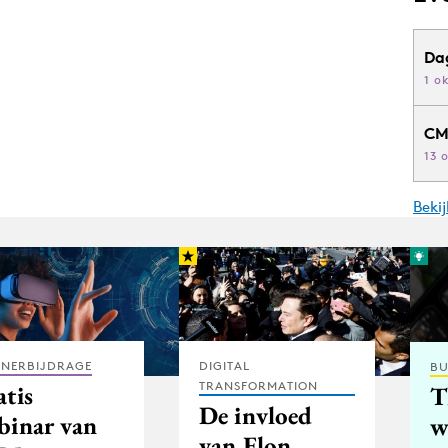
Da
1 o
CM
13 
Beki
TNERBIJDRAGE
DIGITAL
BU
TRANSFORMATION
atis
T
De invloed
binar van
w
van Elon