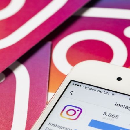
Programmatic
ering
Purpose Marketing
keting
Reputatie & crisis
nicatie