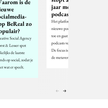
aarom is de
jaar met
ieuwe
podcasts
ocialmedia-
Het platform laat geen
pp BeReal zo
nieuwe podcasts meer
opulair?
toe en gaat bestaande
eative Social Agency
podcasts verwijderen.
rst & Lesser spot
De focus is verlegd naar
kelijks de laatste
de metaverse.
nds op social, zodat je
et wat er speelt.