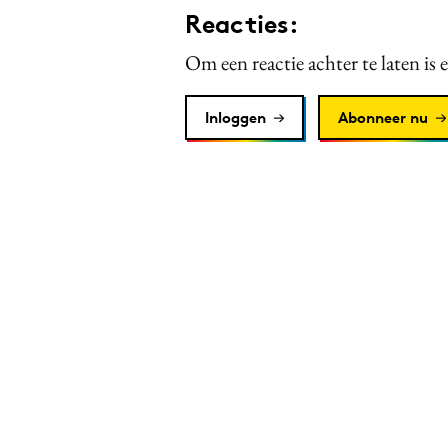
Reacties:
Om een reactie achter te laten is 
Inloggen
Abonneer nu