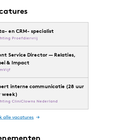
catures
ta- en CRM- specialist
chting Proefdiervrij
ent Service Director — Relaties,
oei & Impact
mVijf
pert interne communicatie (28 uur
r week)
chting CliniClowns Nederland
k alle vacatures
enementen