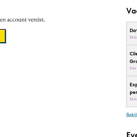
Va
een account vereist.
Da
Sti
Cli
Gr
Vor
Ex
pe
Sti
Bekij
Ev