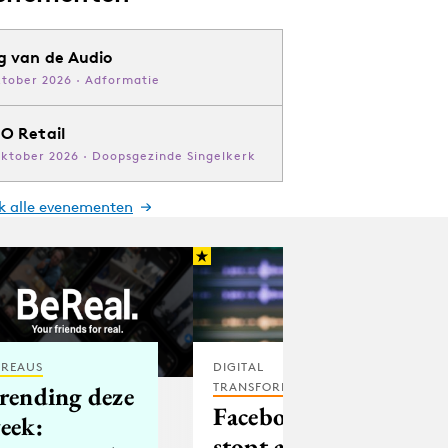
g van de Audio
ktober 2026 · Adformatie
O Retail
oktober 2026 · Doopsgezinde Singelkerk
jk alle evenementen
REAUS
DIGITAL
TRANSFORMATION
rending deze
Facebook
eek:
stopt al na één