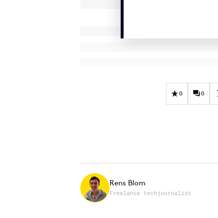
0
0
Rens Blom
Freelance techjournalist