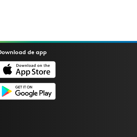
Download de
app