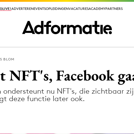
GLIVE!
GLIVE!
ADVERTEREN
ADVERTEREN
EVENTS
EVENTS
OPLEIDINGEN
OPLEIDINGEN
VACATURES
VACATURES
ACADEMY
ACADEMY
PARTNERS
PARTNERS
S BLOM
ieuws app
t NFT's, Facebook ga
ondersteunt nu NFT's, die zichtbaar zij
gt deze functie later ook.
Media
ormation
Merkstrategie
PR