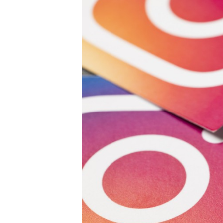
Carriere
Effectiviteit
Contentmarketing
Gedragsverand
Craft
Influencer mar
Customer Experience
Interne commu
Data & Insights
Martech