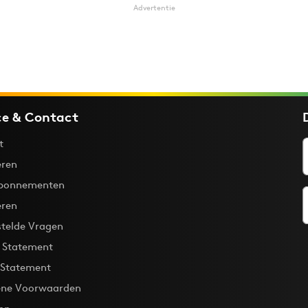
Advertentie
ce & Contact
t
ren
bonnementen
eren
stelde Vragen
y Statement
 Statement
ne Voorwaarden