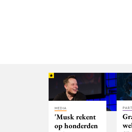
PAR
MEDIA
Gr
'Musk rekent
we
op honderden