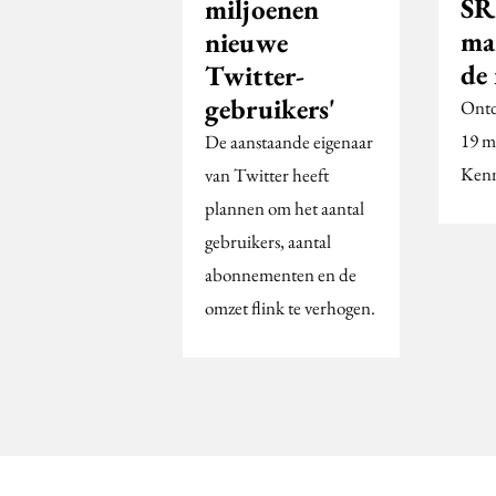
SR
miljoenen
ma
nieuwe
de
Twitter-
gebruikers'
Ontd
19 me
De aanstaande eigenaar
Kenn
van Twitter heeft
plannen om het aantal
gebruikers, aantal
abonnementen en de
omzet flink te verhogen.