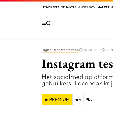
HOME
HOME
9 SEPT: GENAI-TRAINING
9 SEPT: GENAI-TRAINING
12 NOV: MARKETIN
12 NOV: MARKETIN
Digital transformation
10 MEI 2022
REN
Volg het laatste nieuws via de Adformatie N
Instagram tes
Het socialmediaplatform 
Topics
gebruikers. Facebook krij
Artificial Intelligence
Design
Bureaus
Digital transf
PREMIUM
0
0
Campagnes
Diversiteit