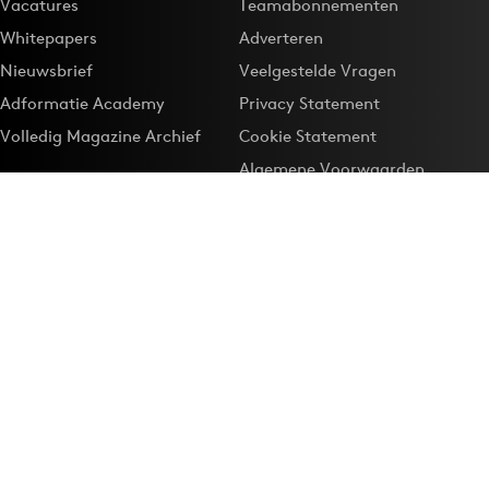
Vacatures
Teamabonnementen
Whitepapers
Adverteren
Nieuwsbrief
Veelgestelde Vragen
Adformatie Academy
Privacy Statement
Volledig Magazine Archief
Cookie Statement
Algemene Voorwaarden
Onze app
Maak Adformatie.nl je
Google-favoriet
Privacyinstellingen
Download de
Adformatie Nieuws App