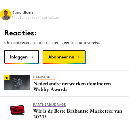
Media
Rens Blom
Merkstrategie
Freelance techjournalist
PR
Reacties:
Programmatic
Purpose Marketing
Om een reactie achter te laten is een account vereist.
Reputatie & crisis
Inloggen
Abonneer nu
CAMPAGNES
Nederlandse netwerken domineren
Webby Awards
PARTNERBIJDRAGE
Wie is de Beste Brabantse Marketeer van
2021?