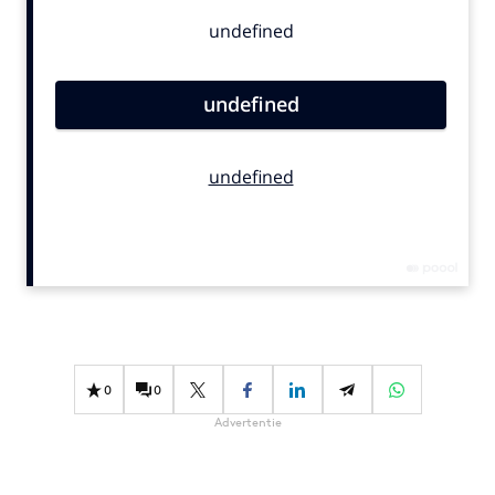
Bureaus
Campagnes
Carriere
Contentmarketing
Craft
Customer Experience
Data & Insights
Design
Digital transformation
Diversiteit
Effectiviteit
Gedragsverandering
0
0
Influencer marketing
Advertentie
Interne communicatie
Martech