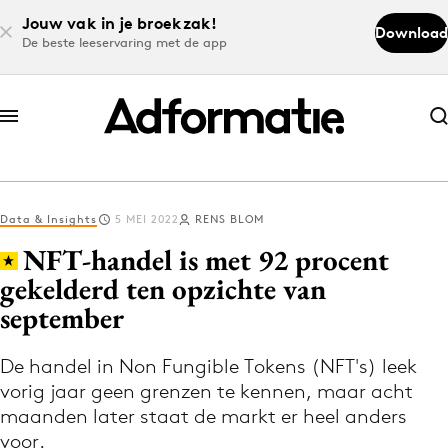
Jouw vak in je broekzak!
Download
De beste leeservaring met de app
Abonneer nu
Abonneer nu
Data & Insights
5 MEI 2022
RENS BLOM
Log in
NFT-handel is met 92 procent
gekelderd ten opzichte van
september
Download de app
Volg het laatste nieuws via de Adformatie
De handel in Non Fungible Tokens (NFT's) leek
Nieuws app
vorig jaar geen grenzen te kennen, maar acht
maanden later staat de markt er heel anders
voor.