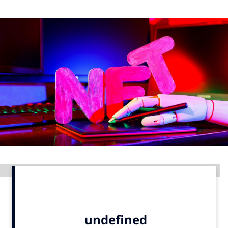
Menu
Home
9 sept: GenAI-training
12 nov: MarketingLive!
Adverteren
Events
Opleidingen
Vacatures
Academy
Advertentie
Partners
Topics
Artificial Intelligence