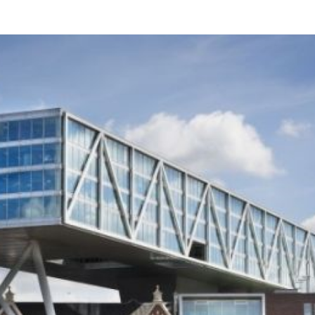
Programmatic
ering
Purpose Marketing
keting
Reputatie & crisis
nicatie