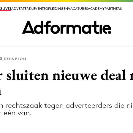
GLIVE!
GLIVE!
ADVERTEREN
ADVERTEREN
EVENTS
EVENTS
OPLEIDINGEN
OPLEIDINGEN
VACATURES
VACATURES
ACADEMY
ACADEMY
PARTNERS
PARTNERS
RENS BLOM
ieuws app
 sluiten nieuwe deal 
n
en rechtszaak tegen adverteerders die ni
Media
r één van.
ormation
Merkstrategie
PR