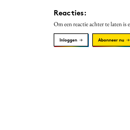
Reacties:
Om een reactie achter te laten is 
Inloggen
Abonneer nu