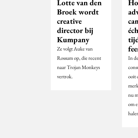
Lotte van den
Ho
Broek wordt
ad
creative
ca
director bij
éch
Kumpany
tij
fe
Ze volgt Auke van
Rossum op, die recent
In d
naar Trojan Monkeys
cons
vertrok.
ooit
merk
nu m
om er
hale