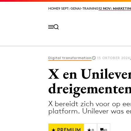
HOME
HOME
9 SEPT: GENAI-TRAINING
9 SEPT: GENAI-TRAINING
12 NOV: MARKETIN
12 NOV: MARKETIN
Digital transformation
15 OKTOBER 2024
Volg het laatste nieuws via de Adformatie N
X en Unilever
dreigemente
Topics
X bereidt zich voor op e
Artificial Intelligence
Design
platform. Unilever was e
Bureaus
Digital transf
Campagnes
Diversiteit
PREMIUM
0
0