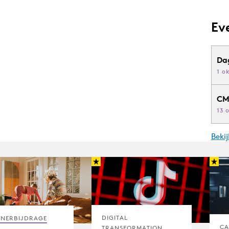
Ev
Da
1 o
CM
13 
Beki
DIGITAL
TNERBIJDRAGE
CA
TRANSFORMATION