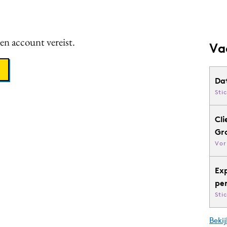
een account vereist.
Va
Da
Sti
Cli
Gr
Vor
Ex
pe
Sti
Bekij