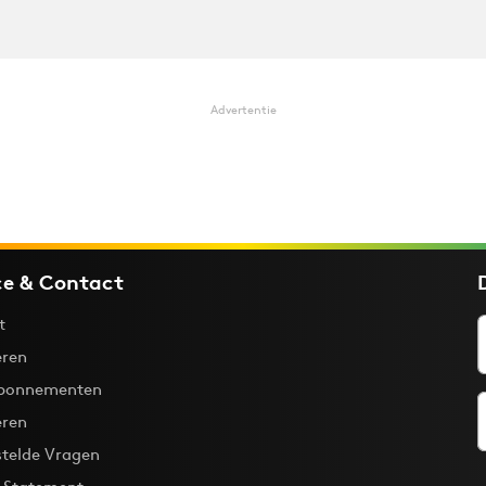
Advertentie
ce & Contact
t
ren
bonnementen
eren
stelde Vragen