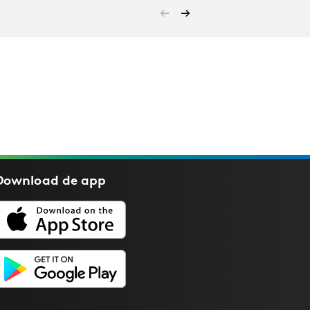
Download de
app