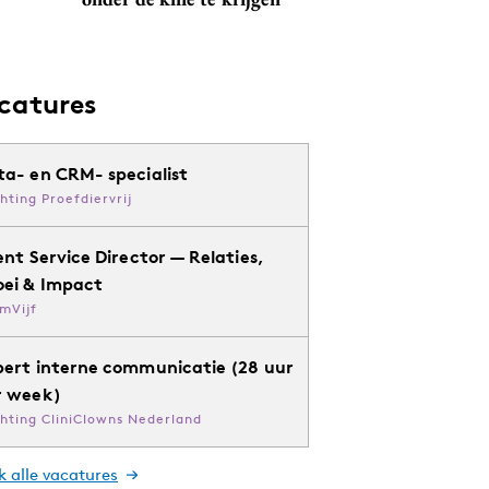
catures
ta- en CRM- specialist
chting Proefdiervrij
ent Service Director — Relaties,
oei & Impact
mVijf
pert interne communicatie (28 uur
r week)
chting CliniClowns Nederland
k alle vacatures