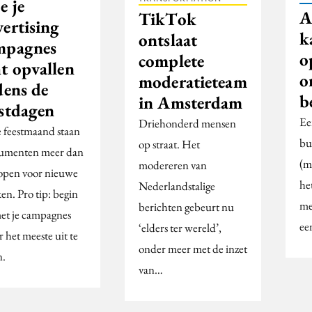
e je
A
TikTok
vertising
k
ontslaat
mpagnes
o
complete
t opvallen
o
moderatieteam
dens de
b
in Amsterdam
estdagen
Ee
Driehonderd mensen
e feestmaand staan
bu
op straat. Het
umenten meer dan
(m
modereren van
 open voor nieuwe
he
Nederlandstalige
en. Pro tip: begin
me
berichten gebeurt nu
et je campagnes
ee
‘elders ter wereld’,
 het meeste uit te
onder meer met de inzet
n.
van…