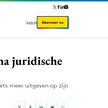
Log in
Log in
Abonneer nu
Abonneer nu
na juridische
ets meer uitgeven op zijn