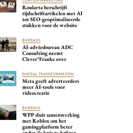
CONTENTMARKETING
Roularta herschrijft
tijdschriftartikelen met AI
tot SEO-geoptimaliseerde
stukken voor de website
BUREAUS
AI-adviesbureau ADC
Consulting neemt
Clever°Franke over
DIGITAL TRANSFORMATION
Meta geeft adverteerders
meer AI-tools voor
videocreatie
BUREAUS
WPP sluit samenwerking
met Roblox om het
gamingplatform beter
onder de knie te krijgen