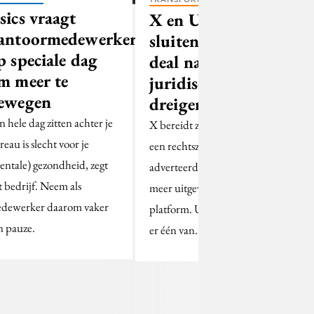
sics vraagt
X en Unilever
antoormedewerkers
sluiten nieuwe
p speciale dag
deal na
m meer te
juridische
ewegen
dreigementen
n hele dag zitten achter je
X bereidt zich voor op
reau is slecht voor je
een rechtszaak tegen
entale) gezondheid, zegt
adverteerders die niets
t bedrijf. Neem als
meer uitgeven op zijn
dewerker daarom vaker
platform. Unilever was
n pauze.
er één van.