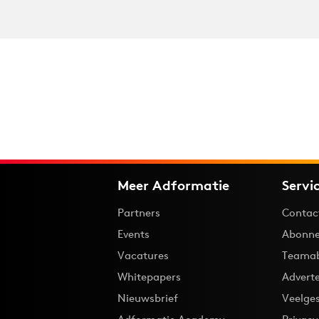
Meer Adformatie
Servi
Partners
Contac
Events
Abonne
Vacatures
Teama
Whitepapers
Advert
Nieuwsbrief
Veelge