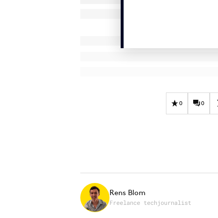
0
0
Rens Blom
Freelance techjournalist