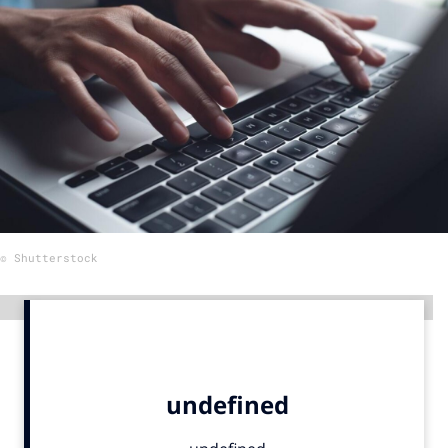
Menu
Home
9 sept: GenAI-training
12 nov: MarketingLive!
Adverteren
Events
© Shutterstock
Opleidingen
Vacatures
Advertentie
Academy
Partners
Topics
Artificial Intelligence