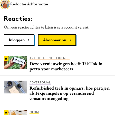
Redactie Adformatie
Media
Merkstrategie
Reacties:
PR
Om een reactie achter te laten is een account vereist.
Programmatic
Purpose Marketing
Inloggen
Abonneer nu
Reputatie & crisis
ARTIFICIAL INTELLIGENCE
Deze vernieuwingen heeft TikTok in
petto voor marketeers
ADVERTORIAL
Refurbished tech in opmars: hoe partijen
als Fixje inspelen op veranderend
consumentengedrag
MEDIA