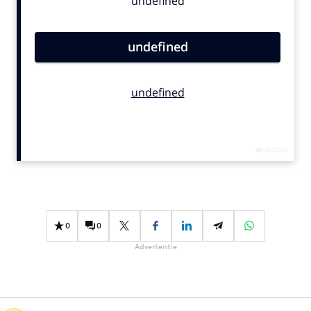
Bureaus
Campagnes
Carriere
Contentmarketing
Craft
Customer Experience
Data & Insights
Design
Digital transformation
Diversiteit
Effectiviteit
0
0
Gedragsverandering
Advertentie
Influencer marketing
Interne communicatie
Martech