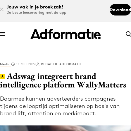
Jouw vak in je broekzak!
Download
De beste leeservaring met de app
Abonneer nu
Abonneer nu
Media
17 MEI 2026
REDACTIE ADFORMATIE
Log in
Adswag integreert brand
intelligence platform WallyMatters
Download de app
Volg het laatste nieuws via de Adformatie
Daarmee kunnen adverteerders campagnes
tijdens de looptijd optimaliseren op basis van
Nieuws app
brand lift, attention en merkimpact.