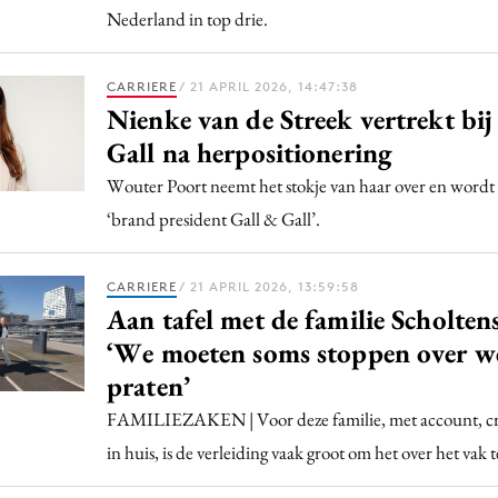
Nederland in top drie.
CARRIERE
/ 21 APRIL 2026, 14:47:38
Nienke van de Streek vertrekt bij
Gall na herpositionering
Wouter Poort neemt het stokje van haar over en word
‘brand president Gall & Gall’.
CARRIERE
/ 21 APRIL 2026, 13:59:58
Aan tafel met de familie Scholte
‘We moeten soms stoppen over w
praten’
FAMILIEZAKEN | Voor deze familie, met account, crea
in huis, is de verleiding vaak groot om het over het vak