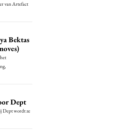
er van Artefact
aya Bektas
moves)
 het
ing,
oor Dept
ij Dept wordt ze