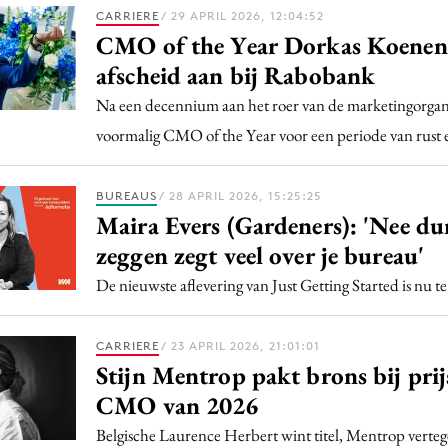
CARRIERE
/ 29 APRIL 2026, 12:04:52
CMO of the Year Dorkas Koenen
afscheid aan bij Rabobank
Na een decennium aan het roer van de marketingorganis
voormalig CMO of the Year voor een periode van rust en
BUREAUS
/ 28 APRIL 2026, 15:25:25
Maira Evers (Gardeners): 'Nee du
zeggen zegt veel over je bureau'
De nieuwste aflevering van Just Getting Started is nu te
CARRIERE
/ 23 APRIL 2026, 21:01:01
Stijn Mentrop pakt brons bij pri
CMO van 2026
Belgische Laurence Herbert wint titel, Mentrop verte