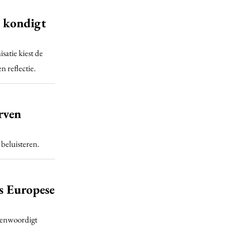
 kondigt
atie kiest de
 reflectie.
rven
 beluisteren.
js Europese
genwoordigt