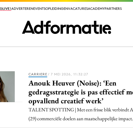
GLIVE!
GLIVE!
ADVERTEREN
ADVERTEREN
EVENTS
EVENTS
OPLEIDINGEN
OPLEIDINGEN
VACATURES
VACATURES
ACADEMY
ACADEMY
PARTNERS
PARTNERS
ieuws app
CARRIERE
/ 7 MEI 2026, 11:32:27
Anouk Heuver (Noise): ‘Een
gedragsstrategie is pas effectief m
opvallend creatief werk’
Media
TALENT SPOTTING | Met een frisse blik verbindt 
ormation
Merkstrategie
(29) commerciële doelen aan maatschappelijke impact.
PR