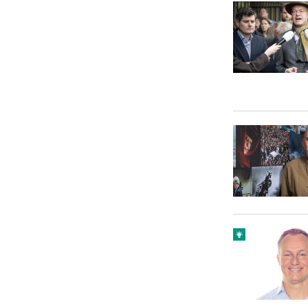
Carriere
Effectiviteit
Contentmarketing
Gedragsverand
Craft
Influencer mar
Customer Experience
Interne commu
Data & Insights
Martech