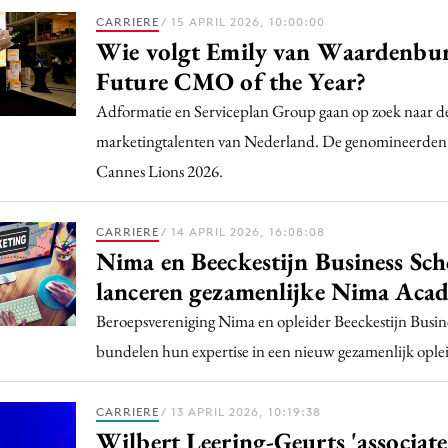
CARRIERE
/ 15 APRIL 2026, 10:00:00
Wie volgt Emily van Waardenbur
Future CMO of the Year?
Adformatie en Serviceplan Group gaan op zoek naar de
marketingtalenten van Nederland. De genomineerden
Cannes Lions 2026.
CARRIERE
/ 14 APRIL 2026, 16:08:08
Nima en Beeckestijn Business Sch
lanceren gezamenlijke Nima Aca
Beroepsvereniging Nima en opleider Beeckestijn Busin
bundelen hun expertise in een nieuw gezamenlijk oplei
CARRIERE
/ 13 APRIL 2026, 10:19:38
Wilbert Leering-Geurts 'associate