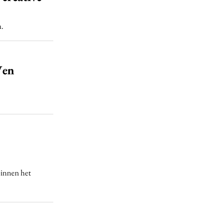
n.
Ven
binnen het