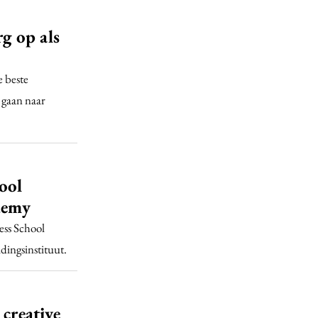
g op als
 beste
 gaan naar
ool
demy
ess School
dingsinstituut.
 creative