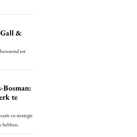
 Gall &
t benoemd tot
ns-Bosman:
erk te
tie en strategie
 te hebben.