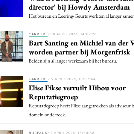
director' bij Howdy Amsterdam
Het bureau en Leering-Geurts werkten al langer same
CARRIERE
/ 10 APRIL 2026, 14:07:26
Bart Santing en Michiel van der 
worden partner bij Morgenfrisk
Beiden zijn al langer werkzaam bij het bureau.
CARRIERE
/ 9 APRIL 2026, 10:09:44
Elise Fikse verruilt Hibou voor
Reputatiegroep
Reputatiegroep heeft Fikse aangetrokken als adviseur 
domein onderzoek.
BUREAUS
/ 7 APRIL 2026, 15:50:58