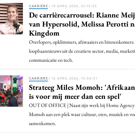
CARRIERE
/ 19 APRIL 2026, 21:15:55
De carrièrecarrousel: Rianne Mei
van Hypersolid, Melissa Perotti 
Kingdom
Overlopers, opklimmers, afzwaaiers en binnenkomers:
loopbaannieuws uit de creatieve sector, media, market
communicatie en tech.
CARRIERE
/ 16 APRIL 2026, 15:54:51
Strateeg Miles Momoh: 'Afrikaan
is voor mij meer dan een spel'
OUT OF OFFICE | Naast zijn werk bij Home Agency
Momoh aan een plek waar cultuur, eten, muziek en voo
samenkomen.