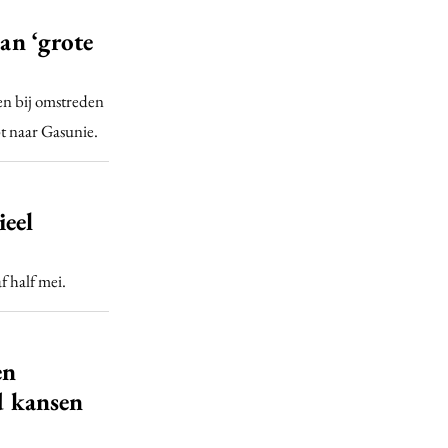
aan ‘grote
en bij omstreden
t naar Gasunie.
ieel
 half mei.
en
jd kansen