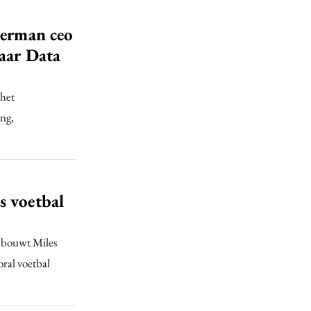
jerman ceo
naar Data
 het
ing,
s voetbal
 bouwt Miles
ral voetbal