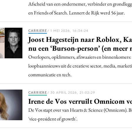
Afscheid van een ondernemer, verbinder en grondlegg
en Friends of Search. Lennert de Rijk werd 56 jaar.
CARRIERE
/ 1 MEI 2026, 16:34:24
Joost Hagesteijn naar Roblox, K
nu een ‘Burson-person’ (en meer 
Overlopers, opklimmers, afzwaaiers en binnenkomers:
loopbaannieuws uit de creatieve sector, media, market
communicatie en tech.
CARRIERE
/ 30 APRIL 2026, 21:02:29
Irene de Vos verruilt Omnicom v
De Vos stapt over van Hearts & Science (Omnicom). B
'vice-president of growth'.