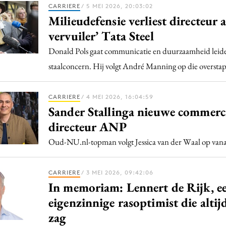
Programmatic
CARRIERE
/ 5 MEI 2026, 20:03:02
ering
Purpose Marketing
Milieudefensie verliest directeur 
keting
Reputatie & crisis
vervuiler’ Tata Steel
nicatie
Donald Pols gaat communicatie en duurzaamheid leid
staalconcern. Hij volgt André Manning op die overstap
CARRIERE
/ 4 MEI 2026, 16:04:59
Sander Stallinga nieuwe commerc
directeur ANP
Oud-NU.nl-topman volgt Jessica van der Waal op vanaf
CARRIERE
/ 3 MEI 2026, 09:42:06
In memoriam: Lennert de Rijk, e
eigenzinnige rasoptimist die alti
zag