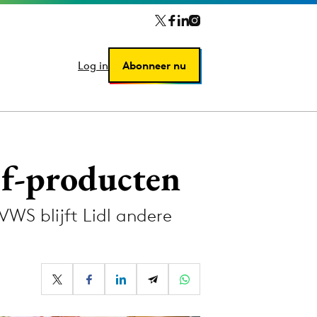
Log in
Log in
Abonneer nu
Abonneer nu
jf-producten
VWS blijft Lidl andere