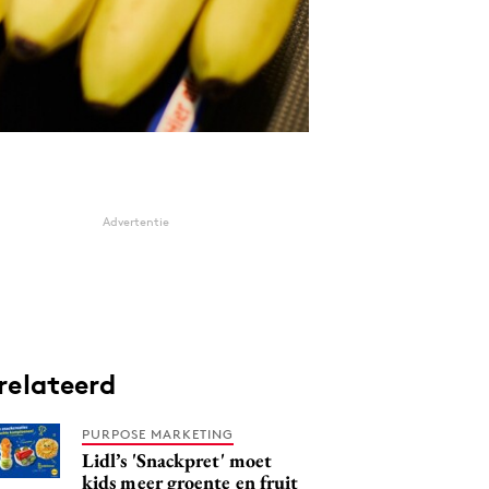
Advertentie
relateerd
PURPOSE MARKETING
Lidl’s 'Snackpret' moet
kids meer groente en fruit