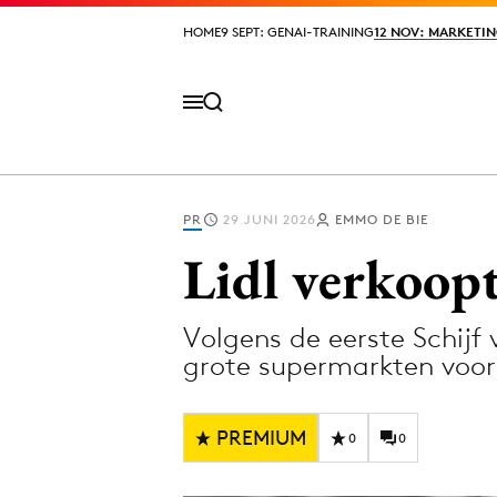
HOME
HOME
9 SEPT: GENAI-TRAINING
9 SEPT: GENAI-TRAINING
12 NOV: MARKETIN
12 NOV: MARKETIN
PR
29 JUNI 2026
EMMO DE BIE
Volg het laatste nieuws via de Adformatie N
Lidl verkoopt
Volgens de eerste Schijf 
Topics
grote supermarkten voor
Artificial Intelligence
Design
Bureaus
Digital transf
PREMIUM
0
0
Campagnes
Diversiteit