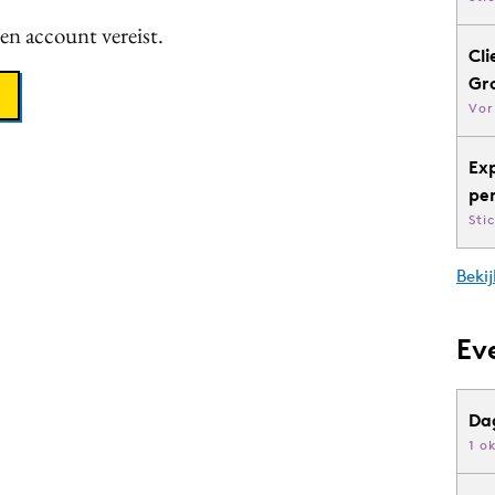
een account vereist.
Cli
Gr
Vor
Ex
pe
Sti
Bekij
Ev
Da
1 o