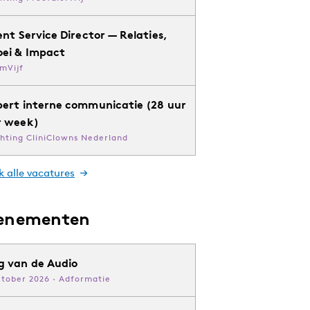
ent Service Director — Relaties,
oei & Impact
mVijf
pert interne communicatie (28 uur
r week)
chting CliniClowns Nederland
k alle vacatures
enementen
g van de Audio
ktober 2026 · Adformatie