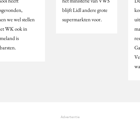
nooi heeft
het ministerie van VWS
De
tsgevonden,
blijft Lidl andere grote
ko
en we wel stellen
supermarkten voor.
uit
het WK ook in
ma
ameland is
re
barsten.
Ga
Ve
wa
Advertentie