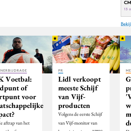
CM
13 
Beki
TNERBIJDRAGE
PR
ME
 Voetbal:
Lidl verkoopt
G
ndpunt of
meeste Schijf
p
artpunt voor
van Vijf-
'
atschappelijke
producten
w
pact?
m
Volgens de eerste Schijf
d
e aftrap van het
van Vijf-monitor van