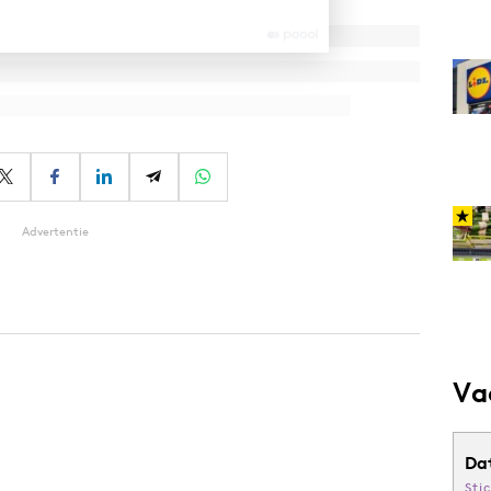
Advertentie
Va
Da
Sti