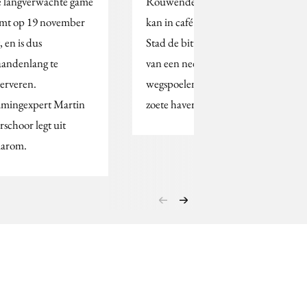
 langverwachte game
Rouwende achterban
mt op 19 november
kan in café in Mexico-
, en is dus
Stad de bittere smaak
andenlang te
van een nederlaag
serveren.
wegspoelen met gratis
mingexpert Martin
zoete haverdrankjes.
rschoor legt uit
arom.