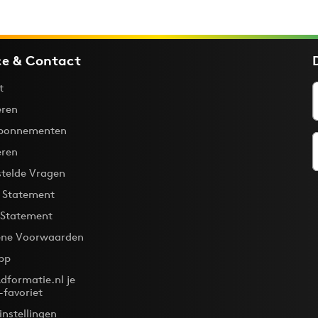
ce & Contact
t
ren
bonnementen
eren
stelde Vragen
y Statement
 Statement
ne Voorwaarden
pp
dformatie.nl je
-favoriet
instellingen