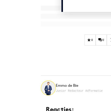
0
0
Emmo de Bie
Junior Redacteur Adformatie
Reacties: