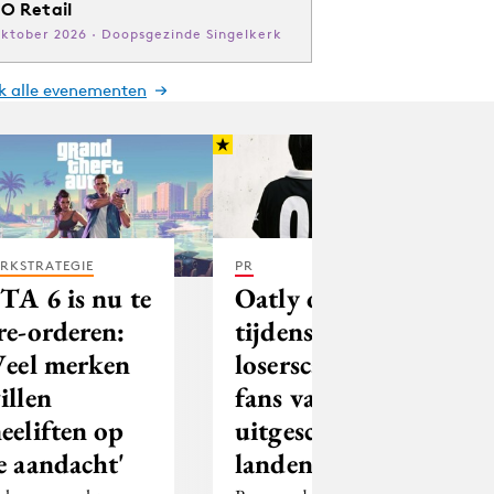
O Retail
oktober 2026 · Doopsgezinde Singelkerk
jk alle evenementen
RKSTRATEGIE
PR
TA 6 is nu te
Oatly opent
re-orderen:
tijdens WK
Veel merken
loserscafé voor
illen
fans van
eeliften op
uitgeschakelde
e aandacht'
landen