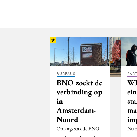
BUREAUS
PAR
BNO zoekt de
WK
verbinding op
ei
in
st
Amsterdam-
ma
Noord
im
Onlangs stak de BNO
Nu d