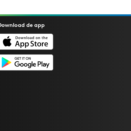
Download de
app