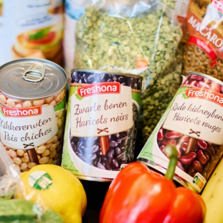
Programmatic
ering
Purpose Marketing
keting
Reputatie & crisis
nicatie