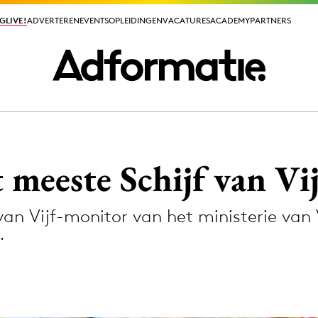
GLIVE!
GLIVE!
ADVERTEREN
ADVERTEREN
EVENTS
EVENTS
OPLEIDINGEN
OPLEIDINGEN
VACATURES
VACATURES
ACADEMY
ACADEMY
PARTNERS
PARTNERS
ieuws app
 meeste Schijf van Vi
van Vijf-monitor van het ministerie van 
.
Media
ormation
Merkstrategie
PR