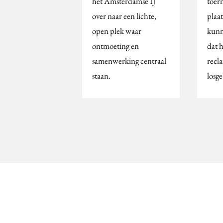
het Amsterdamse IJ
toer
over naar een lichte,
plaa
open plek waar
kunn
ontmoeting en
dat 
samenwerking centraal
recl
staan.
losge