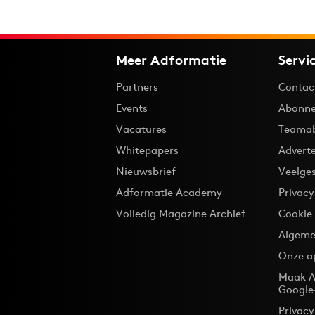
Meer Adformatie
Servi
Partners
Contac
Events
Abonne
Vacatures
Teama
Whitepapers
Advert
Nieuwsbrief
Veelge
Adformatie Academy
Privac
Volledig Magazine Archief
Cookie
Algeme
Onze a
Maak A
Google
Privacy