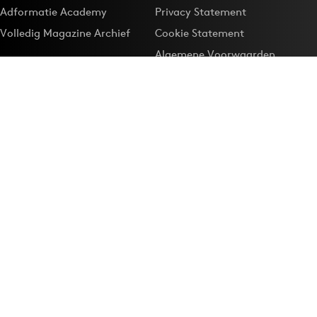
Adformatie Academy
Privacy Statement
Volledig Magazine Archief
Cookie Statement
Algemene Voorwaarden
Onze app
Maak Adformatie.nl je
Google-favoriet
Privacyinstellingen
Download de
Adformatie Nieuws App