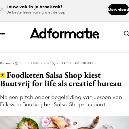
Jouw vak in je broekzak!
Download
De beste leeservaring met de app
Abonneer nu
Abonneer nu
Bureaus
9 SEPTEMBER 2025
REDACTIE ADFORMATIE
Log in
Foodketen Salsa Shop kiest
Buutvrij for life als creatief bureau
Download de app
Volg het laatste nieuws via de Adformatie
Na een pitch onder begeleiding van Jeroen van
Eck won Buutvrij het Salsa Shop-account.
Nieuws app