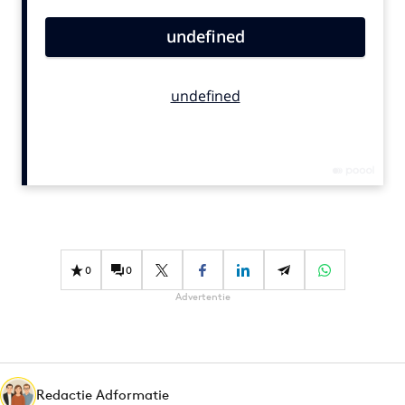
Bureaus
Campagnes
Carriere
Contentmarketing
Craft
Customer Experience
Data & Insights
Design
Digital transformation
Diversiteit
0
0
Effectiviteit
Advertentie
Gedragsverandering
Influencer marketing
Interne communicatie
Redactie Adformatie
Martech