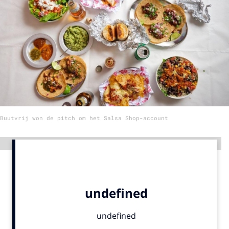
Menu
Home
9 sept: GenAI-training
12 nov: MarketingLive!
Adverteren
Buutvrij won de pitch om het Salsa Shop-account
Events
Opleidingen
Advertentie
Vacatures
Academy
Partners
Topics
Artificial Intelligence