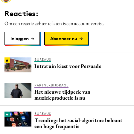
Media
Reacties:
Merkstrategie
Om een reactie achter te laten is een account vereist.
PR
Programmatic
Inloggen
Abonneer nu
Purpose Marketing
Reputatie & crisis
BUREAUS
Intratuin kiest voor Persuade
PARTNERBIJDRAGE
Het nieuwe tijdperk van
muziekproductie is nu
BUREAUS
Trending: het social-algoritme beloont
een hoge frequentie