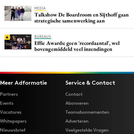
MEDIA
Talkshow De Boardroom en Sijthoff gaan
strategische samenwerking aan
BUREAUS
Effie Awards: geen 'recordaantal', wel
bovengemiddeld veel inzendingen
Meer Adformatie
Service & Contact
Partners
Contact
Events
Abonneren
Vacatures
Teamabonnementen
Whitepapers
Adverteren
Nieuwsbrief
Veelgestelde Vragen