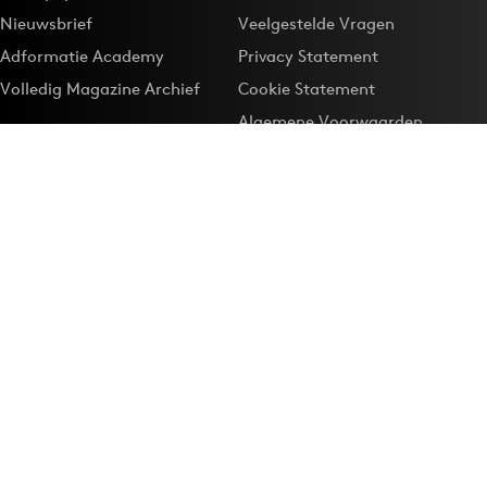
Nieuwsbrief
Veelgestelde Vragen
Adformatie Academy
Privacy Statement
Volledig Magazine Archief
Cookie Statement
Algemene Voorwaarden
Onze app
Maak Adformatie.nl je
Google-favoriet
Privacyinstellingen
Download de
Adformatie Nieuws App