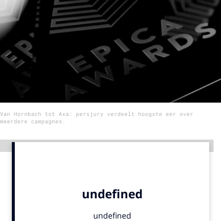
Menu
Home
9 sept: GenAI-training
12 nov: MarketingLive!
Adverteren
Van Hornbach tot Axa: persjury verdeelt hoogste eer over
Events
meerdere campagnes.
Opleidingen
Vacatures
Advertentie
Academy
Partners
Topics
Artificial Intelligence