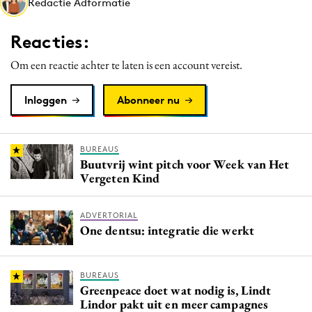
Redactie Adformatie
Media
Merkstrategie
Reacties:
PR
Om een reactie achter te laten is een account vereist.
Programmatic
Purpose Marketing
Inloggen
Abonneer nu
Reputatie & crisis
BUREAUS
Buutvrij wint pitch voor Week van Het
Vergeten Kind
ADVERTORIAL
One dentsu: integratie die werkt
BUREAUS
Greenpeace doet wat nodig is, Lindt
Lindor pakt uit en meer campagnes