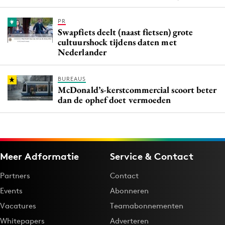
PR
Swapfiets deelt (naast fietsen) grote
cultuurshock tijdens daten met
Nederlander
BUREAUS
McDonald’s-kerstcommercial scoort beter
dan de ophef doet vermoeden
Meer Adformatie
Service & Contact
Partners
Contact
Events
Abonneren
Vacatures
Teamabonnementen
Whitepapers
Adverteren