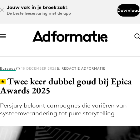
Jouw vak in je broekzak!
Download
De beste leeservaring met de app
Abonneer nu
Abonneer nu
Bureaus
18 DECEMBER 2025
REDACTIE ADFORMATIE
Log in
Twee keer dubbel goud bij Epica
Awards 2025
Download de app
Volg het laatste nieuws via de Adformatie
Persjury beloont campagnes die variëren van
systeemverandering tot pure storytelling.
Nieuws app