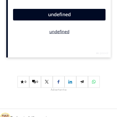
Bureaus
Campagnes
Carriere
Contentmarketing
Craft
Customer Experience
Data & Insights
Design
Digital transformation
Diversiteit
0
0
Effectiviteit
Advertentie
Gedragsverandering
Influencer marketing
Interne communicatie
Martech