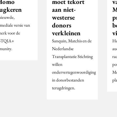
Homo
moet tekort
v
rugkeren
aan niet-
M
westerse
p
ieuwde,
donors
b
mediale versie van
verkleinen
v
merk voor de
BTQIA+
Sanquin, Matchis en de
He
unity.
Nederlandse
au
Transplantatie Stichting
ra
willen
po
ondervertegenwoordiging
Me
in donorbestanden
pl
terugdringen.