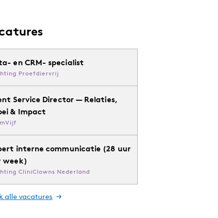
catures
ta- en CRM- specialist
chting Proefdiervrij
ent Service Director — Relaties,
oei & Impact
mVijf
pert interne communicatie (28 uur
r week)
chting CliniClowns Nederland
k alle vacatures