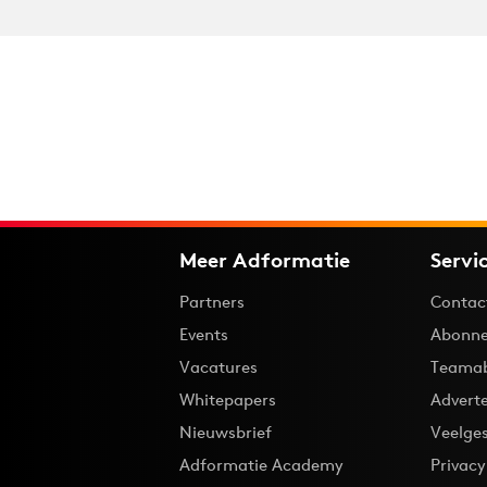
Meer Adformatie
Servi
Partners
Contac
Events
Abonne
Vacatures
Teama
Whitepapers
Advert
Nieuwsbrief
Veelge
Adformatie Academy
Privac