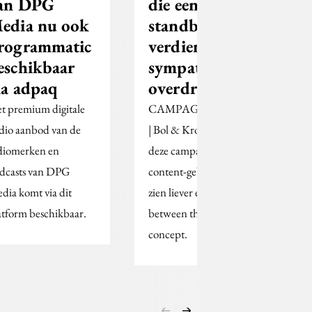
an DPG
die een
edia nu ook
standbeeld
rogrammatic
verdient:
eschikbaar
sympathiek of
ia adpaq
overdreven?
t premium digitale
CAMPAGNEPRAAT
dio aanbod van de
| Bol & Krouwel vinden
diomerken en
deze campagne een leuk
dcasts van DPG
content-gebbetje, maar
dia komt via dit
zien liever een 'right
atform beschikbaar.
between the eyes'-
concept.