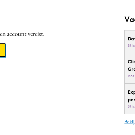
Va
een account vereist.
Da
Sti
Cli
Gr
Vor
Ex
pe
Sti
Bekij