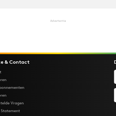
Advertentie
ce & Contact
t
ren
bonnementen
eren
stelde Vragen
y Statement