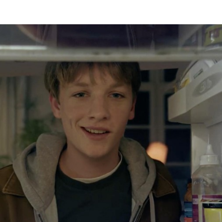
Programmatic
ering
Purpose Marketing
keting
Reputatie & crisis
nicatie