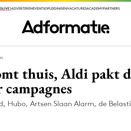
GLIVE!
GLIVE!
ADVERTEREN
ADVERTEREN
EVENTS
EVENTS
OPLEIDINGEN
OPLEIDINGEN
VACATURES
VACATURES
ACADEMY
ACADEMY
PARTNERS
PARTNERS
ON
ieuws app
t thuis, Aldi pakt 
r campagnes
, Hubo, Artsen Slaan Alarm, de Belasti
Media
.
ormation
Merkstrategie
PR