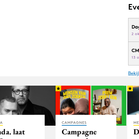
Ev
Da
2 o
CM
13 
Beki
IA
CAMPAGNES
ME
da. laat
Campagne
D