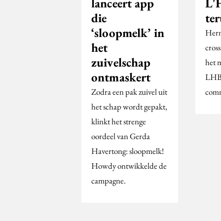
lanceert app
L'
die
te
‘sloopmelk’ in
Hern
het
cross
zuivelschap
het 
ontmaskert
LH
Zodra een pak zuivel uit
comm
het schap wordt gepakt,
klinkt het strenge
oordeel van Gerda
Havertong: sloopmelk!
Howdy ontwikkelde de
campagne.