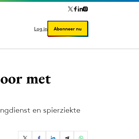
Log in
Log in
Abonneer nu
Abonneer nu
door met
ngdienst en spierziekte