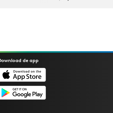
Download de
app