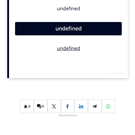
Bureaus
Campagnes
Carriere
Contentmarketing
Craft
Customer Experience
Data & Insights
Design
Digital transformation
Diversiteit
Effectiviteit
Gedragsverandering
0
0
Influencer marketing
Advertentie
Interne communicatie
Martech