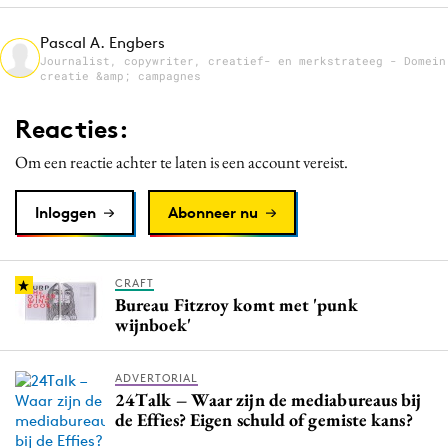
Media
Pascal A. Engbers
Merkstrategie
Journalist, copywriter, creatief- en merkstrateeg - Domein
creatie &amp; campagnes
PR
Programmatic
Reacties:
Purpose Marketing
Om een reactie achter te laten is een account vereist.
Reputatie & crisis
Inloggen
Abonneer nu
CRAFT
Bureau Fitzroy komt met 'punk
wijnboek'
ADVERTORIAL
24Talk – Waar zijn de mediabureaus bij
de Effies? Eigen schuld of gemiste kans?