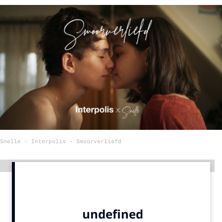
Menu
Home
9 sept: GenAI-training
12 nov: MarketingLive!
Adverteren
Events
Opleidingen
Snelle - Interpolis - Smoorverliefd
Vacatures
Academy
Advertentie
Partners
Topics
Artificial Intelligence