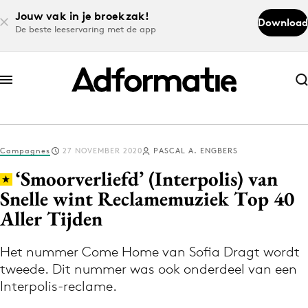
Jouw vak in je broekzak!
Download
De beste leeservaring met de app
Abonneer nu
Abonneer nu
Campagnes
27 NOVEMBER 2020
PASCAL A. ENGBERS
Log in
‘Smoorverliefd’ (Interpolis) van
Snelle wint Reclamemuziek Top 40
Aller Tijden
Download de app
Volg het laatste nieuws via de Adformatie
Het nummer Come Home van Sofia Dragt wordt
Nieuws app
tweede. Dit nummer was ook onderdeel van een
Interpolis-reclame.