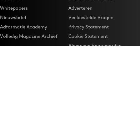
Whitepapers
Adverteren
Nieuwsbrief
Veelgestelde Vragen
Adformatie Academy
Privacy Statement
Volledig Magazine Archief
Cookie Statement
Algemene Voorwaarden
Onze app
Maak Adformatie.nl je
Google-favoriet
Privacyinstellingen
Download de
Adformatie Nieuws App