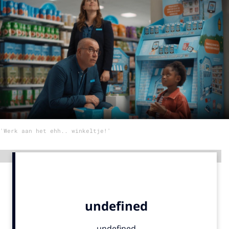
Menu
Home
9 sept: GenAI-training
12 nov: MarketingLive!
Adverteren
Events
'Werk aan het ehh.. winkeltje!'
Opleidingen
Vacatures
Advertentie
Academy
Partners
Topics
Artificial Intelligence