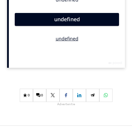
Bureaus
Campagnes
Carriere
Contentmarketing
Craft
Customer Experience
Data & Insights
Design
Digital transformation
Diversiteit
Effectiviteit
0
0
Gedragsverandering
Advertentie
Influencer marketing
Interne communicatie
Martech