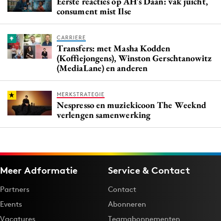
Eerste reacties op AH's Daan: vak juicht,
consument mist Ilse
CARRIERE
Transfers: met Masha Kodden
(Koffiejongens), Winston Gerschtanowitz
(MediaLane) en anderen
MERKSTRATEGIE
Nespresso en muziekicoon The Weeknd
verlengen samenwerking
Meer Adformatie
Service & Contact
Partners
Contact
Events
Abonneren
Vacatures
Teamabonnementen