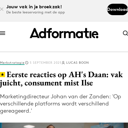
Jouw vak in je broekzak!
Download
De beste leeservaring met de app
Abonneer nu
Abonneer nu
Merkstrategie
5 SEPTEMBER 2025
LUCAS BOON
Log in
Eerste reacties op AH's Daan: vak
juicht, consument mist Ilse
Download de app
Volg het laatste nieuws via de Adformatie
Marketingdirecteur Johan van der Zanden: 'Op
verschillende platforms wordt verschillend
Nieuws app
gereageerd.'