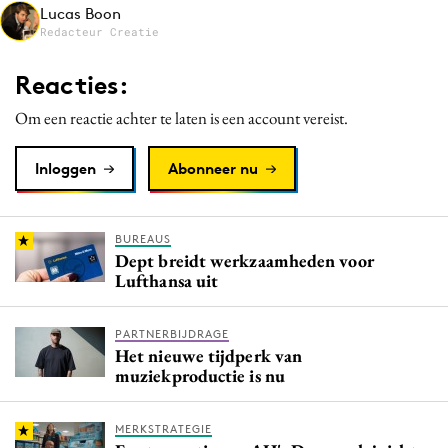
Lucas Boon
Media
Redacteur Creatie
Merkstrategie
Reacties:
PR
Programmatic
Om een reactie achter te laten is een account vereist.
Purpose Marketing
Inloggen
Abonneer nu
Reputatie & crisis
BUREAUS
Dept breidt werkzaamheden voor
Lufthansa uit
PARTNERBIJDRAGE
Het nieuwe tijdperk van
muziekproductie is nu
MERKSTRATEGIE