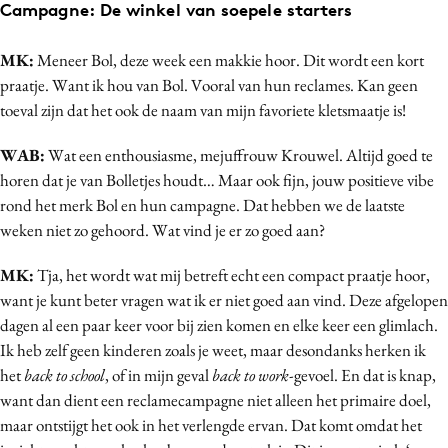
Campagne: De winkel van soepele starters
Bureaus
Campagnes
MK:
Meneer Bol, deze week een makkie hoor. Dit wordt een kort
Carriere
praatje. Want ik hou van Bol. Vooral van hun reclames. Kan geen
toeval zijn dat het ook de naam van mijn favoriete kletsmaatje is!
Contentmarketing
Craft
WAB:
Wat een enthousiasme, mejuffrouw Krouwel. Altijd goed te
Customer Experience
horen dat je van Bolletjes houdt… Maar ook fijn, jouw positieve vibe
Data & Insights
rond het merk Bol en hun campagne. Dat hebben we de laatste
weken niet zo gehoord. Wat vind je er zo goed aan?
Design
Digital transformation
MK:
Tja, het wordt wat mij betreft echt een compact praatje hoor,
Diversiteit
want je kunt beter vragen wat ik er niet goed aan vind. Deze afgelopen
Effectiviteit
dagen al een paar keer voor bij zien komen en elke keer een glimlach.
Ik heb zelf geen kinderen zoals je weet, maar desondanks herken ik
Gedragsverandering
het
back to school
, of in mijn geval
back to work
-gevoel. En dat is knap,
Influencer marketing
want dan dient een reclamecampagne niet alleen het primaire doel,
Interne communicatie
maar ontstijgt het ook in het verlengde ervan. Dat komt omdat het
Martech