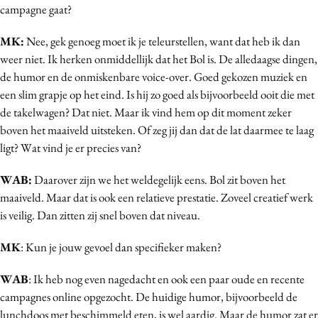
campagne gaat?
MK:
Nee, gek genoeg moet ik je teleurstellen, want dat heb ik dan
weer niet. Ik herken onmiddellijk dat het Bol is. De alledaagse dingen,
de humor en de onmiskenbare voice-over. Goed gekozen muziek en
een slim grapje op het eind. Is hij zo goed als bijvoorbeeld ooit die met
de takelwagen? Dat niet. Maar ik vind hem op dit moment zeker
boven het maaiveld uitsteken. Of zeg jij dan dat de lat daarmee te laag
ligt? Wat vind je er precies van?
WAB:
Daarover zijn we het weldegelijk eens. Bol zit boven het
maaiveld. Maar dat is ook een relatieve prestatie. Zoveel creatief werk
is veilig. Dan zitten zij snel boven dat niveau.
MK
: Kun je jouw gevoel dan specifieker maken?
WAB
: Ik heb nog even nagedacht en ook een paar oude en recente
campagnes online opgezocht. De huidige humor, bijvoorbeeld de
lunchdoos met beschimmeld eten, is wel aardig. Maar de humor zat er