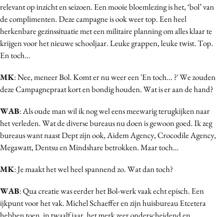
relevant op inzicht en seizoen. Een mooie bloemlezing is het, ‘bol’ van
de complimenten. Deze campagne is ook weer top. Een heel
herkenbare gezinssituatie met een militaire planning om alles klaar te
krijgen voor het nieuwe schooljaar. Leuke grappen, leuke twist. Top.
En toch…
MK
: Nee, meneer Bol. Komt er nu weer een 'En toch... ?' We zouden
deze Campagnepraat kort en bondig houden. Wat is er aan de hand?
WAB
: Als oude man wil ik nog wel eens meewarig terugkijken naar
het verleden. Wat de diverse bureaus nu doen is gewoon goed. Ik zeg
bureaus want naast Dept zijn ook, Aidem Agency, Crocodile Agency,
Megawatt, Dentsu en Mindshare betrokken. Maar toch…
MK
: Je maakt het wel heel spannend zo. Wat dan toch?
WAB
: Qua creatie was eerder het Bol-werk vaak echt episch. Een
ijkpunt voor het vak. Michel Schaeffer en zijn huisbureau Etcetera
hebben toen, in twaalf jaar, het merk zeer onderscheidend en