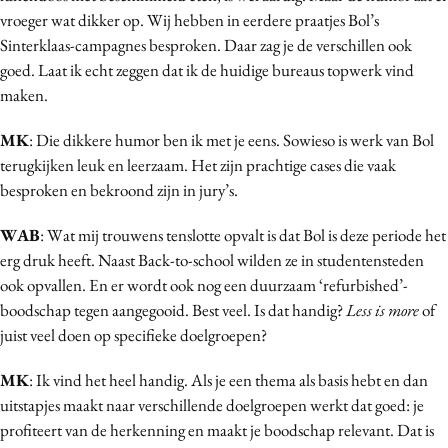
vroeger wat dikker op. Wij hebben in eerdere praatjes Bol’s
Sinterklaas-campagnes besproken. Daar zag je de verschillen ook
goed. Laat ik echt zeggen dat ik de huidige bureaus topwerk vind
maken.
MK
: Die dikkere humor ben ik met je eens. Sowieso is werk van Bol
terugkijken leuk en leerzaam. Het zijn prachtige cases die vaak
besproken en bekroond zijn in jury’s.
WAB
: Wat mij trouwens tenslotte opvalt is dat Bol is deze periode het
erg druk heeft. Naast Back-to-school wilden ze in studentensteden
ook opvallen. En er wordt ook nog een duurzaam ‘refurbished’-
boodschap tegen aangegooid. Best veel. Is dat handig?
Less is more
of
juist veel doen op specifieke doelgroepen?
MK
: Ik vind het heel handig. Als je een thema als basis hebt en dan
uitstapjes maakt naar verschillende doelgroepen werkt dat goed: je
profiteert van de herkenning en maakt je boodschap relevant. Dat is