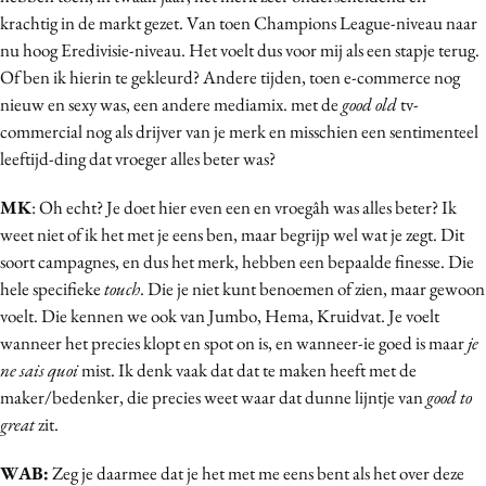
krachtig in de markt gezet. Van toen Champions League-niveau naar
nu hoog Eredivisie-niveau. Het voelt dus voor mij als een stapje terug.
Of ben ik hierin te gekleurd? Andere tijden, toen e-commerce nog
nieuw en sexy was, een andere mediamix. met de
good old
tv-
commercial nog als drijver van je merk en misschien een sentimenteel
leeftijd-ding dat vroeger alles beter was?
MK
: Oh echt? Je doet hier even een en vroegâh was alles beter? Ik
weet niet of ik het met je eens ben, maar begrijp wel wat je zegt. Dit
soort campagnes, en dus het merk, hebben een bepaalde finesse. Die
hele specifieke
touch
. Die je niet kunt benoemen of zien, maar gewoon
voelt. Die kennen we ook van Jumbo, Hema, Kruidvat. Je voelt
wanneer het precies klopt en spot on is, en wanneer-ie goed is maar
je
ne sais quoi
mist. Ik denk vaak dat dat te maken heeft met de
maker/bedenker, die precies weet waar dat dunne lijntje van
good to
great
zit.
WAB:
Zeg je daarmee dat je het met me eens bent als het over deze