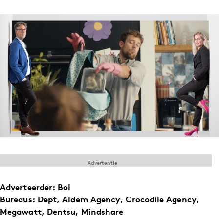
Menu
Home
9 sept: GenAI-training
12 nov: MarketingLive!
Adverteren
Events
Opleidingen
Vacatures
Academy
Advertentie
Partners
Adverteerder: Bol
Topics
Bureaus: Dept, Aidem Agency, Crocodile Agency,
Megawatt, Dentsu, Mindshare
Artificial Intelligence