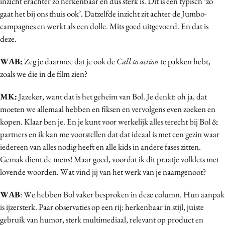
inzicht erachter zo herkenbaar en dus sterk is. Dit is een typisch ‘zo
Media
gaat het bij ons thuis ook’. Datzelfde inzicht zit achter de Jumbo-
campagnes en werkt als een dolle. Mits goed uitgevoerd. En dat is
Merkstrategie
deze.
PR
Programmatic
WAB:
Zeg je daarmee dat je ook de
Call to action
te pakken hebt,
Purpose Marketing
zoals we die in de film zien?
Reputatie & crisis
MK:
Jazeker, want dat is het geheim van Bol. Je denkt: oh ja, dat
moeten we allemaal hebben en fiksen en vervolgens even zoeken en
kopen. Klaar ben je. En je kunt voor werkelijk alles terecht bij Bol &
partners en ik kan me voorstellen dat dat ideaal is met een gezin waar
iedereen van alles nodig heeft en alle kids in andere fases zitten.
Gemak dient de mens! Maar goed, voordat ik dit praatje volklets met
lovende woorden. Wat vind jij van het werk van je naamgenoot?
WAB
: We hebben Bol vaker besproken in deze column. Hun aanpak
is ijzersterk. Paar observaties op een rij: herkenbaar in stijl, juiste
gebruik van humor, sterk multimediaal, relevant op product en