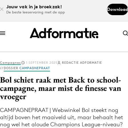
Jouw vak in je broekzak!
Download
De beste leeservaring met de app
Abonneer nu
Abonneer nu
Campagnes
1 SEPTEMBER 2025
REDACTIE ADFORMATIE
Log in
DOSSIER
CAMPAGNEPRAAT
Bol schiet raak met Back to school-
campagne, maar mist de finesse van
Download de app
vroeger
Volg het laatste nieuws via de Adformatie
Nieuws app
CAMPAGNEPRAAT | Webwinkel Bol steekt nog
altijd boven het maaiveld uit, maar behaalt het
nog wel het aloude Champions League-niveau?