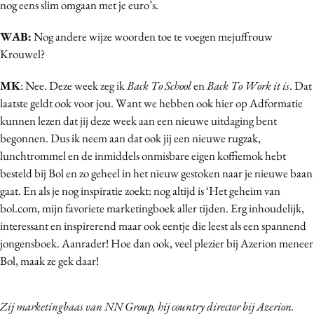
nog eens slim omgaan met je euro’s.
WAB:
Nog andere wijze woorden toe te voegen mejuffrouw
Krouwel?
MK
: Nee. Deze week zeg ik
Back To School
en
Back To Work it is
. Dat
laatste geldt ook voor jou. Want we hebben ook hier op Adformatie
kunnen lezen dat jij deze week aan een nieuwe uitdaging bent
begonnen. Dus ik neem aan dat ook jij een nieuwe rugzak,
lunchtrommel en de inmiddels onmisbare eigen koffiemok hebt
besteld bij Bol en zo geheel in het nieuw gestoken naar je nieuwe baan
gaat. En als je nog inspiratie zoekt: nog altijd is ‘Het geheim van
bol.com, mijn favoriete marketingboek aller tijden. Erg inhoudelijk,
interessant en inspirerend maar ook eentje die leest als een spannend
jongensboek. Aanrader! Hoe dan ook, veel plezier bij Azerion meneer
Bol, maak ze gek daar!
Zij marketingbaas van NN Group, hij country director bij Azerion.