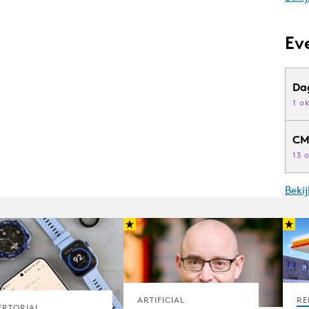
Ev
Da
1 o
CM
13 
Beki
ARTIFICIAL
RE
ERTORIAL