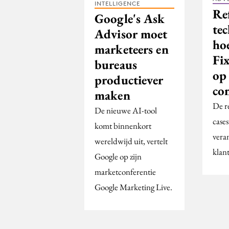
INTELLIGENCE
Re
Google's Ask
te
Advisor moet
hoe
marketeers en
Fix
bureaus
op
productiever
co
maken
De r
De nieuwe AI-tool
cases
komt binnenkort
vera
wereldwijd uit, vertelt
klan
Google op zijn
marketconferentie
Google Marketing Live.