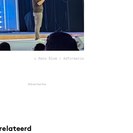
© Rens Blom / Adformatie
Advertentie
relateerd