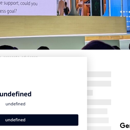
n concrete adviezen.
Ge