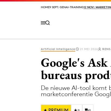
HOME
HOME
9 SEPT: GENAI-TRAINING
9 SEPT: GENAI-TRAINING
12 NOV: MARKETIN
12 NOV: MARKETIN
Artificial Intelligence
21 MEI 2026
RENS
Volg het laatste nieuws via de Adformatie N
Google's Ask
bureaus prod
Topics
De nieuwe AI-tool komt b
Artificial Intelligence
Design
marketconferentie Googl
Bureaus
Digital transf
Campagnes
Diversiteit
PREMIUM
0
0