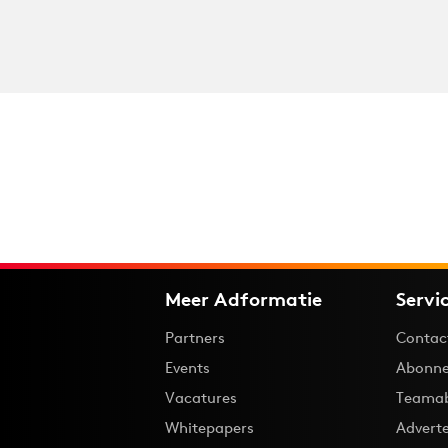
Meer Adformatie
Servi
Partners
Contac
Events
Abonne
Vacatures
Teama
Whitepapers
Advert