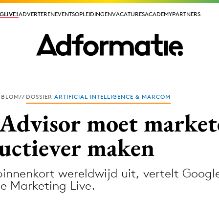
GLIVE!
GLIVE!
ADVERTEREN
ADVERTEREN
EVENTS
EVENTS
OPLEIDINGEN
OPLEIDINGEN
VACATURES
VACATURES
ACADEMY
ACADEMY
PARTNERS
PARTNERS
 BLOM
DOSSIER
ARTIFICIAL INTELLIGENCE & MARCOM
ieuws app
 Advisor moet market
uctiever maken
innenkort wereldwijd uit, vertelt Google
Media
e Marketing Live.
ormation
Merkstrategie
PR