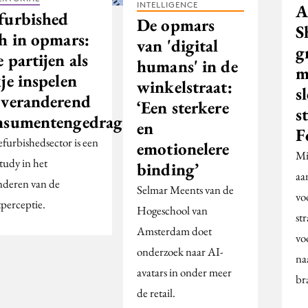
INTELLIGENCE
A
furbished
De opmars
S
ch in opmars:
van 'digital
g
 partijen als
humans' in de
m
je inspelen
winkelstraat:
s
 veranderend
‘Een sterkere
s
nsumentengedrag
en
F
efurbishedsector is een
emotionelere
Mi
tudy in het
binding’
aa
nderen van de
Selmar Meents van de
vo
tperceptie.
Hogeschool van
st
Amsterdam doet
vo
onderzoek naar AI-
naa
avatars in onder meer
br
de retail.