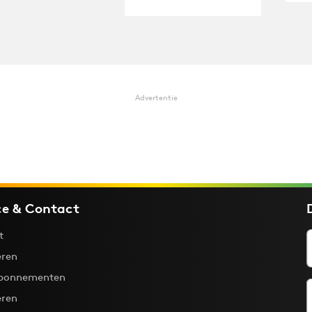
Advertentie
ce & Contact
t
ren
bonnementen
eren