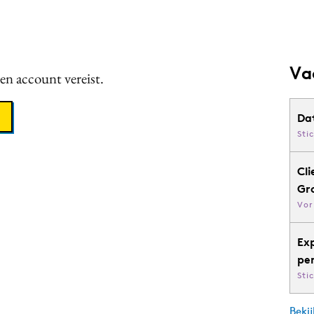
Va
een account vereist.
Da
Sti
Cli
Gr
Vor
Ex
pe
Sti
Bekij