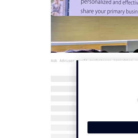
Ask Advisor geeft marketeers inzichten e