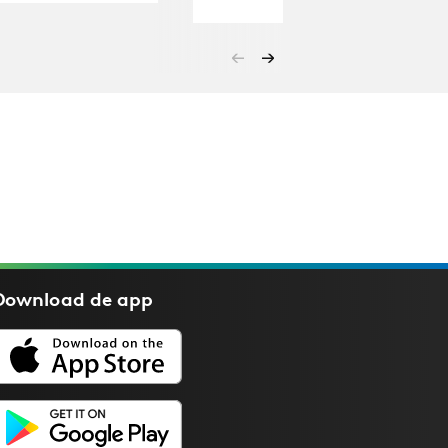
Download de
app