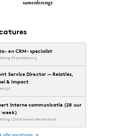
samenbrengt
catures
ta- en CRM- specialist
chting Proefdiervrij
ent Service Director — Relaties,
oei & Impact
mVijf
pert interne communicatie (28 uur
r week)
chting CliniClowns Nederland
k alle vacatures