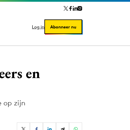
Log in
Log in
Abonneer nu
Abonneer nu
eers en
 op zijn