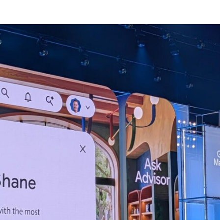
Programmatic
ering
Purpose Marketing
keting
Reputatie & crisis
nicatie