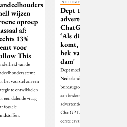
INTELLIGENCE
andeelhouders
Dept testte
hell wijzen
advertenties in
roene oproep
ChatGPT:
assaal af:
‘Als dit hier
lechts 13%
komt, is het
temt voor
hek van de
ollow This
dam'
nderheid van de
Dept mocht als eerste
ndeelhouders stemt
Nederlandse
or het voorstel om een
bureaugroep meedoen
rategie te ontwikkelen
aan besloten
or een dalende vraag
advertentietest
r fossiele
ChatGPT. Dit zijn de
andstoffen.
eerste ervaringen.