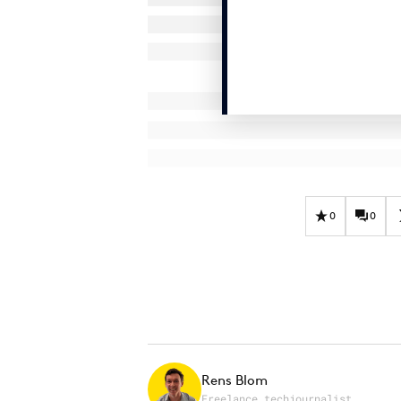
0
0
Rens Blom
Freelance techjournalist