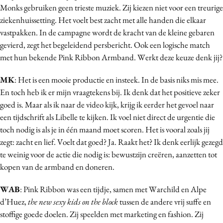
Monks gebruiken geen trieste muziek. Zij kiezen niet voor een treurige
ziekenhuissetting. Het voelt best zacht met alle handen die elkaar
vastpakken. In de campagne wordt de kracht van de kleine gebaren
gevierd, zegt het begeleidend persbericht. Ook een logische match
met hun bekende Pink Ribbon Armband. Werkt deze keuze denk jij?
MK
: Het is een mooie productie en insteek. In de basis niks mis mee.
En toch heb ik er mijn vraagtekens bij. Ik denk dat het positieve zeker
goed is. Maar als ik naar de video kijk, krijg ik eerder het gevoel naar
een tijdschrift als Libelle te kijken. Ik voel niet direct de urgentie die
toch nodig is als je in één maand moet scoren. Het is vooral zoals jij
zegt: zacht en lief. Voelt dat goed? Ja. Raakt het? Ik denk eerlijk gezegd
te weinig voor de actie die nodig is: bewustzijn creëren, aanzetten tot
kopen van de armband en doneren.
WAB
: Pink Ribbon was een tijdje, samen met Warchild en Alpe
d’Huez,
the new sexy kids on the block
tussen de andere vrij suffe en
stoffige goede doelen. Zij speelden met marketing en fashion. Zij