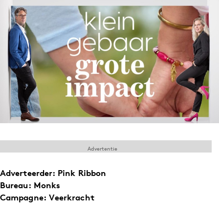
Menu
Home
9 sept: GenAI-training
12 nov: MarketingLive!
Adverteren
Events
Opleidingen
Vacatures
Advertentie
Academy
Adverteerder
: Pink Ribbon
Partners
Bureau
: Monks
Topics
Campagne
: Veerkracht
Artificial Intelligence