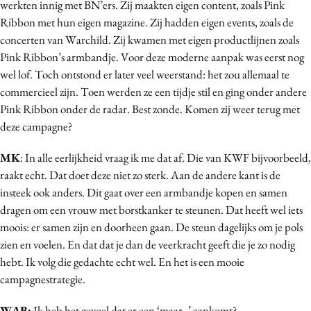
werkten innig met BN’ers. Zij maakten eigen content, zoals Pink
Ribbon met hun eigen magazine. Zij hadden eigen events, zoals de
concerten van Warchild. Zij kwamen met eigen productlijnen zoals
Pink Ribbon’s armbandje. Voor deze moderne aanpak was eerst nog
wel lof. Toch ontstond er later veel weerstand: het zou allemaal te
commercieel zijn. Toen werden ze een tijdje stil en ging onder andere
Pink Ribbon onder de radar. Best zonde. Komen zij weer terug met
deze campagne?
MK
: In alle eerlijkheid vraag ik me dat af. Die van KWF bijvoorbeeld,
raakt echt. Dat doet deze niet zo sterk. Aan de andere kant is de
insteek ook anders. Dit gaat over een armbandje kopen en samen
dragen om een vrouw met borstkanker te steunen. Dat heeft wel iets
moois: er samen zijn en doorheen gaan. De steun dagelijks om je pols
zien en voelen. En dat dat je dan de veerkracht geeft die je zo nodig
hebt. Ik volg die gedachte echt wel. En het is een mooie
campagnestrategie.
WAB:
Ik heb het gevoel dat er een ‘maar..’ aankomt?