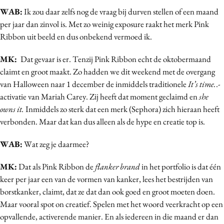
WAB:
Ik zou daar zelfs nog de vraag bij durven stellen of een maand
per jaar dan zinvol is. Met zo weinig exposure raakt het merk Pink
Ribbon uit beeld en dus onbekend vermoed ik.
MK:
Dat gevaar is er. Tenzij Pink Ribbon echt de oktobermaand
claimt en groot maakt. Zo hadden we dit weekend met de overgang
van Halloween naar 1 december de inmiddels traditionele
It’s time.
.-
activatie van Mariah Carey. Zij heeft dat moment geclaimd en
she
owns it.
Inmiddels zo sterk dat een merk (Sephora) zich hieraan heeft
verbonden. Maar dat kan dus alleen als de hype en creatie top is.
WAB:
Wat zeg je daarmee?
MK:
Dat als Pink Ribbon de
flanker brand
in het portfolio is dat één
keer per jaar een van de vormen van kanker, lees het bestrijden van
borstkanker, claimt, dat ze dat dan ook goed en groot moeten doen.
Maar vooral spot on creatief. Spelen met het woord veerkracht op een
opvallende, activerende manier. En als iedereen in die maand er dan