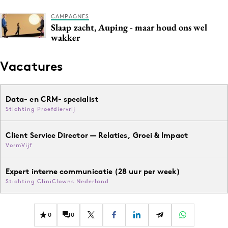
CAMPAGNES
Slaap zacht, Auping - maar houd ons wel
wakker
Vacatures
Data- en CRM- specialist
Stichting Proefdiervrij
Client Service Director — Relaties, Groei & Impact
VormVijf
Expert interne communicatie (28 uur per week)
Stichting CliniClowns Nederland
0
0