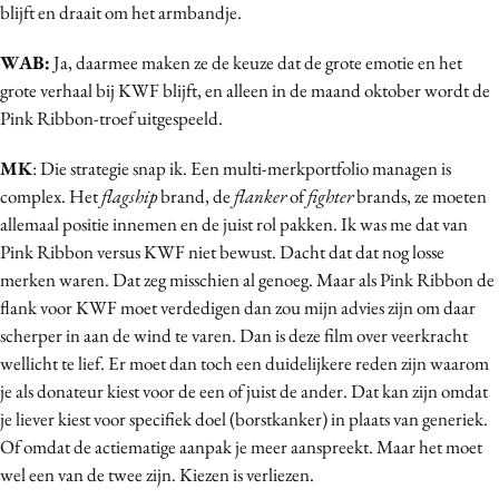
blijft en draait om het armbandje.
WAB:
Ja, daarmee maken ze de keuze dat de grote emotie en het
grote verhaal bij KWF blijft, en alleen in de maand oktober wordt de
Pink Ribbon-troef uitgespeeld.
MK
: Die strategie snap ik. Een multi-merkportfolio managen is
complex. Het
flagship
brand, de
flanker
of
fighter
brands, ze moeten
allemaal positie innemen en de juist rol pakken. Ik was me dat van
Pink Ribbon versus KWF niet bewust. Dacht dat dat nog losse
merken waren. Dat zeg misschien al genoeg. Maar als Pink Ribbon de
flank voor KWF moet verdedigen dan zou mijn advies zijn om daar
scherper in aan de wind te varen. Dan is deze film over veerkracht
wellicht te lief. Er moet dan toch een duidelijkere reden zijn waarom
je als donateur kiest voor de een of juist de ander. Dat kan zijn omdat
je liever kiest voor specifiek doel (borstkanker) in plaats van generiek.
Of omdat de actiematige aanpak je meer aanspreekt. Maar het moet
wel een van de twee zijn. Kiezen is verliezen.