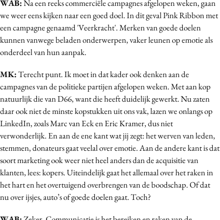
WAB:
Na een reeks commerciële campagnes afgelopen weken, gaan
Bureaus
we weer eens kijken naar een goed doel. In dit geval Pink Ribbon met
Campagnes
een campagne genaamd 'Veerkracht'. Merken van goede doelen
Carriere
kunnen vanwege beladen onderwerpen, vaker leunen op emotie als
onderdeel van hun aanpak.
Contentmarketing
Craft
MK:
Terecht punt. Ik moet in dat kader ook denken aan de
Customer Experience
campagnes van de politieke partijen afgelopen weken. Met aan kop
Data & Insights
natuurlijk die van D66, want die heeft duidelijk gewerkt. Nu zaten
daar ook niet de minste kopstukken uit ons vak, lazen we onlangs op
Design
LinkedIn, zoals Marc van Eck en Eric Kramer, dus niet
Digital transformation
verwonderlijk. En aan de ene kant wat jij zegt: het werven van leden,
Diversiteit
stemmen, donateurs gaat veelal over emotie. Aan de andere kant is dat
Effectiviteit
soort marketing ook weer niet heel anders dan de acquisitie van
Gedragsverandering
klanten, lees: kopers. Uiteindelijk gaat het allemaal over het raken in
het hart en het overtuigend overbrengen van de boodschap. Of dat
Influencer marketing
nu over ijsjes, auto’s of goede doelen gaat. Toch?
Interne communicatie
Martech
WAB:
Zeker. Communicatie is het bereiken en raken van de