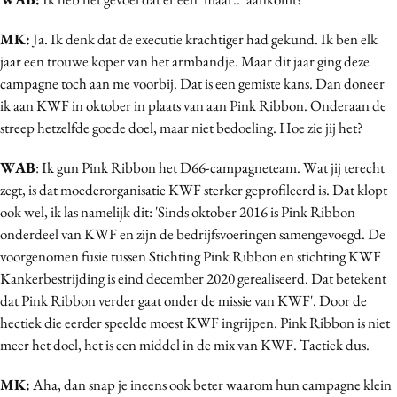
MK:
Ja. Ik denk dat de executie krachtiger had gekund. Ik ben elk
jaar een trouwe koper van het armbandje. Maar dit jaar ging deze
campagne toch aan me voorbij. Dat is een gemiste kans. Dan doneer
ik aan KWF in oktober in plaats van aan Pink Ribbon. Onderaan de
streep hetzelfde goede doel, maar niet bedoeling. Hoe zie jij het?
WAB
: Ik gun Pink Ribbon het D66-campagneteam. Wat jij terecht
zegt, is dat moederorganisatie KWF sterker geprofileerd is. Dat klopt
ook wel, ik las namelijk dit: 'Sinds oktober 2016 is Pink Ribbon
onderdeel van KWF en zijn de bedrijfsvoeringen samengevoegd. De
voorgenomen fusie tussen Stichting Pink Ribbon en stichting KWF
Kankerbestrijding is eind december 2020 gerealiseerd. Dat betekent
dat Pink Ribbon verder gaat onder de missie van KWF'. Door de
hectiek die eerder speelde moest KWF ingrijpen. Pink Ribbon is niet
meer het doel, het is een middel in de mix van KWF. Tactiek dus.
MK:
Aha, dan snap je ineens ook beter waarom hun campagne klein