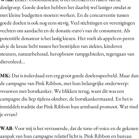
Media
doelgroep. Goede doelen hebben het daarbij wel lastiger omdat ze
met kleine budgetten moeten werken. En de concurrentie tussen
Merkstrategie
goede doelen is ook nog eens stevig. Veel stichtingen en verenigingen
PR
vechten om aandacht en de donatie-euro's van de consument. Als
Programmatic
potentiële donateur is het lastig kiezen. Het voelt als appels en peren
Purpose Marketing
als je de keuze hebt tussen het bestrijden van ziektes, kinderen
Reputatie & crisis
steunen, natuurbehoud, heropbouw rampgebieden, tegengaan van
dierenleed...
MK:
Dat is inderdaad een erg groot goede doelenspeelveld. Maar dan
de campagne van Pink Ribbon, met hun belangrijke onderwerp:
vrouwen met borstkanker. We blikken terug, want dit was een
campagne die liep tijdens oktober, de borstkankermaand. En het is
inmiddels traditie dat Pink Ribbon hun armband promoot. Wat vind
je ervan?
WAB
: Voor mij is het verrassende, dat de tone-of-voice en de gekozen
aanpak van hun campagne relatief licht is. Pink Ribbon en bureau