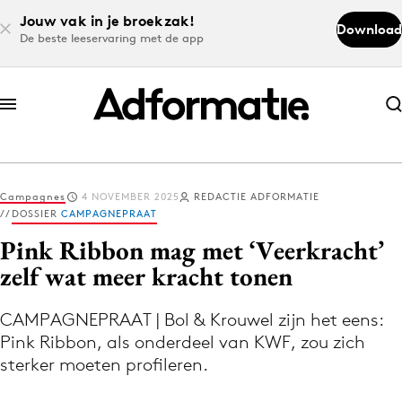
Jouw vak in je broekzak!
Download
De beste leeservaring met de app
Abonneer nu
Abonneer nu
Campagnes
4 NOVEMBER 2025
REDACTIE ADFORMATIE
Log in
DOSSIER
CAMPAGNEPRAAT
Pink Ribbon mag met ‘Veerkracht’
zelf wat meer kracht tonen
Download de app
Volg het laatste nieuws via de Adformatie
CAMPAGNEPRAAT | Bol & Krouwel zijn het eens:
Nieuws app
Pink Ribbon, als onderdeel van KWF, zou zich
sterker moeten profileren.