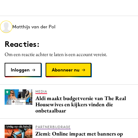
Media
Merkstrategie
PR
Matthijs van der Pol
Programmatic
Reacties:
Purpose Marketing
Reputatie & crisis
Om een reactie achter te laten is een account vereist.
Inloggen
Abonneer nu
MEDIA
Aldi maakt budgetversie van The Real
Housewives en kijkers vinden die
onbetaalbaar
PARTNERBIJDRAGE
Ziemi: Online impact met banners op