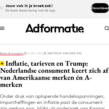
Jouw vak in je broekzak!
Download
De beste leeservaring met de app
Abonneer nu
Abonneer nu
Data & Insights
8 MEI 2025
MATTHIJS VAN DER POL
Log in
Inflatie, tarieven en Trump:
Nederlandse consument keert zich af
van Amerikaanse merken én A-
Download de app
Volg het laatste nieuws via de Adformatie
merken
Nieuws app
Onder druk van oplopende handelsspanningen,
importheffingen en inflatie past de consument
zijn gedrag aan, blijkt uit onderzoek van Kantar.