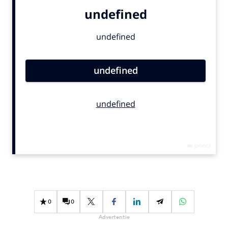
Bureaus
Campagnes
Carriere
Contentmarketing
Craft
Customer Experience
Data & Insights
Design
Digital transformation
Diversiteit
Effectiviteit
Gedragsverandering
Influencer marketing
0
0
Interne communicatie
Advertentie
Martech