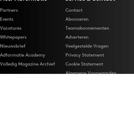
Partners
Contact
Events
Abonneren
Vacatures
Teamabonnementen
Whitepapers
Adverteren
Nieuwsbrief
Veelgestelde Vragen
Adformatie Academy
Privacy Statement
Volledig Magazine Archief
Cookie Statement
Algemene Voorwaarden
Onze app
Maak Adformatie.nl je
Google-favoriet
Privacyinstellingen
Download de
Adformatie Nieuws App