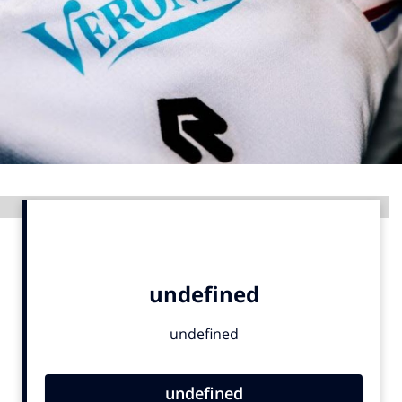
Menu
Home
9 sept: GenAI-training
12 nov: MarketingLive!
Adverteren
Advertentie
Events
Opleidingen
Vacatures
Academy
Partners
Topics
Artificial Intelligence