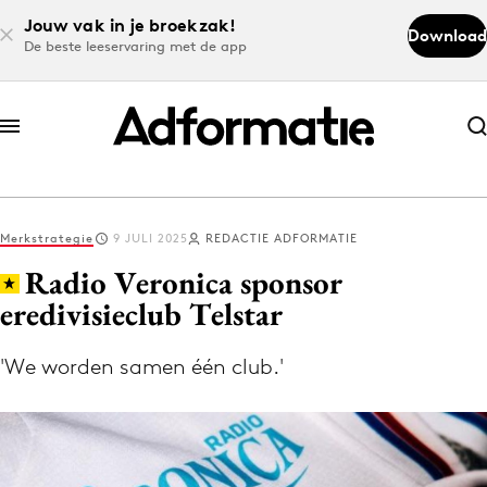
Jouw vak in je broekzak!
Download
De beste leeservaring met de app
Abonneer nu
Abonneer nu
Merkstrategie
9 JULI 2025
REDACTIE ADFORMATIE
Log in
Radio Veronica sponsor
eredivisieclub Telstar
Download de app
Volg het laatste nieuws via de Adformatie
'We worden samen één club.'
Nieuws app