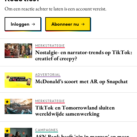
Media
Om een reactie achter te laten is een account vereist.
Merkstrategie
Inloggen
Abonneer nu
PR
Programmatic
Purpose Marketing
MERKSTRATEGIE
Nostalgie- en narrator-trends op TikTok:
Reputatie & crisis
creatief of creepy?
ADVERTORIAL
McDonald’s scoort met AR op Snapchat
MERKSTRATEGIE
TikTok en Tomorrowland sluiten
wereldwijde samenwerking
CAMPAGNES
ASN Bank heeft 'zin in morgen' en meer