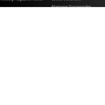
Algemene Voorwaarden
Onze app
Maak Adformatie.nl je
Google-favoriet
Privacyinstellingen
Download de
Adformatie Nieuws App