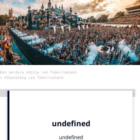
Menu
Home
9 sept: GenAI-training
12 nov: MarketingLive!
Adverteren
Een eerdere editie van Tomorrowland
Events
© Afbeelding via Tomorrowland
Opleidingen
Vacatures
Advertentie
Academy
Partners
Topics
Artificial Intelligence