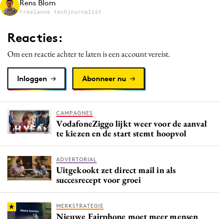
Rens Blom
Media
Freelance techjournalist
Merkstrategie
Reacties:
PR
Om een reactie achter te laten is een account vereist.
Programmatic
Purpose Marketing
Inloggen
Abonneer nu
Reputatie & crisis
CAMPAGNES
VodafoneZiggo lijkt weer voor de aanval
te kiezen en de start stemt hoopvol
ADVERTORIAL
Uitgekookt zet direct mail in als
succesrecept voor groei
MERKSTRATEGIE
Nieuwe Fairphone moet meer mensen