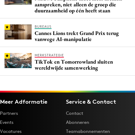
aanspreken, niet alleen de groep die
duurzaamheid op één heeft staan
BUREAUS
Cannes Lions trekt Grand Prix terug
vanwege AI-manipulatie
MERKSTRATEGIE
TikTok en Tomorrowland sluiten
wereldwijde samenwerking
Meer Adformatie
Service & Contact
Partners
Contact
Events
Abonneren
Vacatures
Teamabonnementen