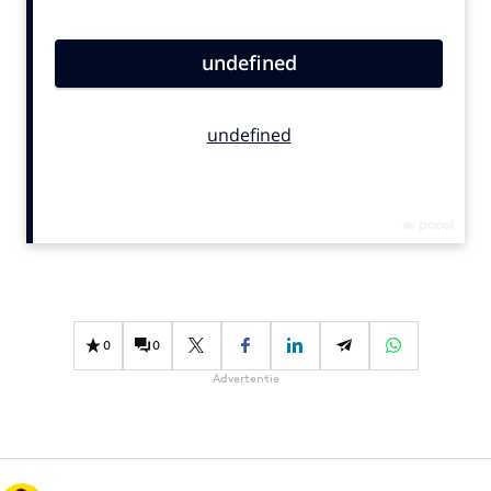
Bureaus
Campagnes
Carriere
Contentmarketing
Craft
Customer Experience
Data & Insights
Design
Digital transformation
Diversiteit
0
0
Effectiviteit
Advertentie
Gedragsverandering
Influencer marketing
Interne communicatie
Martech