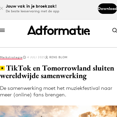
Jouw vak in je broekzak!
Download
De beste leeservaring met de app
Abonneer nu
Abonneer nu
Merkstrategie
4 JULI 2025
RENS BLOM
Log in
TikTok en Tomorrowland sluiten
wereldwijde samenwerking
Download de app
Volg het laatste nieuws via de Adformatie
De samenwerking moet het muziekfestival naar
meer (online) fans brengen.
Nieuws app