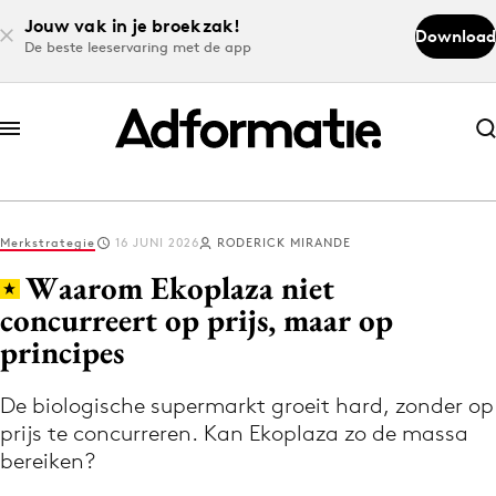
Jouw vak in je broekzak!
Download
De beste leeservaring met de app
Abonneer nu
Abonneer nu
Merkstrategie
16 JUNI 2026
RODERICK MIRANDE
Log in
Waarom Ekoplaza niet
concurreert op prijs, maar op
principes
Download de app
Volg het laatste nieuws via de Adformatie
De biologische supermarkt groeit hard, zonder op
Nieuws app
prijs te concurreren. Kan Ekoplaza zo de massa
bereiken?