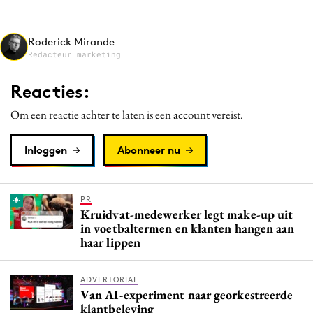
Media
Merkstrategie
Roderick Mirande
Redacteur marketing
PR
Programmatic
Reacties:
Purpose Marketing
Om een reactie achter te laten is een account vereist.
Reputatie & crisis
Inloggen
Abonneer nu
PR
Kruidvat-medewerker legt make-up uit
in voetbaltermen en klanten hangen aan
haar lippen
ADVERTORIAL
Van AI-experiment naar georkestreerde
klantbeleving