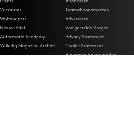
Events
Abonneren
Vacatures
Teamabonnementen
Whitepapers
Adverteren
Nieuwsbrief
Veelgestelde Vragen
Adformatie Academy
Privacy Statement
Volledig Magazine Archief
Cookie Statement
Algemene Voorwaarden
Onze app
Maak Adformatie.nl je
Google-favoriet
Privacyinstellingen
Download de
Adformatie Nieuws App