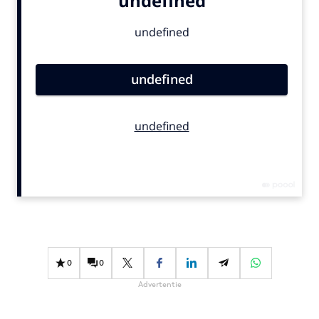
Bureaus
Campagnes
Carriere
Contentmarketing
Craft
Customer Experience
Data & Insights
Design
Digital transformation
Diversiteit
Effectiviteit
Gedragsverandering
0
0
Influencer marketing
Advertentie
Interne communicatie
Martech