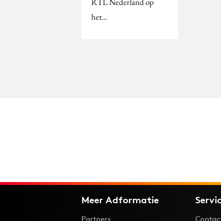
RTL Nederland op
het…
Meer Adformatie
Servi
Partners
Contac