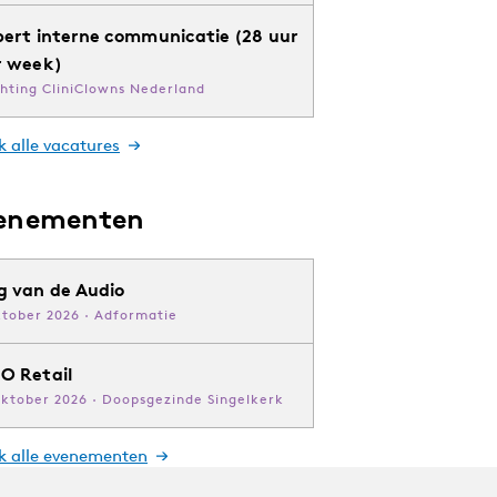
pert interne communicatie (28 uur
r week)
chting CliniClowns Nederland
k alle vacatures
enementen
g van de Audio
ktober 2026 · Adformatie
O Retail
oktober 2026 · Doopsgezinde Singelkerk
jk alle evenementen