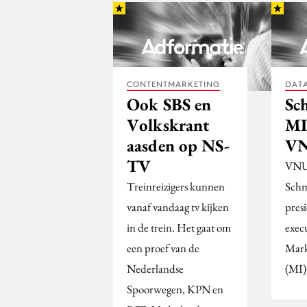
CONTENTMARKETING
DATA
Ook SBS en
Sc
Volkskrant
MI
aasden op NS-
V
TV
VNU 
Treinreizigers kunnen
Schm
vanaf vandaag tv kijken
presi
in de trein. Het gaat om
execu
een proef van de
Mark
Nederlandse
(MI)
Spoorwegen, KPN en