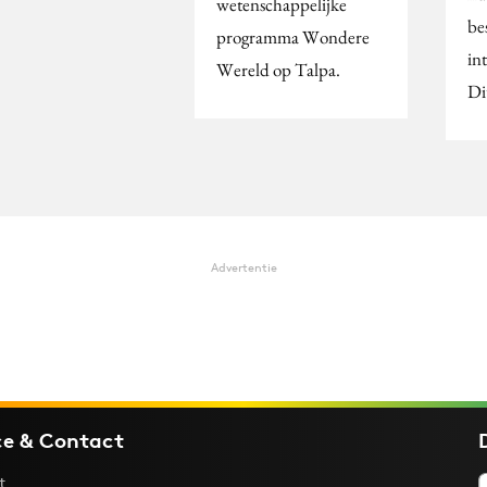
wetenschappelijke
be
programma Wondere
in
Wereld op Talpa.
Di
Advertentie
ce & Contact
t