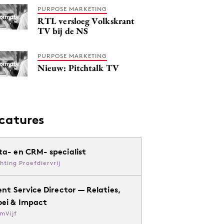
PURPOSE MARKETING
RTL versloeg Volkskrant
TV bij de NS
PURPOSE MARKETING
Nieuw: Pitchtalk TV
catures
ta- en CRM- specialist
chting Proefdiervrij
ent Service Director — Relaties,
oei & Impact
mVijf