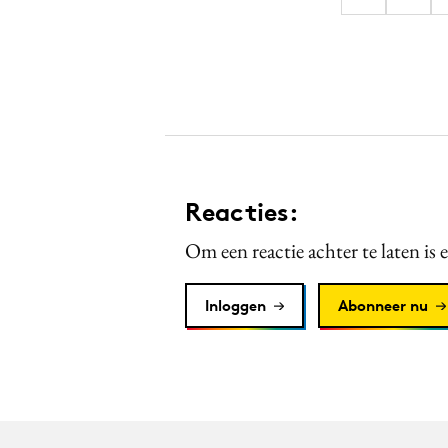
Reacties:
Om een reactie achter te laten is 
Inloggen
Abonneer nu