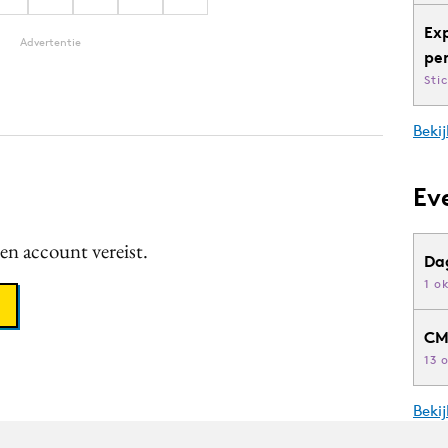
Ex
Advertentie
pe
Sti
Bekij
Ev
een account vereist.
Da
1 o
CM
13 
Beki