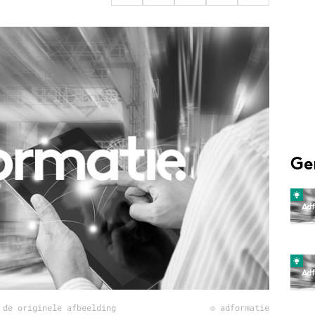
Programmatic
ering
Purpose Marketing
keting
Reputatie & crisis
nicatie
Ge
 de originele afbeelding
© adformatie