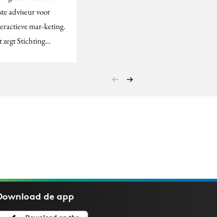
ste adviseur voor
teractieve mar-keting.
t zegt Stichting…
Download de
app