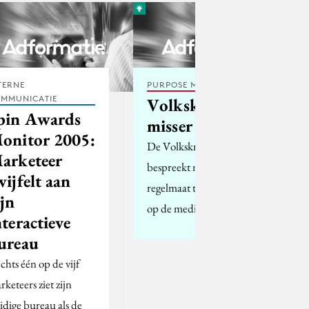
TERNE
PURPOSE MARKETING
MMUNICATIE
Volkskrant-
pin Awards
misser
onitor 2005:
De Volkskrant
arketeer
bespreekt met enige
wijfelt aan
regelmaat tijdschriften
ijn
op de mediapagina.
nteractieve
ureau
echts één op de vijf
rketeers ziet zijn
idige bureau als de