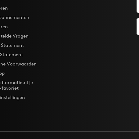
ren
bonnementen
eren
stelde Vragen
y Statement
 Statement
ne Voorwaarden
pp
dformatie.nl je
-favoriet
instellingen