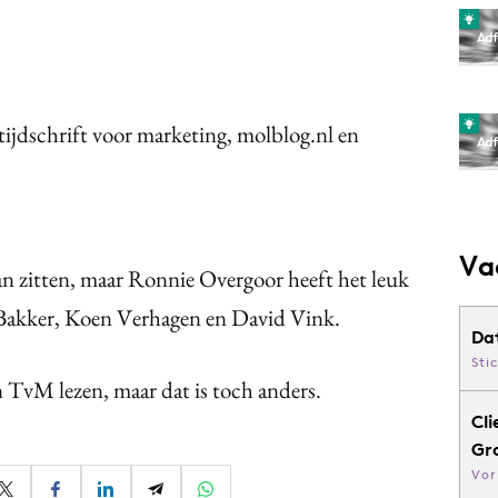
 tijdschrift voor marketing, molblog.nl en
Va
an zitten, maar Ronnie Overgoor heeft het leuk
 Bakker, Koen Verhagen en David Vink.
Da
Sti
n TvM lezen, maar dat is toch anders.
Cli
Gr
Vor