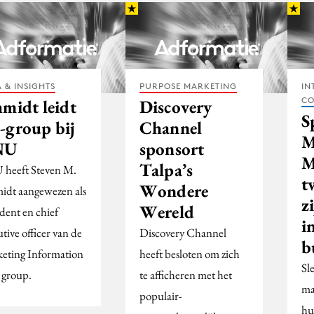
 & INSIGHTS
PURPOSE MARKETING
IN
CO
hmidt leidt
Discovery
S
-group bij
Channel
M
NU
sponsort
M
Talpa’s
heeft Steven M.
t
Wondere
idt aangewezen als
z
Wereld
dent en chief
i
tive officer van de
Discovery Channel
b
eting Information
heeft besloten om zich
Sl
 group.
te afficheren met het
ma
populair-
hu