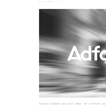
Carriere
Effectiviteit
Contentmarketing
Gedragsverand
Craft
Influencer mar
Customer Experience
Interne commu
Data & Insights
Martech
Helaas hebben we niet meer de rechten op