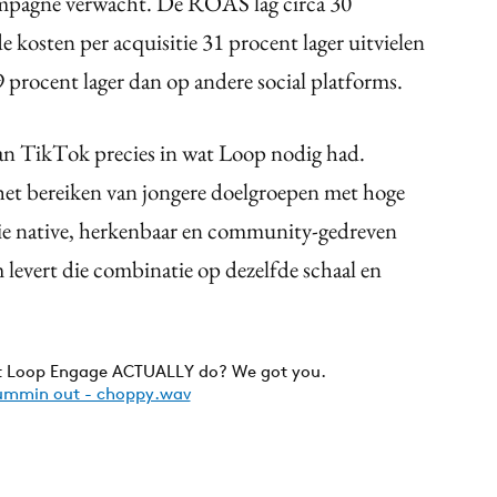
ampagne verwacht. De ROAS lag circa 30
 kosten per acquisitie 31 procent lager uitvielen
 procent lager dan op andere social platforms.
an TikTok precies in wat Loop nodig had.
 het bereiken van jongere doelgroepen met hoge
die native, herkenbaar en community-gedreven
 levert die combinatie op dezelfde schaal en
 Loop Engage ACTUALLY do? We got you.
mmin out - choppy.wav