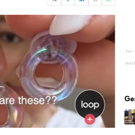
Programmatic
ering
Purpose Marketing
keting
Reputatie & crisis
nicatie
Een 
deel
Ge