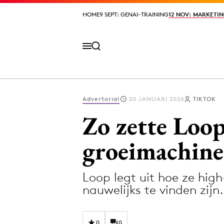
HOME
HOME
9 SEPT: GENAI-TRAINING
9 SEPT: GENAI-TRAINING
12 NOV: MARKETIN
12 NOV: MARKETIN
Advertorial
20 JANUARI 2026
TIKTOK
Volg het laatste nieuws via de Adformatie N
Zo zette Loop
groeimachine
Topics
Loop legt uit hoe ze high
Artificial Intelligence
Design
nauwelijks te vinden zijn.
Bureaus
Digital transf
Campagnes
Diversiteit
0
0