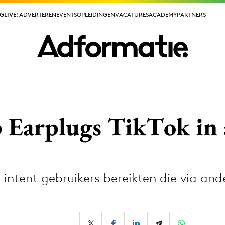
GLIVE!
GLIVE!
ADVERTEREN
ADVERTEREN
EVENTS
EVENTS
OPLEIDINGEN
OPLEIDINGEN
VACATURES
VACATURES
ACADEMY
ACADEMY
PARTNERS
PARTNERS
ieuws app
 Earplugs TikTok in 
-intent gebruikers bereikten die via and
Media
ormation
Merkstrategie
PR