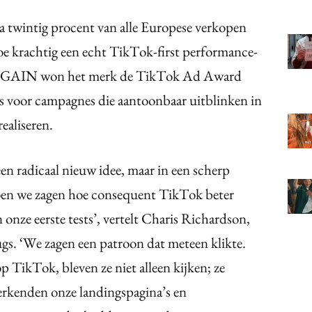
 twintig procent van alle Europese verkopen
e krachtig een echt TikTok-first performance-
au GAIN won het merk de TikTok Ad Award
js voor campagnes die aantoonbaar uitblinken in
ealiseren.
 een radicaal nieuw idee, maar in een scherp
toen we zagen hoe consequent TikTok beter
 onze eerste tests’, vertelt Charis Richardson,
gs. ‘We zagen een patroon dat meteen klikte.
ikTok, bleven ze niet alleen kijken; ze
verkenden onze landingspagina’s en