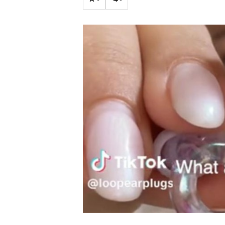
Carriere
Effectiviteit
Contentmarketing
Gedragsverand
Craft
Influencer mar
Customer Experience
Interne commu
Data & Insights
Martech