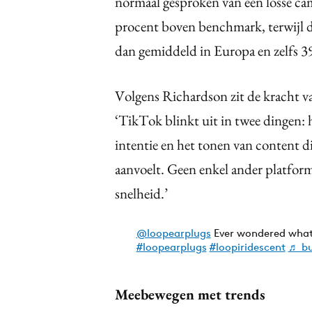
normaal gesproken van een losse c
procent boven benchmark, terwijl de
dan gemiddeld in Europa en zelfs 39
Volgens Richardson zit de kracht v
‘TikTok blinkt uit in twee dingen:
intentie en het tonen van content 
aanvoelt. Geen enkel ander platform
snelheid.’
@loopearplugs
Ever wondered what
#loopearplugs
#loopiridescent
♬ bu
Meebewegen met trends