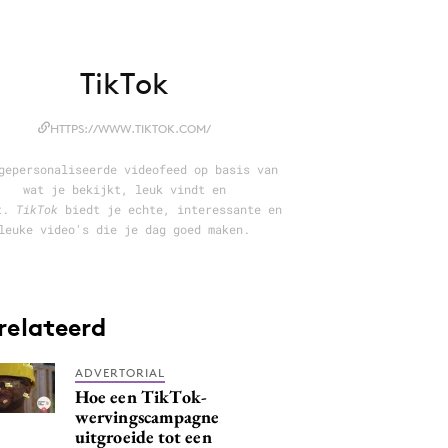
TikTok
HTTPS://WWW.TIKTOK.COM/
gepersonaliseerde videofeed op basis van
wat je bekijkt, leuk vindt en
t.
TikTok
biedt je echte, interessante en
leuke video's die je dag goed maken.
relateerd
ADVERTORIAL
Hoe een TikTok-
wervingscampagne
uitgroeide tot een