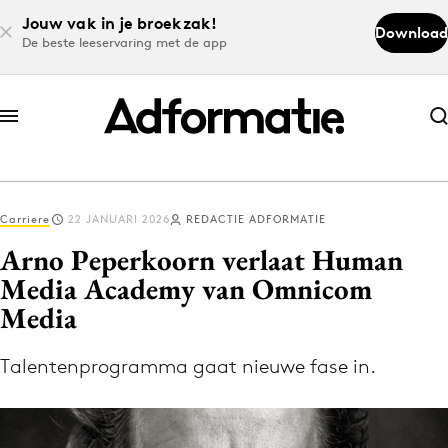
Jouw vak in je broekzak!
Download
De beste leeservaring met de app
Abonneer nu
Abonneer nu
Carriere
22 JANUARI 2026
REDACTIE ADFORMATIE
Log in
Arno Peperkoorn verlaat Human
Media Academy van Omnicom
Media
Download de app
Volg het laatste nieuws via de Adformatie
Talentenprogramma gaat nieuwe fase in.
Nieuws app