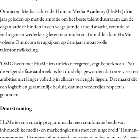
Bureaus
Omnicom Media richtte de Human Media Academy (HuMe) drie
Campagnes
jaar geleden op met de ambitie om het beste talent duurzaam aan de
Carriere
organisatie te binden in een vergrijzende arbeidsmarkt, retentie te
Contentmarketing
verhogen en wederkerig leren te stimuleren. Inmiddels kan HuMe
volgens Omnicom terugkijken op drie jaar impactvolle
Craft
talentontwikkeling.
Customer Experience
Data & Insights
'OMG heeft met HuMe iets unieks neergezet', zegt Peperkoorn. 'Nu
Design
de volgende fase aanbreekt is het duidelijk geworden dat onze visies en
ambities niet langer volledig in elkaars verlengde liggen. Dat maakt dit
Digital transformation
een logisch en gezamenlijk besluit, dat met wederzijds respect is
Diversiteit
genomen.'
Effectiviteit
Gedragsverandering
Doorstroming
Influencer marketing
HuMe is een eenjarig programma dat een combinatie biedt van
Interne communicatie
inhoudelijke media- en marketingkennis met een uitgebreid ‘Human-
Martech
programma’. De eerste pilotgroep begon met tien deelnemers. Zes van