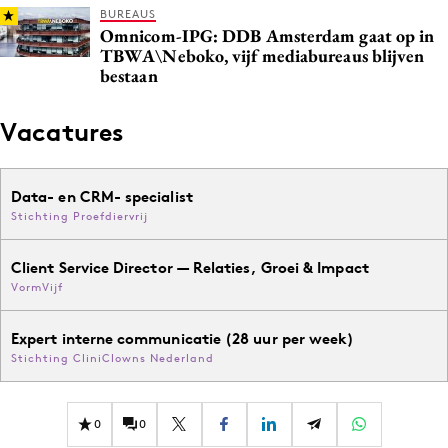
BUREAUS
Omnicom-IPG: DDB Amsterdam gaat op in
TBWA\Neboko, vijf mediabureaus blijven
bestaan
Vacatures
Data- en CRM- specialist
Stichting Proefdiervrij
Client Service Director — Relaties, Groei & Impact
VormVijf
Expert interne communicatie (28 uur per week)
Stichting CliniClowns Nederland
0
0