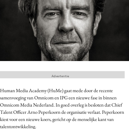
Menu
Home
9 sept: GenAI-training
12 nov: MarketingLive!
Adverteren
Events
Advertentie
Opleidingen
Vacatures
Human Media Academy (HuMe) gaat mede door de recente
Academy
samenvoeging van Omnicom en IPG een nieuwe fase in binnen
Partners
Omnicom Media Nederland. In goed overleg is besloten dat Chief
Talent Officer Arno Peperkoorn de organisatie verlaat. Peperkoorn
Topics
kiest voor een nieuwe koers, gericht op de menselijke kant van
Artificial Intelligence
talentontwikkeling.