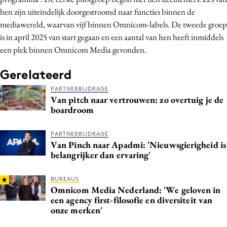
Media
hen zijn uiteindelijk doorgestroomd naar functies binnen de
mediawereld, waarvan vijf binnen Omnicom-labels. De tweede groep
Merkstrategie
is in april 2025 van start gegaan en een aantal van hen heeft inmiddels
PR
een plek binnen Omnicom Media gevonden.
Programmatic
Gerelateerd
Purpose Marketing
Reputatie & crisis
PARTNERBIJDRAGE
Van pitch naar vertrouwen: zo overtuig je de
boardroom
PARTNERBIJDRAGE
Van Pinch naar Apadmi: 'Nieuwsgierigheid is
belangrijker dan ervaring'
BUREAUS
Omnicom Media Nederland: 'We geloven in
een agency first-filosofie en diversiteit van
onze merken'