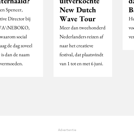
hterhaald?
uitverkochte
d
New Dutch
B
en Spencer,
Wave Tour
ive Director bij
Het
WA\NEBOKO,
Meer dan tweehonderd
vo
 waarom social
Nederlanders reizen af
ve
aag de dag zoveel
naar het creatieve
 is dan de naam
festival, dat plaatsvindt
 vermoeden.
van 1 tot en met 6 juni.
Advertentie