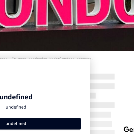
aats. Er gaan honderden Nederlanders naartoe.
Ge