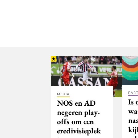
PAR
MEDIA
Is 
NOS en AD
wa
negeren play-
naa
offs om een
ki
eredivisieplek