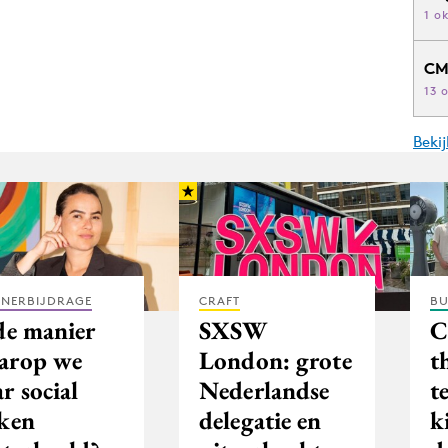
1 o
CM
13 
Beki
TNERBIJDRAGE
CRAFT
BU
de manier
SXSW
C
arop we
London: grote
t
r social
Nederlandse
t
jken
delegatie en
k