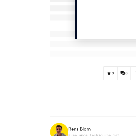
0
0
Rens Blom
Freelance techjournalist