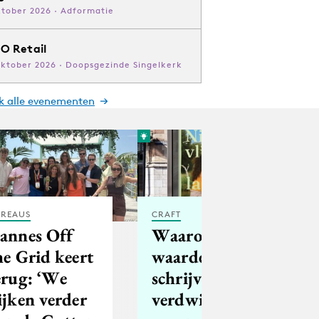
ktober 2026 · Adformatie
O Retail
oktober 2026 · Doopsgezinde Singelkerk
jk alle evenementen
REAUS
CRAFT
annes Off
Waarom de
he Grid keert
waarde van
erug: ‘We
schrijven
ijken verder
verdwijnt als