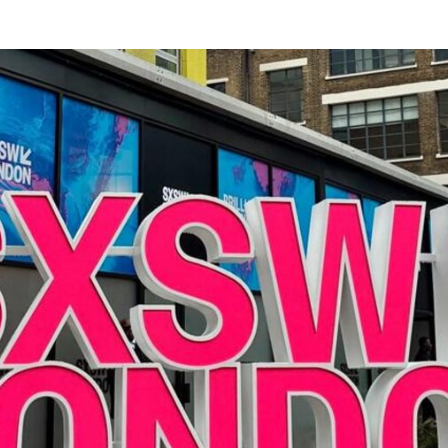
Programmatic
ering
Purpose Marketing
keting
Reputatie & crisis
nicatie