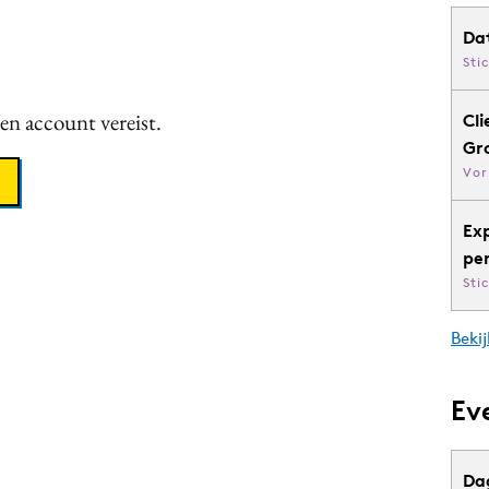
Da
Sti
een account vereist.
Cli
Gr
Vor
Ex
pe
Sti
Bekij
Ev
Da