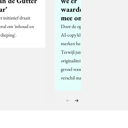
an de Gutter
we er
ar’
waardeloos
mee omgaan
 initiatief draait
oral om 'inhoud en
Door de opmars van
rdieping'.
AI-copy klinken veel
merken hetzelfde.
Terwijl juist
originaliteit, nuance en
gevoel voor taal het
verschil maken.