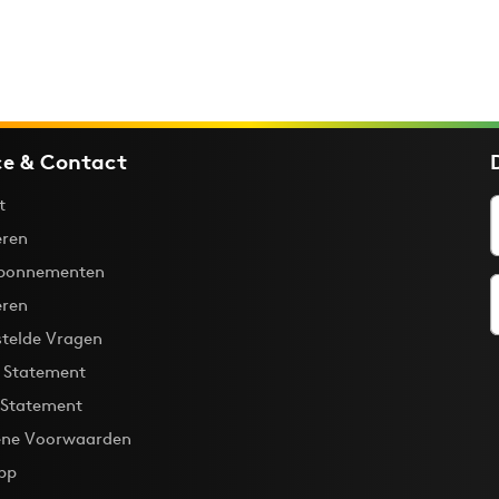
ce & Contact
t
ren
bonnementen
eren
stelde Vragen
y Statement
 Statement
ne Voorwaarden
pp