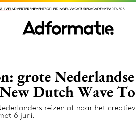
GLIVE!
GLIVE!
ADVERTEREN
ADVERTEREN
EVENTS
EVENTS
OPLEIDINGEN
OPLEIDINGEN
VACATURES
VACATURES
ACADEMY
ACADEMY
PARTNERS
PARTNERS
ieuws app
 grote Nederlandse 
e New Dutch Wave To
erlanders reizen af naar het creatieve
Media
met 6 juni.
ormation
Merkstrategie
PR