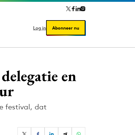
Log in
Log in
Abonneer nu
Abonneer nu
delegatie en
ur
 festival, dat