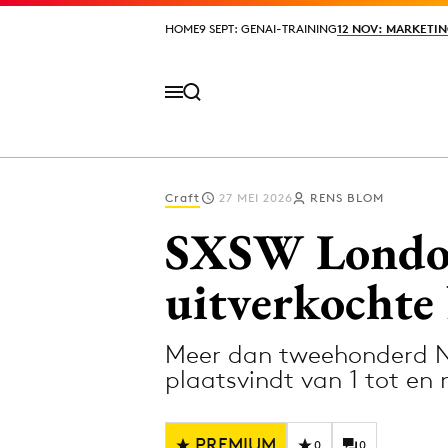
HOME
HOME
9 SEPT: GENAI-TRAINING
9 SEPT: GENAI-TRAINING
12 NOV: MARKETIN
12 NOV: MARKETIN
Craft
27 MEI 2026
RENS BLOM
Volg het laatste nieuws via de Adformatie N
SXSW London:
uitverkocht
Topics
Meer dan tweehonderd Ned
Artificial Intelligence
Design
plaatsvindt van 1 tot en 
Bureaus
Digital transf
Campagnes
Diversiteit
PREMIUM
0
0