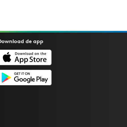
Download de
app