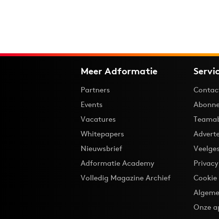
Meer Adformatie
Servi
Partners
Contac
Events
Abonne
Vacatures
Teama
Whitepapers
Advert
Nieuwsbrief
Veelge
Adformatie Academy
Privac
Volledig Magazine Archief
Cookie
Algeme
Onze a