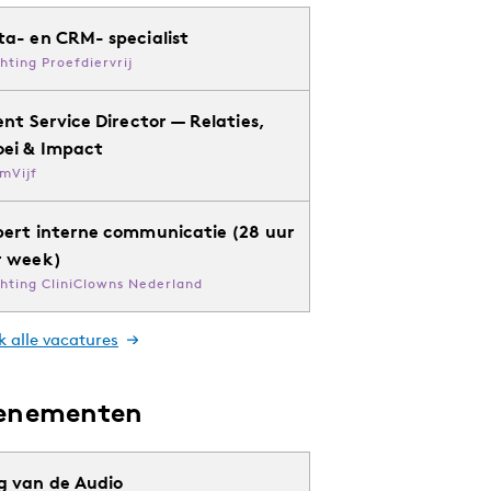
ta- en CRM- specialist
chting Proefdiervrij
ent Service Director — Relaties,
oei & Impact
mVijf
pert interne communicatie (28 uur
r week)
chting CliniClowns Nederland
k alle vacatures
enementen
g van de Audio