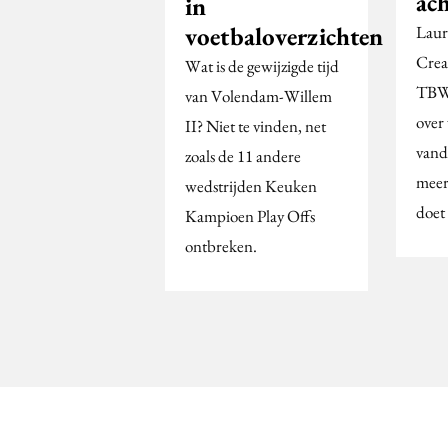
ac
in
voetbaloverzichten
Laur
Creat
Wat is de gewijzigde tijd
TB
van Volendam-Willem
over
II? Niet te vinden, net
vand
zoals de 11 andere
meer
wedstrijden Keuken
doet
Kampioen Play Offs
ontbreken.