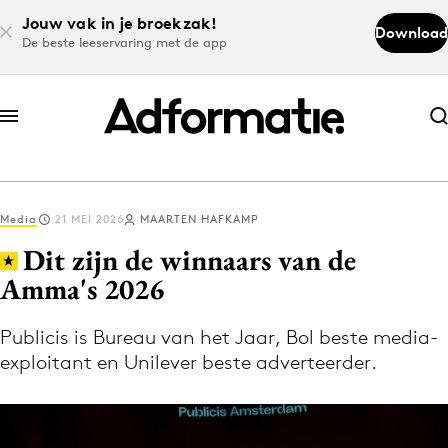
Jouw vak in je broekzak!
Download
De beste leeservaring met de app
Abonneer nu
Abonneer nu
Media
21 MEI 2026
MAARTEN HAFKAMP
Log in
Dit zijn de winnaars van de
Amma's 2026
Download de app
Volg het laatste nieuws via de Adformatie
Publicis is Bureau van het Jaar, Bol beste media-
exploitant en Unilever beste adverteerder.
Nieuws app