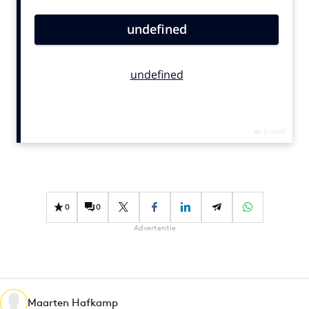
Bureaus
Campagnes
Carriere
Contentmarketing
Craft
Customer Experience
Data & Insights
Design
Digital transformation
Diversiteit
0
0
Effectiviteit
Advertentie
Gedragsverandering
Influencer marketing
Interne communicatie
Maarten Hafkamp
Martech