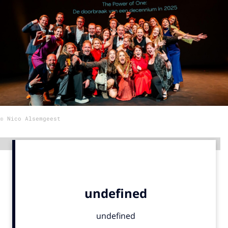
Menu
Home
9 sept: GenAI-training
12 nov: MarketingLive!
Adverteren
© Nico Alsemgeest
Events
Opleidingen
Advertentie
Vacatures
Academy
Partners
Topics
Artificial Intelligence