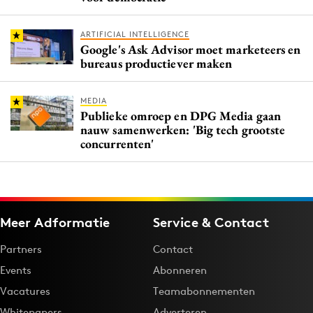
ARTIFICIAL INTELLIGENCE
Google's Ask Advisor moet marketeers en
bureaus productiever maken
MEDIA
Publieke omroep en DPG Media gaan
nauw samenwerken: 'Big tech grootste
concurrenten'
Meer Adformatie
Service & Contact
Partners
Contact
Events
Abonneren
Vacatures
Teamabonnementen
Whitepapers
Adverteren