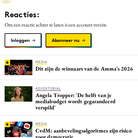
Media
Reacties:
Merkstrategie
Om een reactie achter te laten is een account vereist.
PR
Programmatic
Inloggen
Abonneer nu
Purpose Marketing
Reputatie & crisis
MEDIA
Dit zijn de winnaars van de Amma's 2026
ADVERTORIAL
Angela Tropper: 'De helft van je
mediabudget wordt gegarandeerd
verspild'
MEDIA
CvdM: aanbevelingsalgoritmes zijn risico
voor democratie