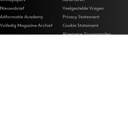
Nieuwsbrief
Veelgestelde Vragen
Adformatie Academy
Privacy Statement
Volledig Magazine Archief
Cookie Statement
Algemene Voorwaarden
Onze app
Maak Adformatie.nl je
Google-favoriet
Privacyinstellingen
Download de
Adformatie Nieuws App