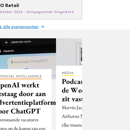
O Retail
oktober 2026 · Doopsgezinde Singelkerk
jk alle evenementen
MEDIA
TIFICIAL INTELLIGENCE
Podcast voor
penAI werkt
de Week: Olaf
estaag door aan
zit vast
dvertentieplatform
Marvin Jacobs van
oor ChatGPT
Airborne Network tipt
enstaande vacatures
elke maandagochtend
jzen op de komst van een