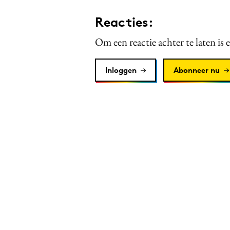
Reacties:
Om een reactie achter te laten is 
Inloggen
Abonneer nu