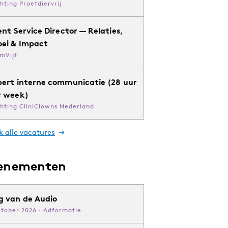
chting Proefdiervrij
ent Service Director — Relaties,
oei & Impact
mVijf
pert interne communicatie (28 uur
r week)
chting CliniClowns Nederland
k alle vacatures
enementen
g van de Audio
ktober 2026 · Adformatie