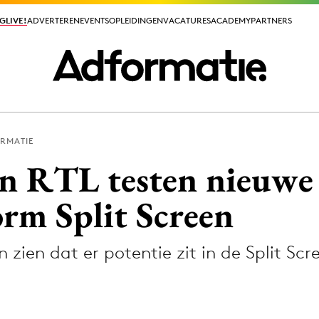
GLIVE!
GLIVE!
ADVERTEREN
ADVERTEREN
EVENTS
EVENTS
OPLEIDINGEN
OPLEIDINGEN
VACATURES
VACATURES
ACADEMY
ACADEMY
PARTNERS
PARTNERS
RMATIE
ieuws app
en RTL testen nieuwe
orm Split Screen
n zien dat er potentie zit in de Split Scr
Media
ormation
Merkstrategie
PR