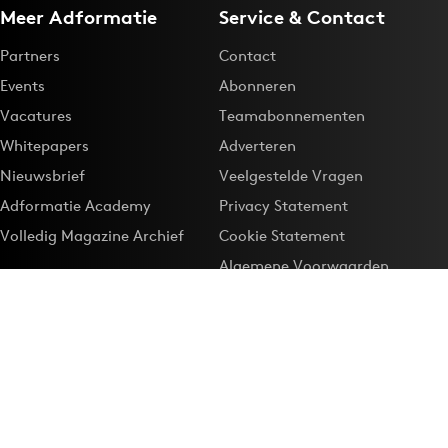
Meer Adformatie
Service & Contact
Partners
Contact
Events
Abonneren
Vacatures
Teamabonnementen
Whitepapers
Adverteren
Nieuwsbrief
Veelgestelde Vragen
Adformatie Academy
Privacy Statement
Volledig Magazine Archief
Cookie Statement
Algemene Voorwaarden
Onze app
Maak Adformatie.nl je
Google-favoriet
Privacyinstellingen
Download de
Adformatie Nieuws App