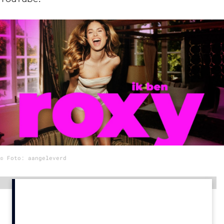
Menu
Home
9 sept: GenAI-training
12 nov: MarketingLive!
Adverteren
Events
Opleidingen
Vacatures
© Foto: aangeleverd
Academy
Partners
Advertentie
Topics
Artificial Intelligence