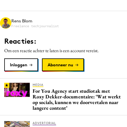
Media
Merkstrategie
Rens Blom
PR
Freelance techjournalist
Programmatic
Reacties:
Purpose Marketing
Reputatie & crisis
Om een reactie achter te laten is een account vereist.
Inloggen
Abonneer nu
MEDIA
For You Agency start studiotak met
Roxy Dekker-documentaire: ‘Wat werkt
op socials, kunnen we doorvertalen naar
langere content’
ADVERTORIAL