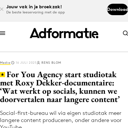
Jouw vak in je broekzak!
Download
De beste leeservaring met de app
Abonneer nu
Abonneer nu
Media
16 JULI 2025
RENS BLOM
Log in
For You Agency start studiotak
met Roxy Dekker-documentaire:
‘Wat werkt op socials, kunnen we
Download de app
Volg het laatste nieuws via de Adformatie
doorvertalen naar langere content’
Nieuws app
Social-first-bureau wil via eigen studiotak meer
langere content produceren, onder andere voor
YouTube.