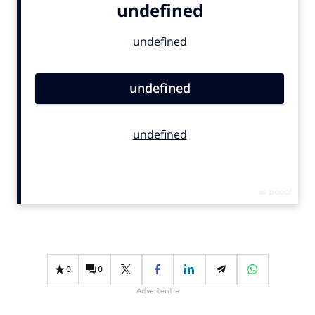
Bureaus
Campagnes
Carriere
Contentmarketing
Craft
Customer Experience
Data & Insights
Design
Digital transformation
Diversiteit
Effectiviteit
Gedragsverandering
Influencer marketing
0
0
Interne communicatie
Advertentie
Martech