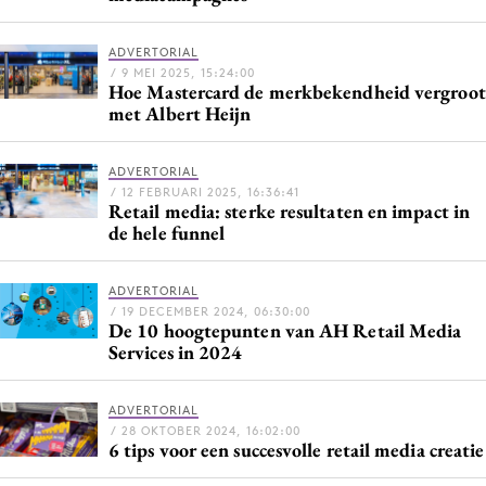
Media
ADVERTORIAL
Merkstrategie
/ 9 MEI 2025, 15:24:00
PR
Hoe Mastercard de merkbekendheid vergroot
met Albert Heijn
Programmatic
Purpose Marketing
ADVERTORIAL
Reputatie & crisis
/ 12 FEBRUARI 2025, 16:36:41
Retail media: sterke resultaten en impact in
de hele funnel
ADVERTORIAL
/ 19 DECEMBER 2024, 06:30:00
De 10 hoogtepunten van AH Retail Media
Services in 2024
ADVERTORIAL
/ 28 OKTOBER 2024, 16:02:00
6 tips voor een succesvolle retail media creatie