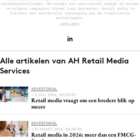
salesdoelstellingen. We bieden een omnichannel aanpak en kunnen
vervolgens campagnes closed loop doormeten. Retail media is
hierdoor een waardevolle toevoeging aan de traditionele
marketingmix.
Lees meer
Menu
Home
9 sept: GenAI-training
12 nov: MarketingLive!
Alle artikelen van AH Retail Media
Adverteren
Services
Events
Opleidingen
ADVERTORIAL
Vacatures
/ 2 JULI 2026, 06:00:00
Retail media vraagt om een bredere blik op
Academy
succes
Partners
Topics
ADVERTORIAL
/ 31 MAART 2026, 06:00:00
Retail media in 2026: meer dan een FMCG-
Artificial Intelligence