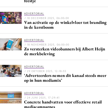
feestje
Bureaus
Campagnes
ADVERTORIAL
/ 18 DECEMBER 2025, 06:00:00
Carriere
Van activatie op de winkelvloer tot branding
Contentmarketing
in de kerstboom
Craft
ADVERTORIAL
Customer Experience
/ 18 NOVEMBER 2025, 06:00:00
Data & Insights
Zo versterken videobanners bij Albert Heijn
de merkbeleving
Design
Digital transformation
ADVERTORIAL
Diversiteit
/ 29 OKTOBER 2025, 12:18:55
‘Adverteerders nemen dit kanaal steeds meer
Effectiviteit
op in hun mediamix’
Gedragsverandering
Influencer marketing
ADVERTORIAL
/ 24 JUNI 2025, 17:29:41
Interne communicatie
Concrete handvatten voor effectieve retail
Martech
mediacampagnes