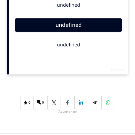
Bureaus
Campagnes
Carriere
Contentmarketing
Craft
Customer Experience
Data & Insights
Design
Digital transformation
Diversiteit
Effectiviteit
0
0
Gedragsverandering
Advertentie
Influencer marketing
Interne communicatie
Martech