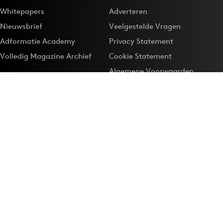
Whitepapers
Adverteren
Nieuwsbrief
Veelgestelde Vragen
Adformatie Academy
Privacy Statement
Volledig Magazine Archief
Cookie Statement
Algemene Voorwaarden
Onze app
Maak Adformatie.nl je
Google-favoriet
Privacyinstellingen
Download de
Adformatie Nieuws App