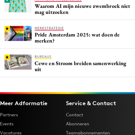
Waarom AI mijn nieuwe zwembroek niet
mag uitzoeken
MERKSTRATEGIE
Pride Amsterdam 2025: wat doen de
merken?
BUREAUS
Cewe en Stroom breiden samenwerking
uit
Meer Adformatie
Service & Contact
Partners
Contact
Events
Abonneren
Vacatures
Teamabonnementen