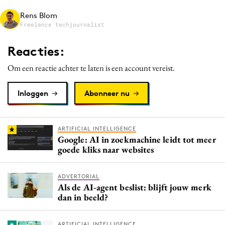
Media
Rens Blom
Freelance techjournalist
Merkstrategie
PR
Reacties:
Programmatic
Om een reactie achter te laten is een account vereist.
Purpose Marketing
Reputatie & crisis
Inloggen
Abonneer nu
ARTIFICIAL INTELLIGENCE
Google: AI in zoekmachine leidt tot meer
goede kliks naar websites
ADVERTORIAL
Als de AI-agent beslist: blijft jouw merk
dan in beeld?
ARTIFICIAL INTELLIGENCE