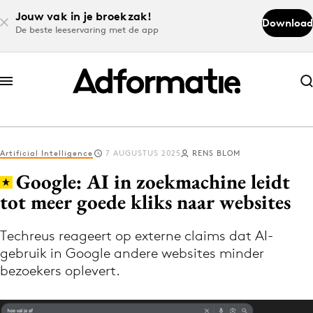
Jouw vak in je broekzak!
Download
De beste leeservaring met de app
Abonneer nu
Abonneer nu
Artificial Intelligence
7 AUGUSTUS 2025
RENS BLOM
Log in
Google: AI in zoekmachine leidt
tot meer goede kliks naar websites
Download de app
Volg het laatste nieuws via de Adformatie
Techreus reageert op externe claims dat AI-
gebruik in Google andere websites minder
Nieuws app
bezoekers oplevert.