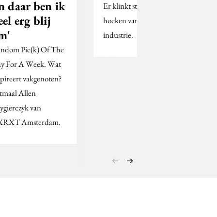
n daar ben ik
Er klinkt steun uit alle
eel erg blij
hoeken van de creatieve
m'
industrie.
ndom Pic(k) Of The
y For A Week. Wat
spireert vakgenoten?
tmaal Allen
ygierczyk van
RXT Amsterdam.