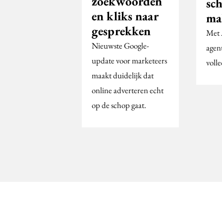
zoekwoorden
sch
en kliks naar
ma
gesprekken
Met 
Nieuwste Google-
agent
update voor marketeers
voll
maakt duidelijk dat
online adverteren echt
op de schop gaat.