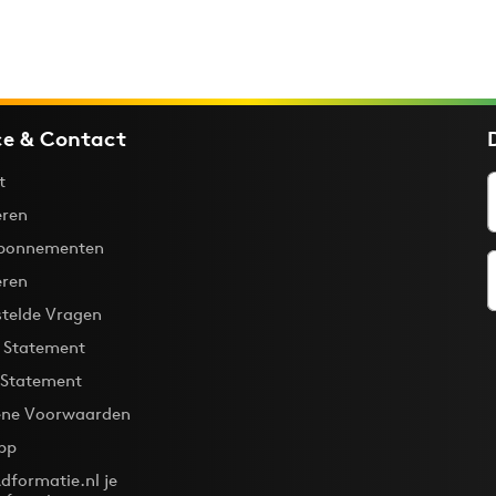
ce & Contact
t
ren
bonnementen
eren
stelde Vragen
y Statement
 Statement
ne Voorwaarden
pp
dformatie.nl je