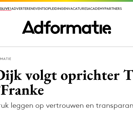
GLIVE!
GLIVE!
ADVERTEREN
ADVERTEREN
EVENTS
EVENTS
OPLEIDINGEN
OPLEIDINGEN
VACATURES
VACATURES
ACADEMY
ACADEMY
PARTNERS
PARTNERS
MATIE
ieuws app
ijk volgt oprichter 
°Franke
ruk leggen op vertrouwen en transparan
Media
ormation
Merkstrategie
PR