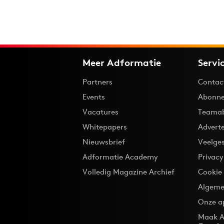
Meer Adformatie
Servi
Partners
Contac
Events
Abonne
Vacatures
Teama
Whitepapers
Advert
Nieuwsbrief
Veelge
Adformatie Academy
Privac
Volledig Magazine Archief
Cookie
Algeme
Onze a
Maak A