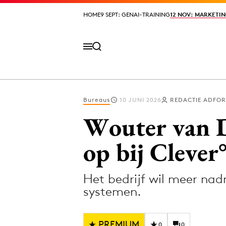
HOME
HOME
9 SEPT: GENAI-TRAINING
9 SEPT: GENAI-TRAINING
12 NOV: MARKETIN
12 NOV: MARKETIN
Bureaus
10 JUNI 2026
REDACTIE ADFOR
Volg het laatste nieuws via de Adformatie N
Wouter van D
op bij Clever
Topics
Het bedrijf wil meer nad
Artificial Intelligence
Design
systemen.
Bureaus
Digital transf
Campagnes
Diversiteit
PREMIUM
0
0