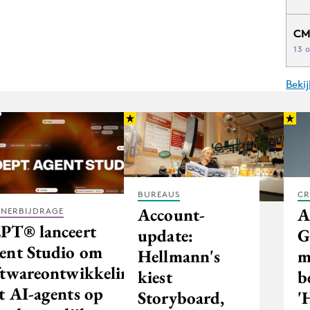
CM
13 
Beki
BUREAUS
CR
Account-
A
TNERBIJDRAGE
PT® lanceert
update:
G
ent Studio om
Hellmann's
m
ftwareontwikkeling
kiest
b
t AI-agents op
Storyboard,
'