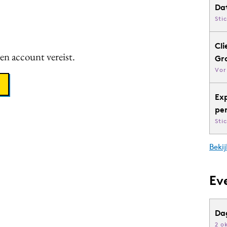
Da
Sti
Cli
een account vereist.
Gr
Vor
Ex
pe
Sti
Bekij
Ev
Da
2 o