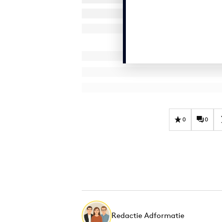
0
0
Redactie Adformatie