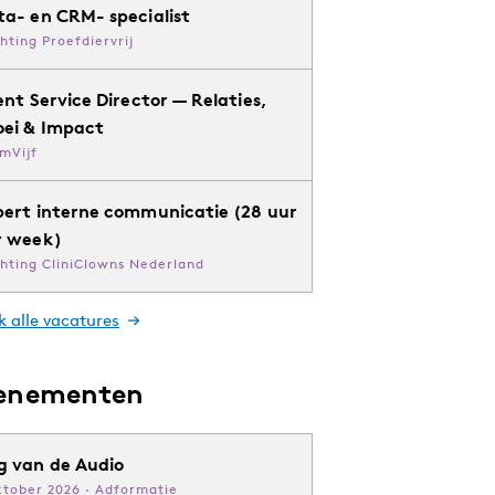
ta- en CRM- specialist
chting Proefdiervrij
ent Service Director — Relaties,
oei & Impact
mVijf
pert interne communicatie (28 uur
r week)
chting CliniClowns Nederland
k alle vacatures
enementen
g van de Audio
ktober 2026 · Adformatie