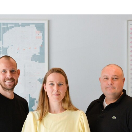
Programmatic
ering
Purpose Marketing
keting
Reputatie & crisis
nicatie