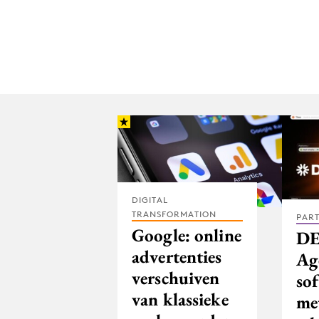
DIGITAL
TRANSFORMATION
PAR
Google: online
DE
advertenties
Ag
verschuiven
so
van klassieke
me