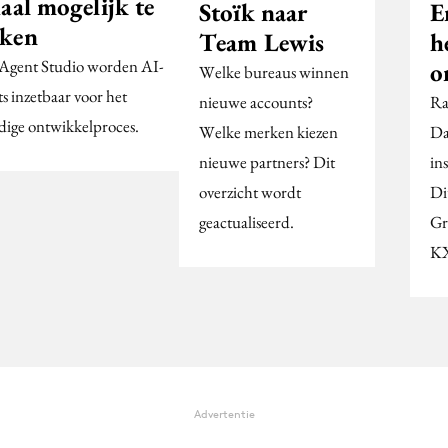
aal mogelijk te
Stoïk naar
E
ken
Team Lewis
h
Agent Studio worden AI-
o
Welke bureaus winnen
s inzetbaar voor het
nieuwe accounts?
Ra
edige ontwikkelproces.
Welke merken kiezen
Da
nieuwe partners? Dit
in
overzicht wordt
Di
geactualiseerd.
Gr
KX
Advertentie