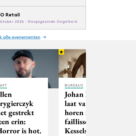
O Retail
oktober 2026 · Doopsgezinde Singelkerk
jk alle evenementen
AFT
BUREAUS
llen
Johan Kramer
rygierczyk
laat van zich
et gestrekt
horen na
een erin:
faillissement
Horror is hot.
KesselsKramer