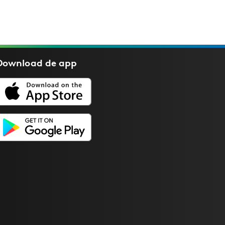
Download de
app