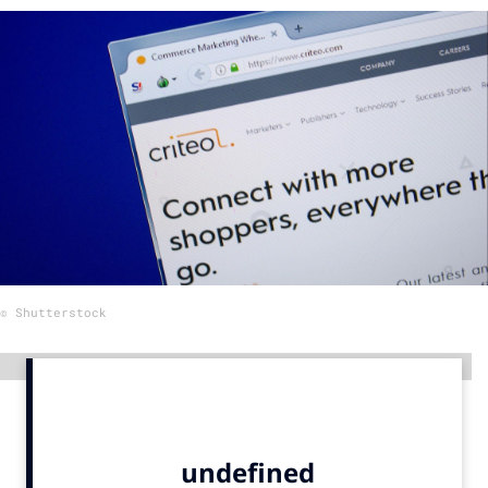
Menu
Home
9 sept: GenAI-training
12 nov: MarketingLive!
Adverteren
Events
Opleidingen
© Shutterstock
Vacatures
Academy
Advertentie
Partners
Topics
Artificial Intelligence