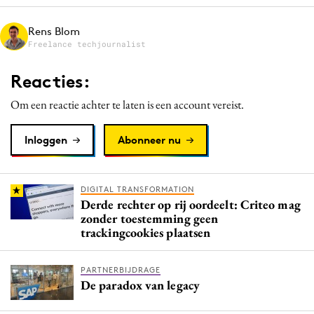
Media
Rens Blom
Merkstrategie
Freelance techjournalist
PR
Reacties:
Programmatic
Purpose Marketing
Om een reactie achter te laten is een account vereist.
Reputatie & crisis
Inloggen
Abonneer nu
DIGITAL TRANSFORMATION
Derde rechter op rij oordeelt: Criteo mag
zonder toestemming geen
trackingcookies plaatsen
PARTNERBIJDRAGE
De paradox van legacy