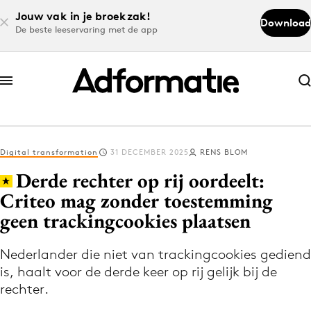
Jouw vak in je broekzak!
Download
De beste leeservaring met de app
Abonneer nu
Abonneer nu
Digital transformation
31 DECEMBER 2025
RENS BLOM
Log in
Derde rechter op rij oordeelt:
Criteo mag zonder toestemming
geen trackingcookies plaatsen
Download de app
Volg het laatste nieuws via de Adformatie
Nederlander die niet van trackingcookies gediend
Nieuws app
is, haalt voor de derde keer op rij gelijk bij de
rechter.