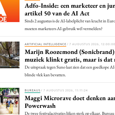
Adfo-Inside: een marketeer en jur
artikel 50 van de AI Act
Sinds 2 augustus is de AI-labelplicht van kracht in E
moeten marketeers AI-gebruik wél vermelden?
ARTIFICIAL INTELLIGENCE
/ 7 AUGUSTUS 2026, 12:00:0
Marijn Roozemond (Sonicbrand):
muziek klinkt gratis, maar is dat 
De uitspraak tegen Suno laat zien dat een goedkope AI
blinde vlek kan bevatten.
BUREAUS
/ 7 AUGUSTUS 2026, 11:11:24
Maggi Microrave doet denken aa
Powerwash
De twee festivalactivaties lijken sterk op elkaar. Bureau