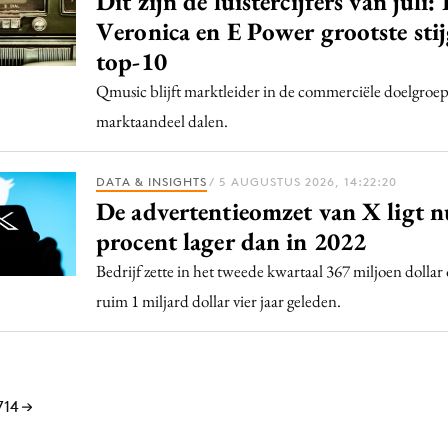
Dit zijn de luistercijfers van juli:
Veronica en E Power grootste stij
top-10
Qmusic blijft marktleider in de commerciële doelgroep
marktaandeel dalen.
DATA & INSIGHTS
/ 5 AUGUSTUS 2026, 14:22:20
De advertentieomzet van X ligt n
procent lager dan in 2022
Bedrijf zette in het tweede kwartaal 367 miljoen dollar
ruim 1 miljard dollar vier jaar geleden.
714