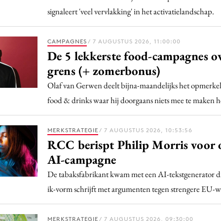
signaleert 'veel vervlakking' in het activatielandschap.
CAMPAGNES
/ 7 AUGUSTUS 2026, 11:00:00
De 5 lekkerste food-campagnes o
grens (+ zomerbonus)
Olaf van Gerwen deelt bijna-maandelijks het opmerkeli
food & drinks waar hij doorgaans niets mee te maken h
MERKSTRATEGIE
/ 7 AUGUSTUS 2026, 10:53:56
RCC berispt Philip Morris voor
AI-campagne
De tabaksfabrikant kwam met een AI-tekstgenerator di
ik-vorm schrijft met argumenten tegen strengere EU-w
MERKSTRATEGIE
/ 7 AUGUSTUS 2026, 09:30:00