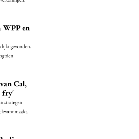
van WPP en
lijkt gevonden.
ng zien.
 van Cal,
 fry'
n strategen.
relevant maakt.