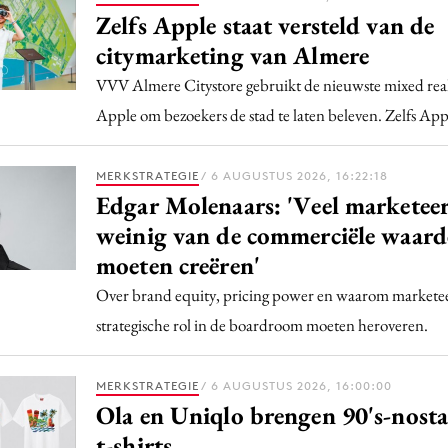
Zelfs Apple staat versteld van de
citymarketing van Almere
VVV Almere Citystore gebruikt de nieuwste mixed reali
Apple om bezoekers de stad te laten beleven. Zelfs App
MERKSTRATEGIE
/ 6 AUGUSTUS 2026, 16:22:18
Edgar Molenaars: 'Veel marketeer
weinig van de commerciële waarde
moeten creëren'
Over brand equity, pricing power en waarom markete
strategische rol in de boardroom moeten heroveren.
MERKSTRATEGIE
/ 6 AUGUSTUS 2026, 16:00:00
Ola en Uniqlo brengen 90's-nosta
t-shirts