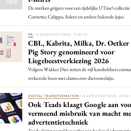
De merken grijpen voor een tijdelijke UTme!-collectie
Cornetto, Calippo, Solero en andere bekende ijsjes.
PR
/ 6 AUGUSTUS 2026, 11:42:21
CBL, Kabrita, Milka, Dr. Oetker
Pig Story genomineerd voor
Liegebeestverkiezing 2026
Volgens Wakker Dier zetten de vijf kanshebbers cons
verkeerde been met claims over dierenwelzijn.
DIGITAL TRANSFORMATION
/ 6 AUGUSTUS 2026, 10:46
Ook Teads klaagt Google aan vo
vermeend misbruik van macht me
advertentietechniek
Teads claimt vooral het verlies van heel veel advertent