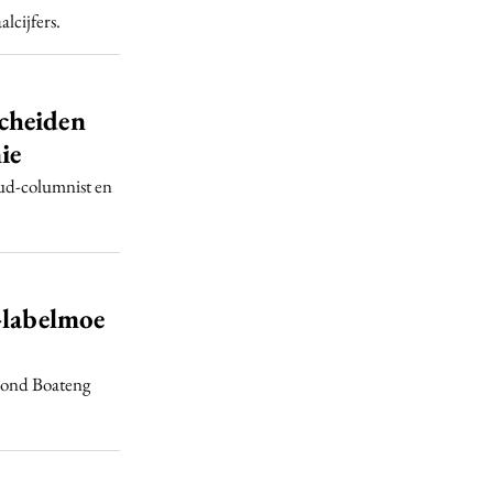
lcijfers.
cheiden
ie
oud-columnist en
-labelmoe
mond Boateng