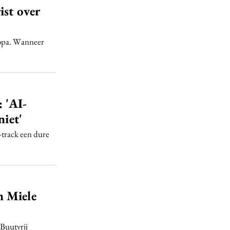
ist over
uropa. Wanneer
0
 'AI-
niet'
-track een dure
n Miele
 Buutvrij