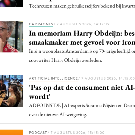
Programmatic
Techreuzen maken gebruikerscijfers bekend bij kwartaa
ering
Purpose Marketing
keting
Reputatie & crisis
CAMPAGNES
/ 7 AUGUSTUS 2026, 14:17:39
nicatie
In memoriam Harry Obdeijn: bes
smaakmaker met gevoel voor iron
In zijn woonplaats Amsterdam is op 79-jarige leeftijd 
copywriter Harry Obdeijn overleden.
ARTIFICIAL INTELLIGENCE
/ 7 AUGUSTUS 2026, 14:15:00
'Pas op dat de consument niet AI
wordt'
ADFO INSIDE | AI-experts Susanna Nijsten en Des
over de nieuwe AI-wetgeving.
PODCAST
/ 7 AUGUSTUS 2026, 13:45:00