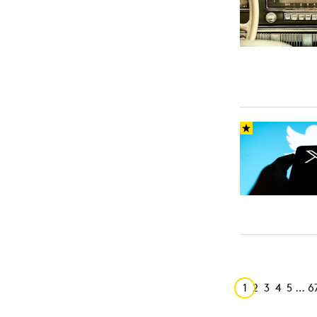
1
2
3
4
5
…
6