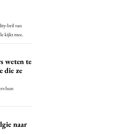
ty-bril van
le kijkt mee.
s weten te
 die ze
ers hun
lgie naar