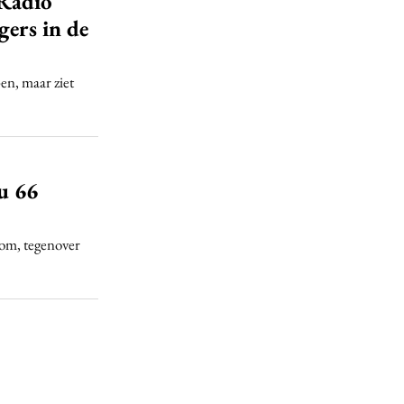
 Radio
gers in de
en, maar ziet
u 66
 om, tegenover