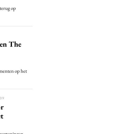
 terug op
 en The
umenten op het
:09
or
t
ievertoningen.