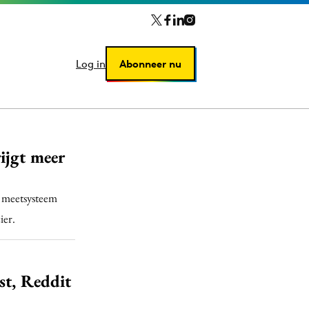
Log in
Log in
Abonneer nu
Abonneer nu
ijgt meer
n meetsysteem
ier.
st, Reddit