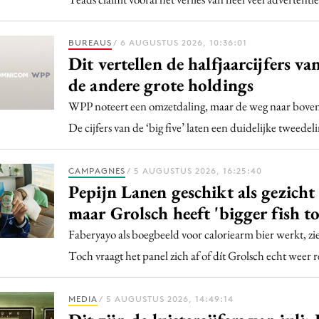
BUREAUS
/ 6 AUGUSTUS 2026, 10:36:01
Dit vertellen de halfjaarcijfers 
de andere grote holdings
WPP noteert een omzetdaling, maar de weg naar boven 
De cijfers van de ‘big five’ laten een duidelijke tweedeli
CAMPAGNES
/ 5 AUGUSTUS 2026, 16:25:40
Pepijn Lanen geschikt als gezicht
maar Grolsch heeft 'bigger fish to
Faberyayo als boegbeeld voor caloriearm bier werkt, zie
Toch vraagt het panel zich af of dít Grolsch echt weer 
MEDIA
/ 5 AUGUSTUS 2026, 14:49:14