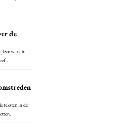
ver de
jkste werk in
eeft.
 omstreden
e teksten in de
etten.