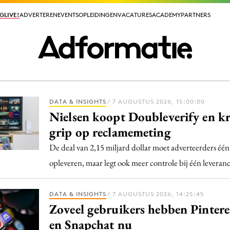
GLIVE!
GLIVE!
ADVERTEREN
ADVERTEREN
EVENTS
EVENTS
OPLEIDINGEN
OPLEIDINGEN
VACATURES
VACATURES
ACADEMY
ACADEMY
PARTNERS
PARTNERS
DATA & INSIGHTS
/ 7 AUGUSTUS 2026, 15:00:00
ieuws app
Nielsen koopt Doubleverify en kr
grip op reclamemeting
De deal van 2,15 miljard dollar moet adverteerders éé
opleveren, maar legt ook meer controle bij één leveranc
Media
DATA & INSIGHTS
/ 7 AUGUSTUS 2026, 14:25:45
ormation
Merkstrategie
Zoveel gebruikers hebben Pintere
PR
en Snapchat nu