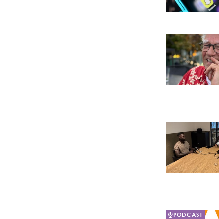
Carriere
Effectiviteit
Contentmarketing
Gedragsverand
Craft
Influencer mar
Customer Experience
Interne commu
Data & Insights
Martech
PODCAST