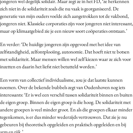
jongeren wel degelijk solidair. Maar zegt ze in het FD, ‘ze herkennen
Media
zich niet in de solidariteit zoals die nu vaak is georganiseerd. De
Merkstrategie
generatie van mijn ouders voelde zich aangetrokken tot de vakbond,
jongeren niet. Klassieke corporaties zijn voor jongeren niet interessant,
PR
maar op klimaatgebied zie je een nieuw soort coöperaties ontstaan.’
Programmatic
Purpose Marketing
En verder: ‘De huidige jongeren zijn opgevoed met het idee van
Reputatie & crisis
zelfstandigheid, zelfontplooiing, autonomie. Dat hoeft niet te botsen
met solidariteit. Maar mensen willen wel zelf kiezen waar ze zich voor
inzetten en daarin het liefst niet betutteld worden.’
Een vorm van collectief individualisme, zou je dat laatste kunnen
noemen. Over de bekende bubbels zegt van Oudenhoven nog iets
interessants: ‘Er is wel een verschil tussen solidariteit binnen en buiten
de eigen groep. Binnen de eigen groep is die hoog. De solidariteit met
andere groepen is veel minder groot. En als die groepen elkaar minder
tegenkomen, is er dus minder wederzijds vertrouwen. Dat zie je nu
gebeuren bij theoretisch opgeleiden en praktisch opgeleiden en bij
arm en rijk.’