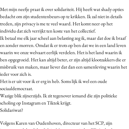
Bureaus
Met mijn neefje praat ik over solidariteit. Hij heeft wat shady opties
Campagnes
bedacht om zijn studentenbeurs op te krikken. Ik zal niet in details
Carriere
treden, zijn privacy is me te veel waard. Het komt neer op het
individu dat zich verrijkt ten koste van het collectief.
Contentmarketing
Ik betaal me elk jaar scheel aan belasting zeg ik, maar dat doe ik braaf
Craft
en zonder morren. Omdat ik er trots op ben dat we in een land leven
Customer Experience
waarin we onze welvaart eerlijk verdelen. Het is het land waarin ik
Data & Insights
ben opgegroeid. Het kan altijd beter, er zijn altijd klootzakkers die er
Design
misbruik van maken, maar liever dat dan een samenleving waarin het
ieder voor zich is.
Digital transformation
Het is er uit voor ik er erg in heb. Soms lijk ik wel een oude
Diversiteit
sociaaldemocraat.
Effectiviteit
Wazige blik zijnerzijds. Ik zit tegenover iemand die zijn politieke
Gedragsverandering
scholing op Instagram en Tiktok krijgt.
Influencer marketing
Solidariwat?
Interne communicatie
Volgens Karen van Oudenhoven, directeur van het SCP, zijn
Martech