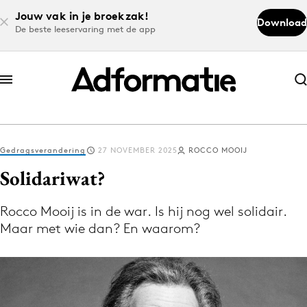
Jouw vak in je broekzak!
Download
De beste leeservaring met de app
Abonneer nu
Abonneer nu
Gedragsverandering
27 NOVEMBER 2025
ROCCO MOOIJ
Log in
Solidariwat?
Rocco Mooij is in de war. Is hij nog wel solidair.
Download de app
Maar met wie dan? En waarom?
Volg het laatste nieuws via de Adformatie
Nieuws app