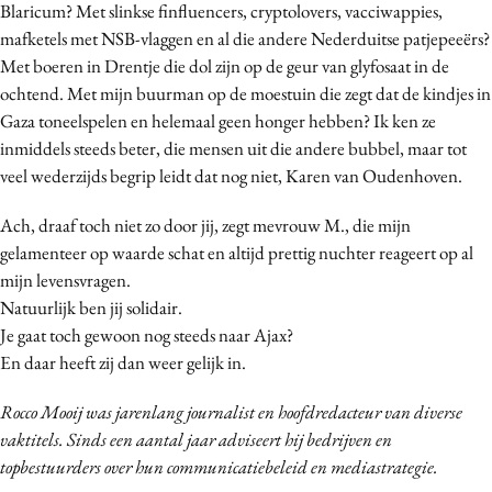
Blaricum? Met slinkse finfluencers, cryptolovers, vacciwappies,
mafketels met NSB-vlaggen en al die andere Nederduitse patjepeeërs?
Met boeren in Drentje die dol zijn op de geur van glyfosaat in de
ochtend. Met mijn buurman op de moestuin die zegt dat de kindjes in
Gaza toneelspelen en helemaal geen honger hebben? Ik ken ze
inmiddels steeds beter, die mensen uit die andere bubbel, maar tot
veel wederzijds begrip leidt dat nog niet, Karen van Oudenhoven.
Ach, draaf toch niet zo door jij, zegt mevrouw M., die mijn
gelamenteer op waarde schat en altijd prettig nuchter reageert op al
mijn levensvragen.
Natuurlijk ben jij solidair.
Je gaat toch gewoon nog steeds naar Ajax?
En daar heeft zij dan weer gelijk in.
Rocco Mooij was jarenlang journalist en hoofdredacteur van diverse
vaktitels. Sinds een aantal jaar adviseert hij bedrijven en
topbestuurders over hun communicatiebeleid en mediastrategie.