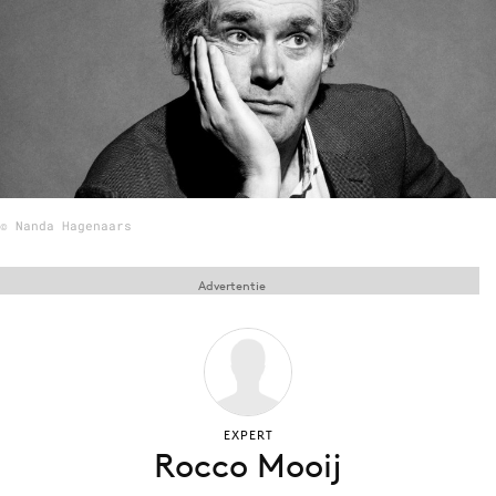
Menu
Home
9 sept: GenAI-training
12 nov: MarketingLive!
© Nanda Hagenaars
Adverteren
Events
Advertentie
Opleidingen
Vacatures
Academy
Partners
EXPERT
Topics
Rocco Mooij
Artificial Intelligence