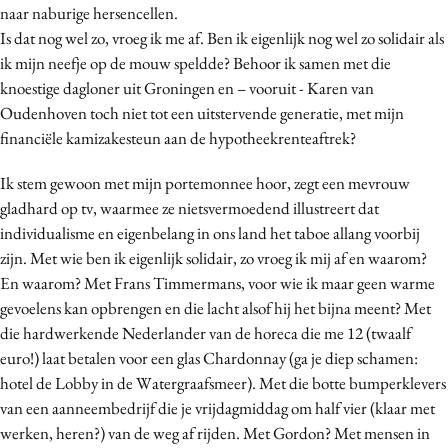
naar naburige hersencellen.
Is dat nog wel zo, vroeg ik me af. Ben ik eigenlijk nog wel zo solidair als
ik mijn neefje op de mouw speldde? Behoor ik samen met die
knoestige dagloner uit Groningen en – vooruit - Karen van
Oudenhoven toch niet tot een uitstervende generatie, met mijn
financiële kamizakesteun aan de hypotheekrenteaftrek?
Ik stem gewoon met mijn portemonnee hoor, zegt een mevrouw
gladhard op tv, waarmee ze nietsvermoedend illustreert dat
individualisme en eigenbelang in ons land het taboe allang voorbij
zijn. Met wie ben ik eigenlijk solidair, zo vroeg ik mij af en waarom?
En waarom? Met Frans Timmermans, voor wie ik maar geen warme
gevoelens kan opbrengen en die lacht alsof hij het bijna meent? Met
die hardwerkende Nederlander van de horeca die me 12 (twaalf
euro!) laat betalen voor een glas Chardonnay (ga je diep schamen:
hotel de Lobby in de Watergraafsmeer). Met die botte bumperklevers
van een aanneembedrijf die je vrijdagmiddag om half vier (klaar met
werken, heren?) van de weg af rijden. Met Gordon? Met mensen in