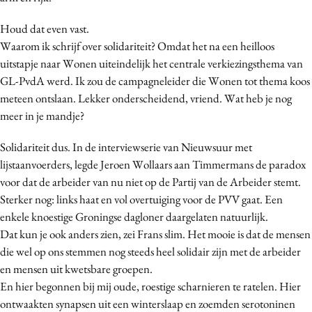
Houd dat even vast.
Waarom ik schrijf over solidariteit? Omdat het na een heilloos
uitstapje naar Wonen uiteindelijk het centrale verkiezingsthema van
GL-PvdA werd. Ik zou de campagneleider die Wonen tot thema koos
meteen ontslaan. Lekker onderscheidend, vriend. Wat heb je nog
meer in je mandje?
Solidariteit dus. In de interviewserie van Nieuwsuur met
lijstaanvoerders, legde Jeroen Wollaars aan Timmermans de paradox
voor dat de arbeider van nu niet op de Partij van de Arbeider stemt.
Sterker nog: links haat en vol overtuiging voor de PVV gaat. Een
enkele knoestige Groningse dagloner daargelaten natuurlijk.
Dat kun je ook anders zien, zei Frans slim. Het mooie is dat de mensen
die wel op ons stemmen nog steeds heel solidair zijn met de arbeider
en mensen uit kwetsbare groepen.
En hier begonnen bij mij oude, roestige scharnieren te ratelen. Hier
ontwaakten synapsen uit een winterslaap en zoemden serotoninen