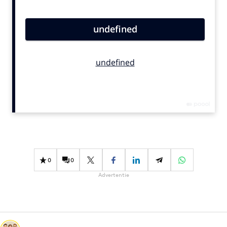
Bureaus
Campagnes
Carriere
Contentmarketing
Craft
Customer Experience
Data & Insights
Design
Digital transformation
Diversiteit
0
0
Effectiviteit
Advertentie
Gedragsverandering
Influencer marketing
Interne communicatie
Martech