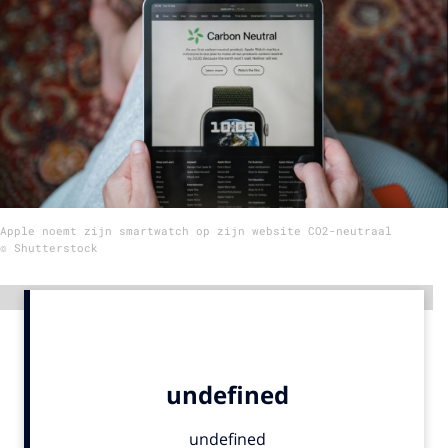
Menu
Home
9 sept: GenAI-training
12 nov: MarketingLive!
Adverteren
Apple noemt zijn smartwatch op zijn website CO2-neutraal
Events
© Shutterstock
Opleidingen
Vacatures
Advertentie
Academy
Partners
Topics
Artificial Intelligence