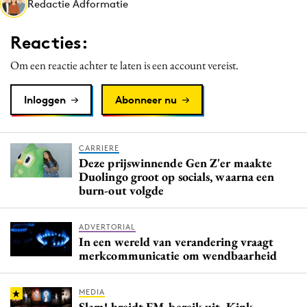
Redactie Adformatie
Media
Merkstrategie
Reacties:
PR
Om een reactie achter te laten is een account vereist.
Programmatic
Purpose Marketing
Inloggen
Abonneer nu
Reputatie & crisis
CARRIERE
Deze prijswinnende Gen Z'er maakte
Duolingo groot op socials, waarna een
burn-out volgde
ADVERTORIAL
In een wereld van verandering vraagt
merkcommunicatie om wendbaarheid
MEDIA
Slam! breidt FM-bereik uit, Kink