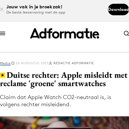
Jouw vak in je broekzak!
Download
De beste leeservaring met de app
Abonneer nu
Abonneer nu
Media
26 AUGUSTUS 2025
REDACTIE ADFORMATIE
Log in
Duitse rechter: Apple misleidt met
reclame 'groene' smartwatches
Download de app
Volg het laatste nieuws via de Adformatie
Claim dat Apple Watch CO2-neutraal is, is
volgens rechter misleidend.
Nieuws app