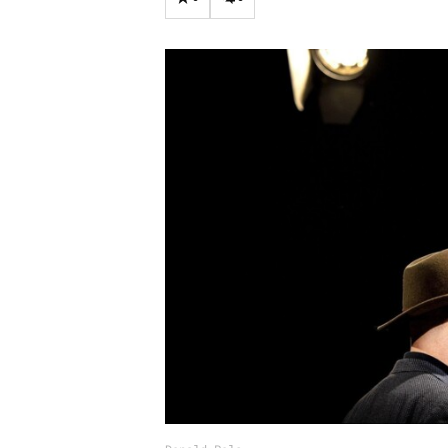
Carriere
Effectiviteit
Contentmarketing
Gedragsverand
Craft
Influencer mar
Customer Experience
Interne commu
Data & Insights
Martech