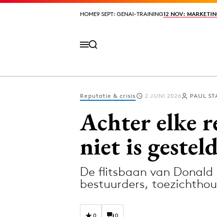
HOME
HOME
9 SEPT: GENAI-TRAINING
9 SEPT: GENAI-TRAINING
12 NOV: MARKETIN
12 NOV: MARKETIN
Reputatie & crisis
2 JUNI 2026
PAUL ST
Volg het laatste nieuws via de Adformatie N
Achter elke r
niet is gestel
Topics
De flitsbaan van Donald P
Artificial Intelligence
Design
bestuurders, toezichtho
Bureaus
Digital transf
Campagnes
Diversiteit
0
0