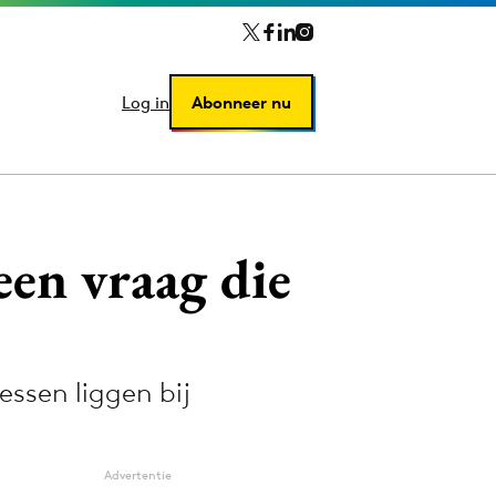
Log in
Log in
Abonneer nu
Abonneer nu
een vraag die
essen liggen bij
Advertentie