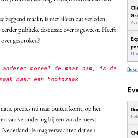
Cli
Gr
elzeggend maakt, is niet alleen dat verleden.
Vor
 eerder publieke discussie over is geweest. Heeft
Ex
s over gesproken?
pe
Sti
 anderen moreel de maat nam, is de
Bekij
zaak maar een hoofdzaak
Ev
matie precies nú naar buiten komt, op het
Da
1 o
n van verandering bij een van de meest
n Nederland. Je mag verwachten dat een
CM