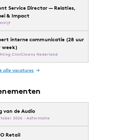
ent Service Director — Relaties,
oei & Impact
mVijf
pert interne communicatie (28 uur
r week)
chting CliniClowns Nederland
k alle vacatures
enementen
g van de Audio
ktober 2026 · Adformatie
O Retail