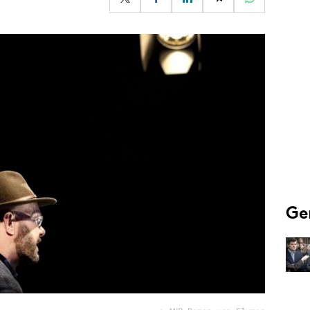
Programmatic
ering
Purpose Marketing
keting
Reputatie & crisis
nicatie
Ge