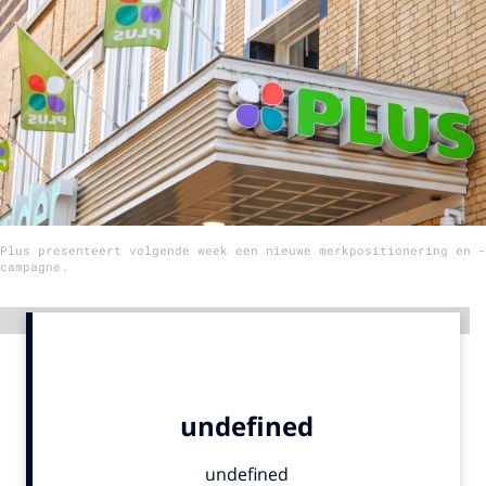
Menu
Home
9 sept: GenAI-training
12 nov: MarketingLive!
Adverteren
Plus presenteert volgende week een nieuwe merkpositionering en -
Events
campagne.
Opleidingen
Vacatures
Advertentie
Academy
Partners
Topics
Artificial Intelligence