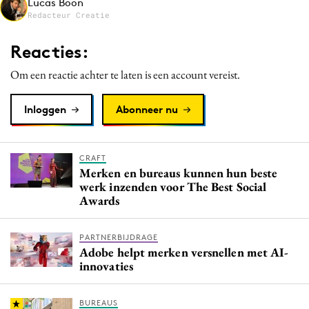
Lucas Boon
Media
Redacteur Creatie
Merkstrategie
Reacties:
PR
Om een reactie achter te laten is een account vereist.
Programmatic
Purpose Marketing
Inloggen
Abonneer nu
Reputatie & crisis
CRAFT
Merken en bureaus kunnen hun beste
werk inzenden voor The Best Social
Awards
PARTNERBIJDRAGE
Adobe helpt merken versnellen met AI-
innovaties
BUREAUS