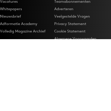
Vacatures
Teamabonnementen
Whitepapers
Adverteren
Nieuwsbrief
Veelgestelde Vragen
Adformatie Academy
Privacy Statement
Volledig Magazine Archief
Cookie Statement
Algemene Voorwaarden
Onze app
Maak Adformatie.nl je
Google-favoriet
Privacyinstellingen
Download de
Adformatie Nieuws App