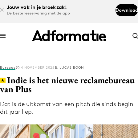
Jouw vak in je broekzak!
Download
De beste leeservaring met de app
Abonneer nu
Abonneer nu
Bureaus
4 NOVEMBER 2025
LUCAS BOON
Log in
Indie is het nieuwe reclamebureau
van Plus
Download de app
Volg het laatste nieuws via de Adformatie
Dat is de uitkomst van een pitch die sinds begin
dit jaar liep.
Nieuws app