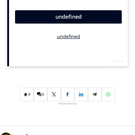
Bureaus
Campagnes
Carriere
Contentmarketing
Craft
Customer Experience
Data & Insights
Design
Digital transformation
Diversiteit
0
0
Effectiviteit
Advertentie
Gedragsverandering
Influencer marketing
Interne communicatie
Martech