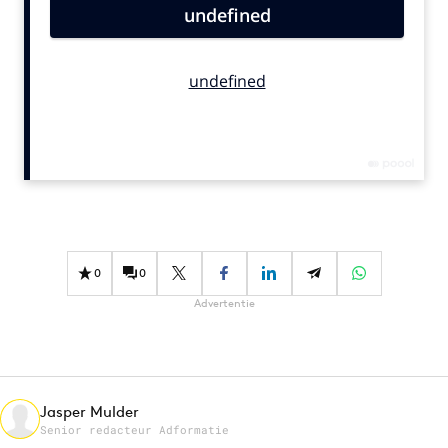
Bureaus
Campagnes
Carriere
Contentmarketing
Craft
Customer Experience
Data & Insights
Design
Digital transformation
0
0
Diversiteit
Advertentie
Effectiviteit
Gedragsverandering
Influencer marketing
Interne communicatie
Jasper Mulder
Senior redacteur Adformatie
Martech