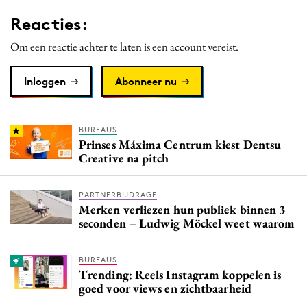
Media
Reacties:
Merkstrategie
Om een reactie achter te laten is een account vereist.
PR
Programmatic
Inloggen
Abonneer nu
Purpose Marketing
Reputatie & crisis
BUREAUS
Prinses Máxima Centrum kiest Dentsu
Creative na pitch
PARTNERBIJDRAGE
Merken verliezen hun publiek binnen 3
seconden – Ludwig Möckel weet waarom
BUREAUS
Trending: Reels Instagram koppelen is
goed voor views en zichtbaarheid