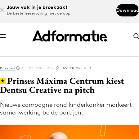
Jouw vak in je broekzak!
Download
De beste leeservaring met de app
Abonneer nu
Abonneer nu
Bureaus
2 SEPTEMBER 2025
JASPER MULDER
Log in
Prinses Máxima Centrum kiest
Dentsu Creative na pitch
Download de app
Volg het laatste nieuws via de Adformatie
Nieuwe campagne rond kinder­kanker markeert
samenwerking beide partijen.
Nieuws app