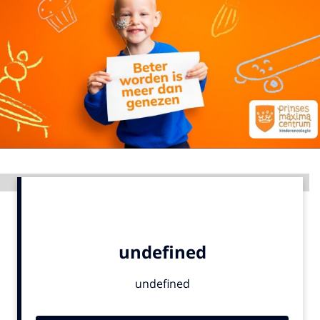
Menu
Home
9 sept: GenAI-training
12 nov: MarketingLive!
Adverteren
Events
Advertentie
Opleidingen
Vacatures
Academy
Partners
Topics
Artificial Intelligence