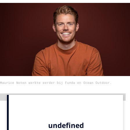
Menu
Home
9 sept: GenAI-training
12 nov: MarketingLive!
Adverteren
Events
Opleidingen
Maurice Noten werkte eerder bij Funda en Ocean Outdoor.
Vacatures
Academy
Advertentie
Partners
Topics
Artificial Intelligence