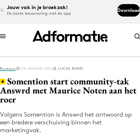
Jouw vak in je broekzak!
Download
De beste leeservaring met de app
Abonneer nu
Abonneer nu
Bureaus
29 JANUARI 2026
LUCAS BOON
Log in
Somention start community-tak
Answrd met Maurice Noten aan het
roer
Download de app
Volg het laatste nieuws via de Adformatie
Volgens Somention is Answrd het antwoord op
Nieuws app
een bredere verschuiving binnen het
marketingvak.