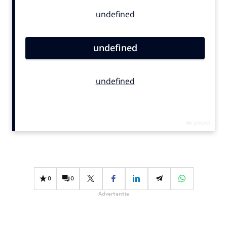
Bureaus
Campagnes
Carriere
Contentmarketing
Craft
Customer Experience
Data & Insights
Design
Digital transformation
Diversiteit
Effectiviteit
Gedragsverandering
0
0
Influencer marketing
Advertentie
Interne communicatie
Martech