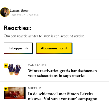
Media
Lucas Boon
Merkstrategie
Redacteur Creatie
PR
Reacties:
Programmatic
Purpose Marketing
Om een reactie achter te laten is een account vereist.
Reputatie & crisis
Inloggen
Abonneer nu
CAMPAGNES
Winteractivatie: gratis handschoenen
voor schaatsfans in supermarkt
BUREAUS
In de schietstoel met Simon Lévelts
nieuwe 'Vol van avontuur'-campagne