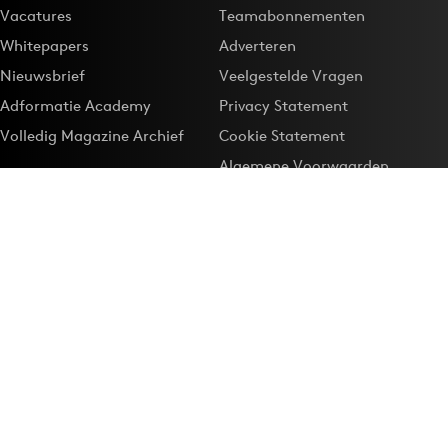
Vacatures
Teamabonnementen
Whitepapers
Adverteren
Nieuwsbrief
Veelgestelde Vragen
Adformatie Academy
Privacy Statement
Volledig Magazine Archief
Cookie Statement
Algemene Voorwaarden
Onze app
Maak Adformatie.nl je
Google-favoriet
Privacyinstellingen
Download de
Adformatie Nieuws App